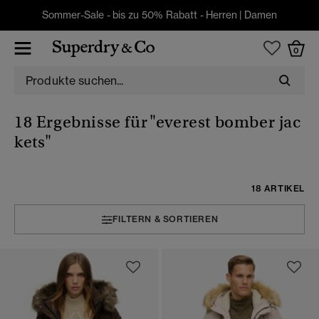
Sommer-Sale - bis zu 50% Rabatt -
Herren
|
Damen
0
18 Ergebnisse für
"everest bomber jac
kets"
18 ARTIKEL
FILTERN & SORTIEREN