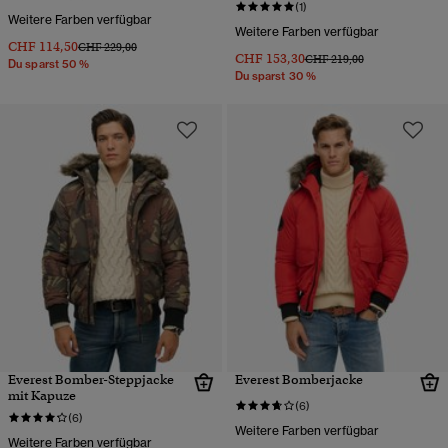
(1)
Weitere Farben verfügbar
Weitere Farben verfügbar
CHF 114,50
Preis wurde reduziert von
bis
CHF 229,00
CHF 153,30
Preis wurde reduziert von
bis
CHF 219,00
Du sparst 50 %
Du sparst 30 %
Everest Bomber-Steppjacke
Everest Bomberjacke
mit Kapuze
(6)
(6)
Weitere Farben verfügbar
Weitere Farben verfügbar