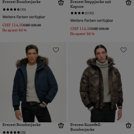
Everest Bomberjacke
Everest Steppjacke mit
Kapuze
(10)
(10)
Weitere Farben verfügbar
Weitere Farben verfügbar
CHF 114,50
Preis wurde reduziert von
bis
CHF 229,00
CHF 114,50
Preis wurde reduziert von
bis
CHF 229,00
Du sparst 50 %
Du sparst 50 %
Everest Bomberjacke
Everest Kunstfell-
Bomberjacke
(15)