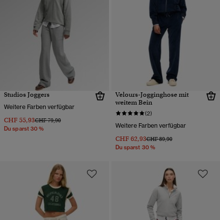
Studios Joggers
Velours-Jogginghose mit
weitem Bein
Weitere Farben verfügbar
(2)
CHF 55,93
Preis wurde reduziert von
bis
CHF 79,90
Weitere Farben verfügbar
Du sparst 30 %
CHF 62,93
Preis wurde reduziert von
bis
CHF 89,90
Du sparst 30 %