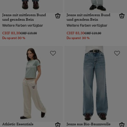
Jeans mit mittlerem Bund
Jeans mit mittlerem Bund
und geradem Bein
und geradem Bein
Weitere Farben verfügbar
Weitere Farben verfügbar
CHF 83,30
CHF 83,30
Preis wurde reduziert von
bis
Preis wurde reduziert von
bis
CHF 119,00
CHF 119,00
Du sparst 30 %
Du sparst 30 %
Athletic Essentials
Jeans aus Bio-Baumwolle