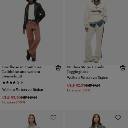
Cordhose mit mittlerer
Studios Stripe Gerade
Leibhöhe und weitem
Jogginghose
Beinschnitt
Weitere Farben verfügbar
(1)
CHF 62,93
Preis wurde reduziert von
bis
CHF 89,90
Weitere Farben verfügbar
Du sparst 30 %
CHF 83,30
Preis wurde reduziert von
bis
CHF 119,00
Du sparst 30 %