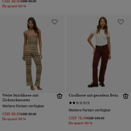
CHF 49,95
Preis wurde reduziert von
bis
CHF 99,90
Du sparst 50 %
Weite Strickhose mit
Cordhose mit geradem Bein
Zickzackmuster
(1)
Weitere Farben verfügbar
Weitere Farben verfügbar
CHF 69,93
Preis wurde reduziert von
bis
CHF 99,90
CHF 76,30
Preis wurde reduziert von
bis
CHF 109,00
Du sparst 30 %
Du sparst 30 %