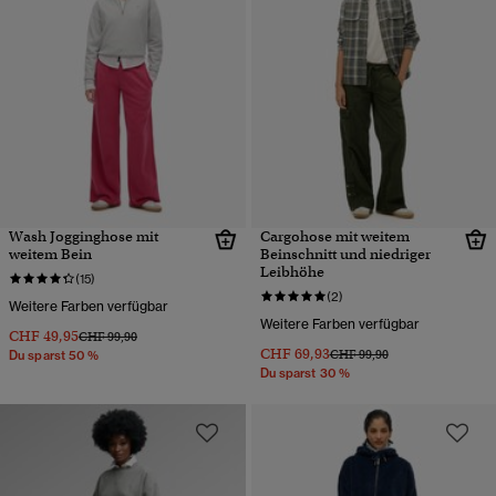
Wash Jogginghose mit
Cargohose mit weitem
weitem Bein
Beinschnitt und niedriger
Leibhöhe
(15)
(2)
Weitere Farben verfügbar
Weitere Farben verfügbar
CHF 49,95
Preis wurde reduziert von
bis
CHF 99,90
CHF 69,93
Preis wurde reduziert von
bis
CHF 99,90
Du sparst 50 %
Du sparst 30 %