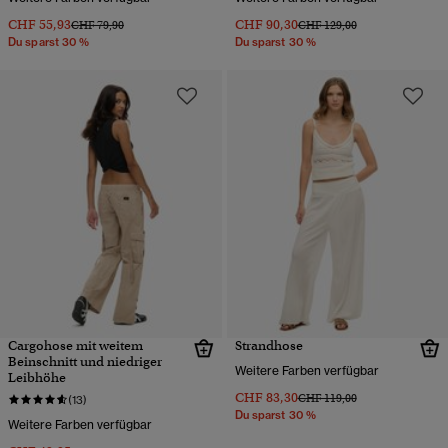
CHF 55,93
CHF 90,30
Preis wurde reduziert von
bis
Preis wurde reduziert von
bis
CHF 79,90
CHF 129,00
Du sparst 30 %
Du sparst 30 %
Cargohose mit weitem
Strandhose
Beinschnitt und niedriger
Weitere Farben verfügbar
Leibhöhe
CHF 83,30
Preis wurde reduziert von
bis
CHF 119,00
(13)
Du sparst 30 %
Weitere Farben verfügbar