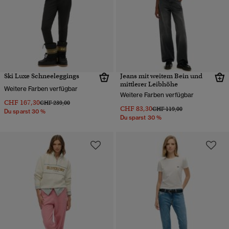
Ski Luxe Schneeleggings
Jeans mit weitem Bein und
mittlerer Leibhöhe
Weitere Farben verfügbar
Weitere Farben verfügbar
CHF 167,30
Preis wurde reduziert von
bis
CHF 239,00
CHF 83,30
Preis wurde reduziert von
bis
CHF 119,00
Du sparst 30 %
Du sparst 30 %