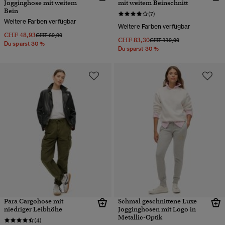
Jogginghose mit weitem
mit weitem Beinschnitt
Bein
(7)
Weitere Farben verfügbar
Weitere Farben verfügbar
CHF 48,93
Preis wurde reduziert von
bis
CHF 69,90
CHF 83,30
Preis wurde reduziert von
bis
CHF 119,00
Du sparst 30 %
Du sparst 30 %
Para Cargohose mit
Schmal geschnittene Luxe
niedriger Leibhöhe
Jogginghosen mit Logo in
Metallic-Optik
(4)