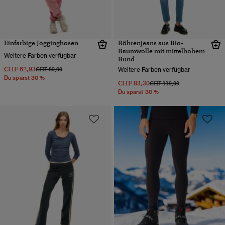
Einfarbige Jogginghosen
Röhrenjeans aus Bio-
Baumwolle mit mittelhohem
Weitere Farben verfügbar
Bund
CHF 62,93
Preis wurde reduziert von
bis
CHF 89,90
Weitere Farben verfügbar
Du sparst 30 %
CHF 83,30
Preis wurde reduziert von
bis
CHF 119,00
Du sparst 30 %