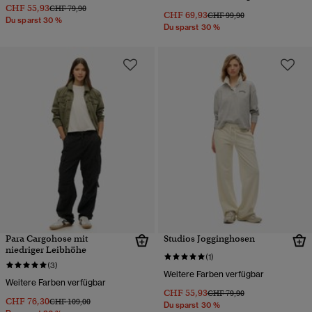
CHF 55,93
Preis wurde reduziert von
bis
CHF 79,90
CHF 69,93
Preis wurde reduziert von
bis
CHF 99,90
Du sparst 30 %
Du sparst 30 %
Para Cargohose mit
Studios Jogginghosen
niedriger Leibhöhe
(1)
(3)
Weitere Farben verfügbar
Weitere Farben verfügbar
CHF 55,93
Preis wurde reduziert von
bis
CHF 79,90
CHF 76,30
Preis wurde reduziert von
bis
CHF 109,00
Du sparst 30 %