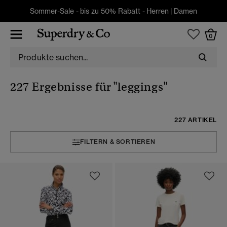
Sommer-Sale - bis zu 50% Rabatt -
Herren
|
Damen
0
227 Ergebnisse für
"leggings"
227 ARTIKEL
FILTERN & SORTIEREN