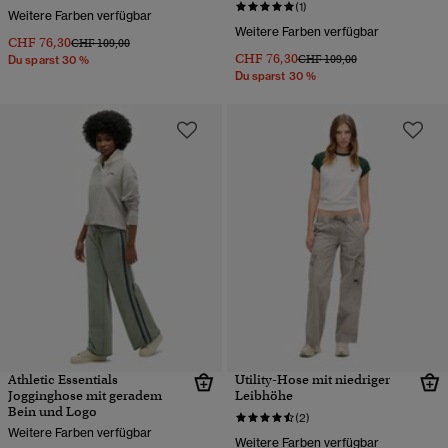
(1)
Weitere Farben verfügbar
Weitere Farben verfügbar
CHF 76,30
Preis wurde reduziert von
bis
CHF 109,00
CHF 76,30
Preis wurde reduziert von
bis
CHF 109,00
Du sparst 30 %
Du sparst 30 %
Athletic Essentials
Utility-Hose mit niedriger
Jogginghose mit geradem
Leibhöhe
Bein und Logo
(2)
Weitere Farben verfügbar
Weitere Farben verfügbar