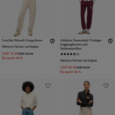
Leichte Strand-Cargohose
Athletic Essentials Vintage-
Jogginghosen mit
Weitere Farben verfügbar
Seitenstreifen
CHF 76,30
Preis wurde reduziert von
bis
CHF 109,00
(2)
Du sparst 30 %
Weitere Farben verfügbar
CHF 69,93
Preis wurde reduziert von
bis
CHF 99,90
Du sparst 30 %