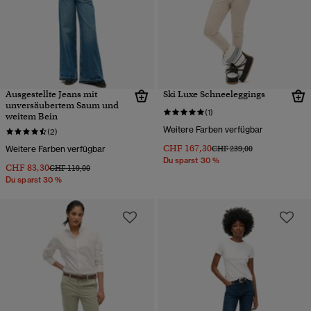
Ausgestellte Jeans mit
Ski Luxe Schneeleggings
unversäubertem Saum und
(1)
weitem Bein
Weitere Farben verfügbar
(2)
CHF 167,30
Preis wurde reduziert von
bis
Weitere Farben verfügbar
CHF 239,00
Du sparst 30 %
CHF 83,30
Preis wurde reduziert von
bis
CHF 119,00
Du sparst 30 %