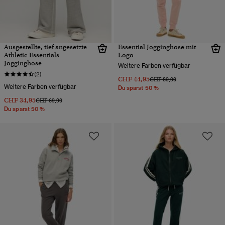
Ausgestellte, tief angesetzte
Essential Jogginghose mit
Athletic Essentials
Logo
Jogginghose
Weitere Farben verfügbar
(2)
CHF 44,95
Preis wurde reduziert von
bis
CHF 89,90
Weitere Farben verfügbar
Du sparst 50 %
CHF 34,95
Preis wurde reduziert von
bis
CHF 69,90
Du sparst 50 %