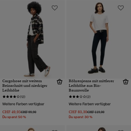
Cargohose mit weitem
Röhrenjeans mit mittlerer
Beinschnitt und niedriger
Leibhöhe aus Bio-
Leibhöhe
Baumwolle
(12)
(2)
Weitere Farben verfügbar
Weitere Farben verfügbar
CHF 49,95
CHF 83,30
Preis wurde reduziert von
bis
Preis wurde reduziert von
bis
CHF 99,90
CHF 119,00
Du sparst 50 %
Du sparst 30 %