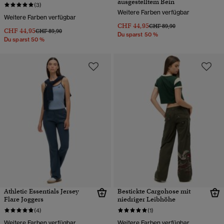
ausgestelltem Bein
(3)
Weitere Farben verfügbar
Weitere Farben verfügbar
CHF 44,95
Preis wurde reduziert von
bis
CHF 89,90
CHF 44,95
Preis wurde reduziert von
bis
CHF 89,90
Du sparst 50 %
Du sparst 50 %
Athletic Essentials Jersey
Bestickte Cargohose mit
Flare Joggers
niedriger Leibhöhe
(4)
(1)
Weitere Farben verfügbar
Weitere Farben verfügbar