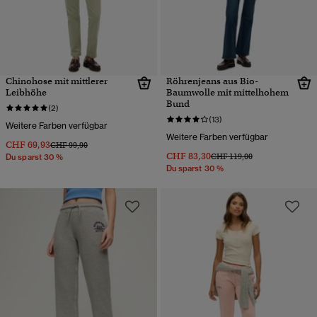
Chinohose mit mittlerer
Röhrenjeans aus Bio-
Leibhöhe
Baumwolle mit mittelhohem
Bund
(2)
(13)
Weitere Farben verfügbar
Weitere Farben verfügbar
CHF 69,93
Preis wurde reduziert von
bis
CHF 99,90
CHF 83,30
Preis wurde reduziert von
bis
CHF 119,00
Du sparst 30 %
Du sparst 30 %