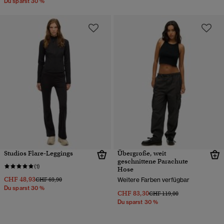
Du sparst 30 %
Studios Flare-Leggings
Übergroße, weit
geschnittene Parachute
(1)
Hose
CHF 48,93
Preis wurde reduziert von
bis
CHF 69,90
Weitere Farben verfügbar
Du sparst 30 %
CHF 83,30
Preis wurde reduziert von
bis
CHF 119,00
Du sparst 30 %