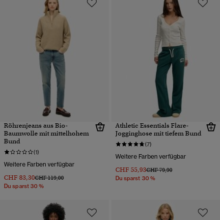
Röhrenjeans aus Bio-
Athletic Essentials Flare-
Baumwolle mit mittelhohem
Jogginghose mit tiefem Bund
Bund
(7)
(1)
Weitere Farben verfügbar
Weitere Farben verfügbar
CHF 55,93
Preis wurde reduziert von
bis
CHF 79,90
CHF 83,30
Preis wurde reduziert von
bis
CHF 119,00
Du sparst 30 %
Du sparst 30 %