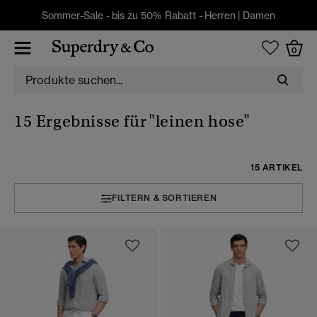
Sommer-Sale - bis zu 50% Rabatt -
Herren
|
Damen
0
15 Ergebnisse für
"leinen hose"
15 ARTIKEL
FILTERN & SORTIEREN