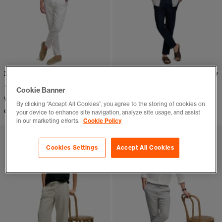
Merchant Leinenhose
Merchant Leinenhose
(1)
(1)
Cookie Banner
Weitere Farben verfügbar
Weitere Farben verfügbar
By clicking “Accept All Cookies”, you agree to the storing of cookies on
CHF 119,00
CHF 119,00
your device to enhance site navigation, analyze site usage, and assist
in our marketing efforts.
Cookie Policy
Cookies Settings
Accept All Cookies