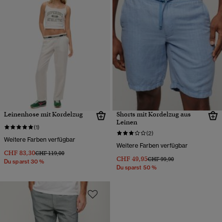
Leinenhose mit Kordelzug
Shorts mit Kordelzug aus
Leinen
(1)
(2)
Weitere Farben verfügbar
Weitere Farben verfügbar
CHF 83,30
Preis wurde reduziert von
bis
CHF 119,00
CHF 49,95
Preis wurde reduziert von
bis
CHF 99,90
Du sparst 30 %
Du sparst 50 %