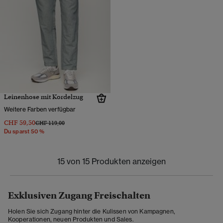
Leinenhose mit Kordelzug
Weitere Farben verfügbar
CHF 59,50
Preis wurde reduziert von
bis
CHF 119,00
Du sparst 50 %
15 von 15 Produkten anzeigen
Exklusiven Zugang Freischalten
Holen Sie sich Zugang hinter die Kulissen von Kampagnen,
Kooperationen, neuen Produkten und Sales.