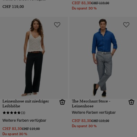
CHF 83,30
Preis wurde reduziert von
bis
CHF 119,00
CHF 119,00
Du sparst 30 %
Leinenhose mit niedriger
The Merchant Store -
Leibhöhe
Leinenhose
Weitere Farben verfügbar
(3)
Weitere Farben verfügbar
CHF 83,30
Preis wurde reduziert von
bis
CHF 119,00
Du sparst 30 %
CHF 83,30
Preis wurde reduziert von
bis
CHF 119,00
Du sparst 30 %