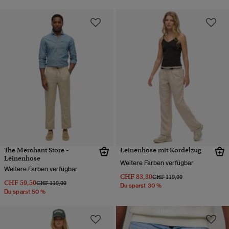
The Merchant Store -
Leinenhose mit Kordelzug
Leinenhose
Weitere Farben verfügbar
Weitere Farben verfügbar
CHF 83,30
Preis wurde reduziert von
bis
CHF 119,00
CHF 59,50
Preis wurde reduziert von
bis
CHF 119,00
Du sparst 30 %
Du sparst 50 %