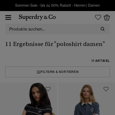
Sommer-Sale - bis zu 50% Rabatt -
Herren
|
Damen
0
11 Ergebnisse für
"poloshirt damen"
11 ARTIKEL
FILTERN & SORTIEREN