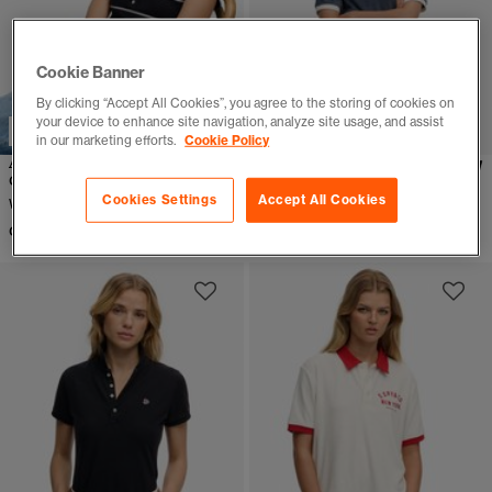
Cookie Banner
By clicking “Accept All Cookies”, you agree to the storing of cookies on
your device to enhance site navigation, analyze site usage, and assist
NEU
in our marketing efforts.
Cookie Policy
Athletic Essentials
Heritage Terry Polo
Gestreiftes Jersey-Poloshirt
Weitere Farben verfügbar
Cookies Settings
Accept All Cookies
Weitere Farben verfügbar
CHF 59,90
CHF 49,90