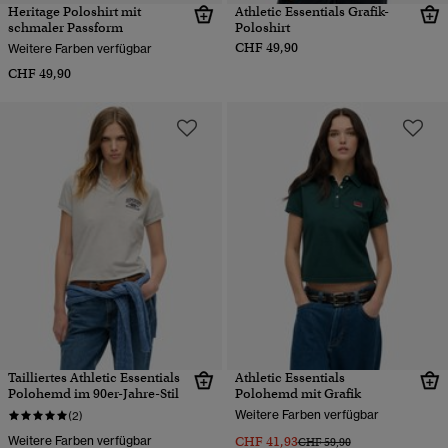
Heritage Poloshirt mit
Athletic Essentials Grafik-
schmaler Passform
Poloshirt
CHF 49,90
Weitere Farben verfügbar
CHF 49,90
Tailliertes Athletic Essentials
Athletic Essentials
Polohemd im 90er-Jahre-Stil
Polohemd mit Grafik
Weitere Farben verfügbar
(2)
Weitere Farben verfügbar
CHF 41,93
Preis wurde reduziert von
bis
CHF 59,90