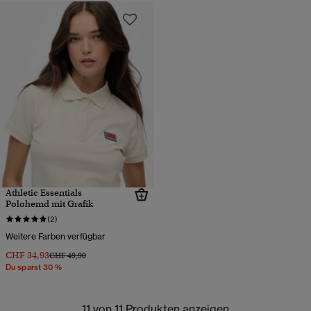
Athletic Essentials
Polohemd mit Grafik
(2)
Weitere Farben verfügbar
CHF 34,93
Preis wurde reduziert von
bis
CHF 49,90
Du sparst 30 %
11 von 11 Produkten anzeigen