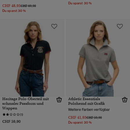
Du sparst 30 %
CHF 48,93
Preis wurde reduziert von
bis
CHF 69,90
Du sparst 30 %
Heritage Polo-Oberteil mit
Athletic Essentials
schmaler Passform und
Polohemd mit Grafik
Wappen
Weitere Farben verfügbar
(1)
CHF 41,93
Preis wurde reduziert von
bis
CHF 59,90
CHF 59,90
Du sparst 30 %