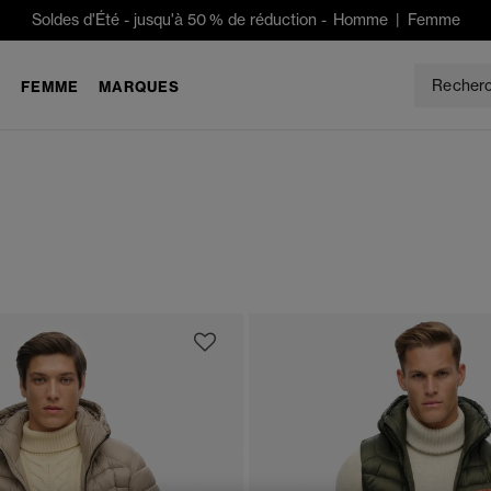
Soldes d'Été
-
jusqu'à 50 % de réduction -
Homme
|
Femme
E
FEMME
MARQUES