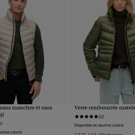
sans manches et sans
Veste rembourrée matela
APERÇU RAPIDE
APERÇU RAPIDE
ji
(2)
3)
Disponible en dautres coloris
utres coloris
Prix réduit de
à