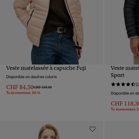
Veste matelassée à capuche Fuji
Veste mate
APERÇU RAPIDE
Sport
Disponible en dautres coloris
(
CHF 84,50
Prix réduit de
à
CHF 169,00
Tu économises 50 %
Disponible en da
CHF 118,3
Tu économises 