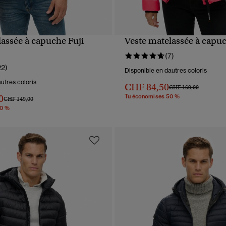
lassée à capuche Fuji
Veste matelassée à capuc
APERÇU RAPIDE
APERÇU RAPIDE
(7)
22)
Disponible en dautres coloris
utres coloris
CHF 84,50
Prix réduit de
à
CHF 169,00
0
Tu économises 50 %
Prix réduit de
à
CHF 149,00
30 %