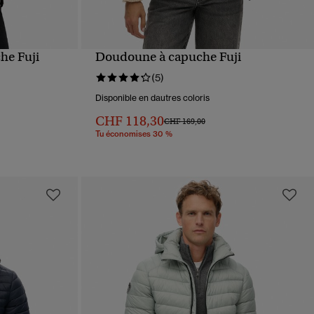
he Fuji
Doudoune à capuche Fuji
APERÇU RAPIDE
(5)
Disponible en dautres coloris
CHF 118,30
Prix réduit de
à
CHF 169,00
Tu économises 30 %