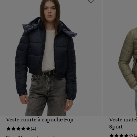
Veste courte à capuche Fuji
Veste mate
APERÇU RAPIDE
Sport
(4)
(