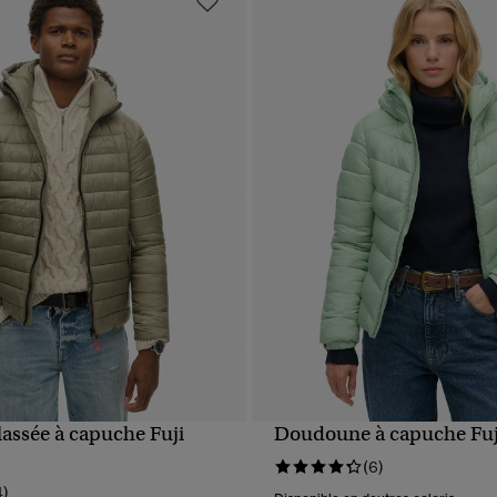
lassée à capuche Fuji
Doudoune à capuche Fuj
APERÇU RAPIDE
APERÇU RAPIDE
(6)
4)