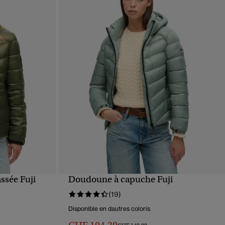
ssée Fuji
Doudoune à capuche Fuji
APERÇU RAPIDE
(19)
Disponible en dautres coloris
Prix réduit de
à