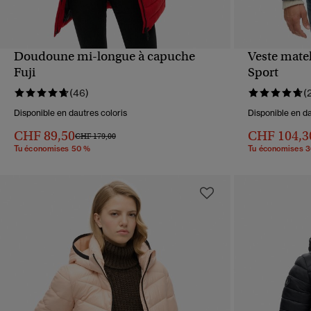
Doudoune mi-longue à capuche
Veste mate
APERÇU RAPIDE
Fuji
Sport
(46)
(
Disponible en dautres coloris
Disponible en da
CHF 89,50
CHF 104,3
Prix réduit de
à
CHF 179,00
Tu économises 50 %
Tu économises 