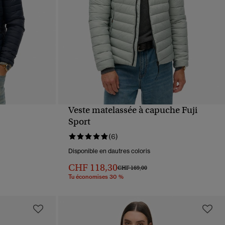
Veste matelassée à capuche Fuji
APERÇU RAPIDE
Sport
(6)
Disponible en dautres coloris
CHF 118,30
Prix réduit de
à
CHF 169,00
Tu économises 30 %