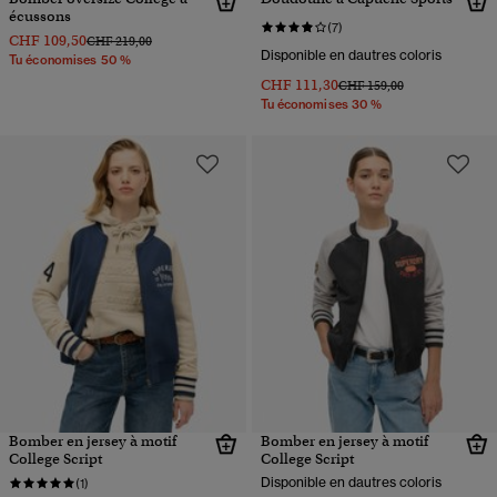
écussons
(7)
CHF 109,50
Prix réduit de
à
CHF 219,00
Disponible en dautres coloris
Tu économises 50 %
CHF 111,30
Prix réduit de
à
CHF 159,00
Tu économises 30 %
Bomber en jersey à motif
Bomber en jersey à motif
College Script
College Script
Disponible en dautres coloris
(1)