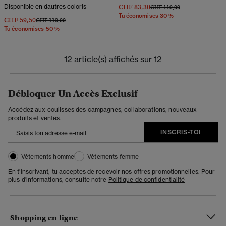
Disponible en dautres coloris
CHF 83,30
Prix réduit de
à
CHF 119,00
Tu économises 30 %
CHF 59,50
Prix réduit de
à
CHF 119,00
Tu économises 50 %
12 article(s) affichés sur 12
Débloquer Un Accès Exclusif
Accédez aux coulisses des campagnes, collaborations, nouveaux
produits et ventes.
INSCRIS-TOI
Vêtements homme
Vêtements femme
En t'inscrivant, tu acceptes de recevoir nos offres promotionnelles. Pour
plus d'informations, consulte notre
Politique de confidentialité
Shopping en ligne