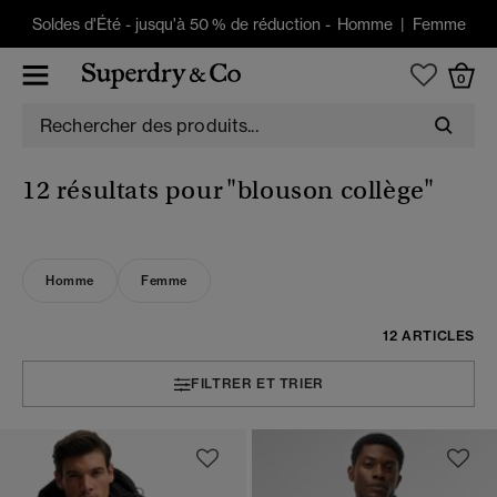
Soldes d'Été
-
jusqu'à 50 % de réduction -
Homme
|
Femme
0
12 résultats pour
"blouson collège"
Homme
Femme
12 ARTICLES
FILTRER ET TRIER