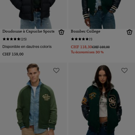
Doudoune à Capuche Sports
Bomber College
(25)
(1)
Disponible en dautres coloris
CHF 118,30
Prix réduit de
à
CHF 169,00
Tu économises 30 %
CHF 159,00