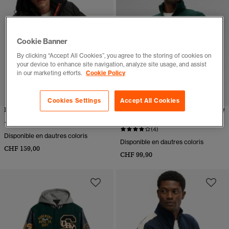
Cookie Banner
By clicking “Accept All Cookies”, you agree to the storing of cookies on
your device to enhance site navigation, analyze site usage, and assist
in our marketing efforts.
Cookie Policy
Cookies Settings
Accept All Cookies
Doudoune à Capuche Sports
Veste de Survêtement
Athletic Club
(41)
(4)
Disponible en dautres coloris
Disponible en dautres coloris
CHF 159,00
CHF 99,90