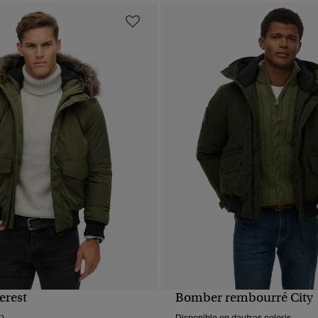
erest
Bomber rembourré City
APERÇU RAPIDE
APERÇU RAPIDE
Disponible en dautres coloris