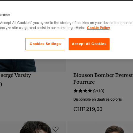
anner
“Accept All Cookies”, you agree to the storing of cookies on your device to enhance 
analyze site usage, and assist in our marketing efforts.
Cookie Policy
Cookies Settings
Accept All Cookies
sergé Varsity
Blouson Bomber Everest
APERÇU RAPIDE
APERÇU RAPIDE
Fourrure
0
(10)
Disponible en dautres coloris
CHF 219,00