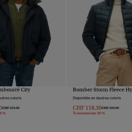
mbourré City
Bomber Storm Fleece Hy
APERÇU RAPIDE
APERÇU RAPIDE
utres coloris
Disponible en dautres coloris
0
CHF 118,30
Prix réduit de
à
Prix réduit de
à
CHF 219,00
CHF 169,00
30 %
Tu économises 30 %