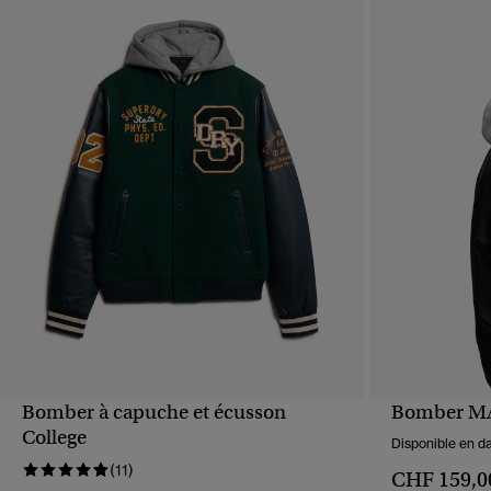
Bomber à capuche et écusson
Bomber MA
APERÇU RAPIDE
College
Disponible en da
(11)
CHF 159,0