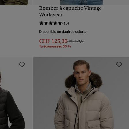
Bomber à capuche Vintage
APERÇU RAPIDE
Workwear
(15)
Disponible en dautres coloris
CHF 125,30
Prix réduit de
à
CHF 179,00
Tu économises 30 %