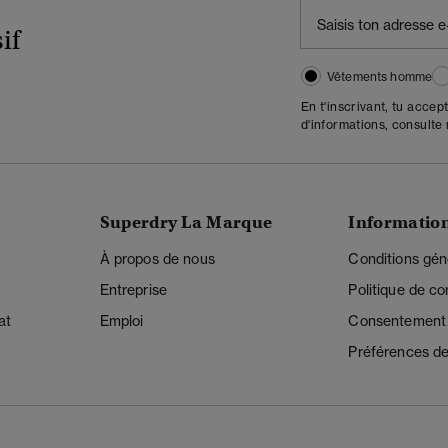
if
Vêtements homme
En t'inscrivant, tu accep
d'informations, consulte
Superdry La Marque
Informatio
À propos de nous
Conditions gén
Entreprise
Politique de con
at
Emploi
Consentement r
Préférences de