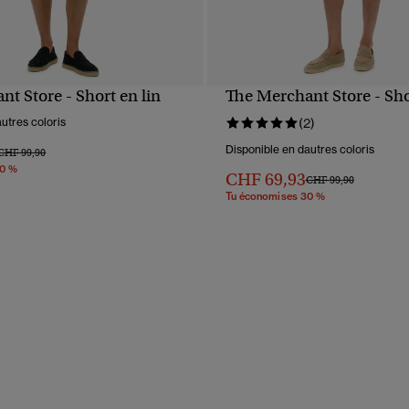
t Store - Short en lin
The Merchant Store - Sho
APERÇU RAPIDE
APERÇU RAPIDE
utres coloris
(2)
Disponible en dautres coloris
Prix réduit de
à
CHF 99,90
30 %
CHF 69,93
Prix réduit de
à
CHF 99,90
Tu économises 30 %