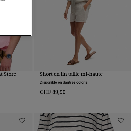
t Store
Short en lin taille mi-haute
APERÇU RAPIDE
Disponible en dautres coloris
CHF 89,90