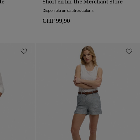
te
Short en lin The Merchant Store
APERÇU RAPIDE
Disponible en dautres coloris
CHF 99,90