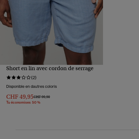
Short en lin avec cordon de serrage
APERÇU RAPIDE
(2)
Disponible en dautres coloris
CHF 49,95
Prix réduit de
à
CHF 99,90
Tu économises 50 %