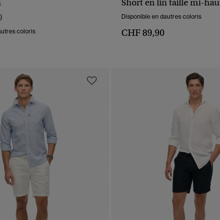
n
Short en lin taille mi-hau
APERÇU RAPIDE
APERÇU RAPIDE
)
Disponible en dautres coloris
CHF 89,90
utres coloris