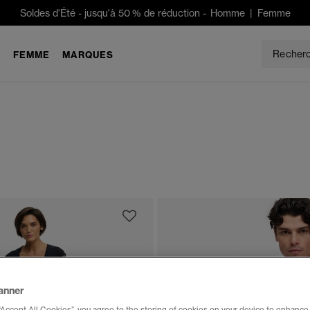
Soldes d'Été
-
jusqu'à 50 % de réduction -
Homme
|
Femme
E
FEMME
MARQUES
anner
“Accept All Cookies”, you agree to the storing of cookies on your device to enhance 