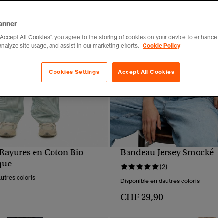
anner
“Accept All Cookies”, you agree to the storing of cookies on your device to enhance 
analyze site usage, and assist in our marketing efforts.
Cookie Policy
Cookies Settings
Accept All Cookies
 Rayures en Coton Bio
Bandeau Jersey Smocké
APERÇU RAPIDE
APERÇU RAPIDE
que
(2)
utres coloris
Disponible en dautres coloris
CHF 29,90