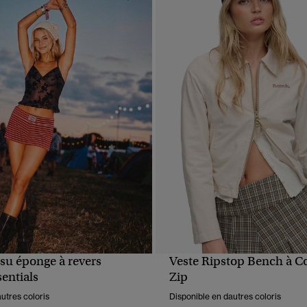
ssu éponge à revers
Veste Ripstop Bench à C
APERÇU RAPIDE
APERÇU RAPIDE
sentials
Zip
utres coloris
Disponible en dautres coloris