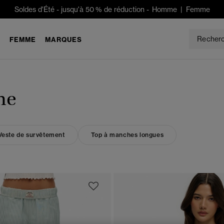
Soldes d'Été
-
jusqu'à 50 % de réduction -
Homme
|
Femme
E
FEMME
MARQUES
me
Veste de survêtement
Top à manches longues