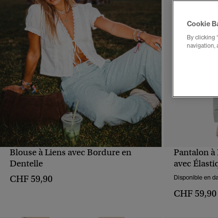
Cookie B
By clicking 
navigation, 
Blouse à Liens avec Bordure en
Pantalon à
APERÇU RAPIDE
Dentelle
avec Élasti
CHF 59,90
Disponible en da
CHF 59,90