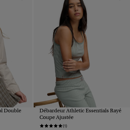
ol Double
Débardeur Athletic Essentials Rayé
APERÇU RAPIDE
Coupe Ajustée
(1)