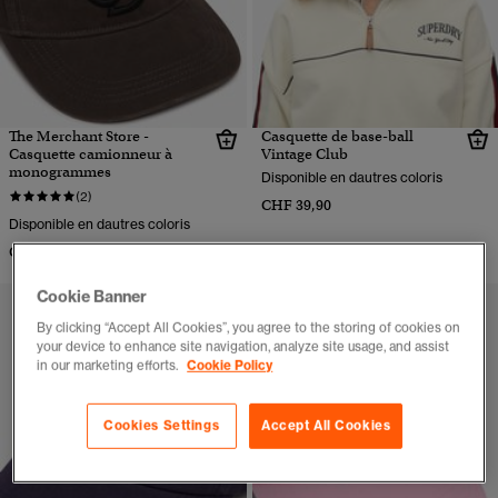
The Merchant Store -
Casquette de base-ball
Casquette camionneur à
Vintage Club
monogrammes
Disponible en dautres coloris
(2)
CHF 39,90
Disponible en dautres coloris
CHF 39,90
Cookie Banner
By clicking “Accept All Cookies”, you agree to the storing of cookies on
your device to enhance site navigation, analyze site usage, and assist
in our marketing efforts.
Cookie Policy
Cookies Settings
Accept All Cookies