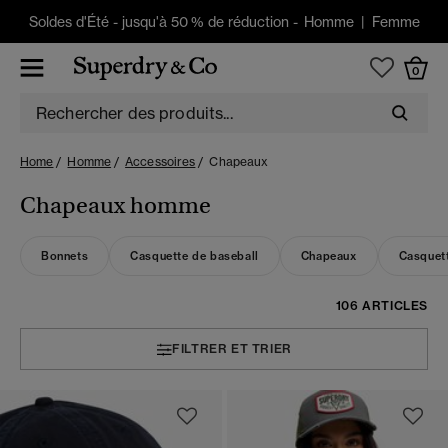
Soldes d'Été
-
jusqu'à 50 % de réduction -
Homme
|
Femme
0
Home
Homme
Accessoires
Chapeaux
Chapeaux homme
Bonnets
Casquette de baseball
Chapeaux
Casquett
106 ARTICLES
FILTRER ET TRIER