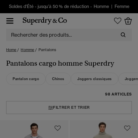
Soldes d'Été
-
jusqu'à 50 % de réduction -
Homme
|
Femme
0
Home
Homme
Pantalons
Pantalons cargo homme Superdry
Pantalon cargo
Chinos
Joggers classiques
Jogger
98 ARTICLES
FILTRER ET TRIER