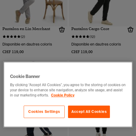
Pantalon en Lin Merchant
Pantalon Cargo Core
(2)
(12)
Disponible en dautres coloris
Disponible en dautres coloris
CHF 119,00
CHF 119,00
Cookie Banner
By clicking “Accept All Cookies”, you agree to the storing of cookies on
your device to enhance site navigation, analyze site usage, and assist
in our marketing efforts.
Cookie Policy
Cookies Settings
Accept All Cookies