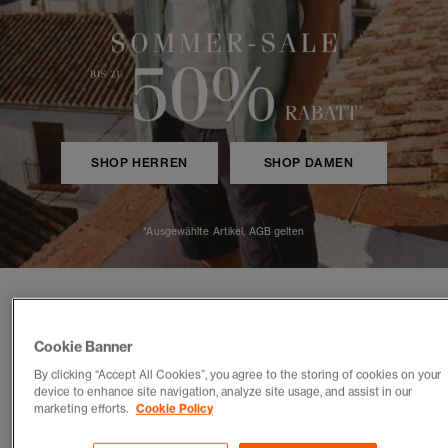
SHOP HERREN
SHOP DAMEN
*Ausgewählte Artikel, AGB gelten
SAISONALES UPDATE
Neu Eingetroffen
Cookie Banner
By clicking “Accept All Cookies”, you agree to the storing of cookies on your
Zeitlos, hochwertig und unverkennbar raffiniert.
device to enhance site navigation, analyze site usage, and assist in our
marketing efforts.
Cookie Policy
DAMEN
HERREN