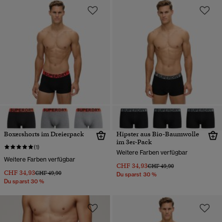
Boxershorts im Dreierpack
Hipster aus Bio-Baumwolle
im 3er-Pack
(1)
Weitere Farben verfügbar
Weitere Farben verfügbar
CHF 34,93
Preis wurde reduziert von
bis
CHF 49,90
CHF 34,93
Preis wurde reduziert von
bis
CHF 49,90
Du sparst 30 %
Du sparst 30 %