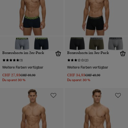
Boxershorts im 2er-Pack
Boxershorts im 3er-Pack
(1)
(2)
Weitere Farben verfügbar
Weitere Farben verfügbar
CHF 27,93
CHF 34,93
Preis wurde reduziert von
bis
Preis wurde reduziert von
bis
CHF 39,90
CHF 49,90
Du sparst 30 %
Du sparst 30 %