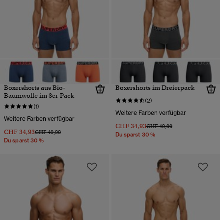
Boxershorts aus Bio-
Boxershorts im Dreierpack
Baumwolle im 3er-Pack
(2)
(1)
Weitere Farben verfügbar
Weitere Farben verfügbar
CHF 34,93
Preis wurde reduziert von
bis
CHF 49,90
CHF 34,93
Preis wurde reduziert von
bis
CHF 49,90
Du sparst 30 %
Du sparst 30 %