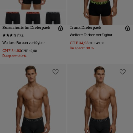
Boxershorts im Dreierpack
Trunk Dreierpack
Weitere Farben verfügbar
(2)
Weitere Farben verfügbar
CHF 34,93
Preis wurde reduziert von
bis
CHF 49,90
Du sparst 30 %
CHF 34,93
Preis wurde reduziert von
bis
CHF 49,90
Du sparst 30 %