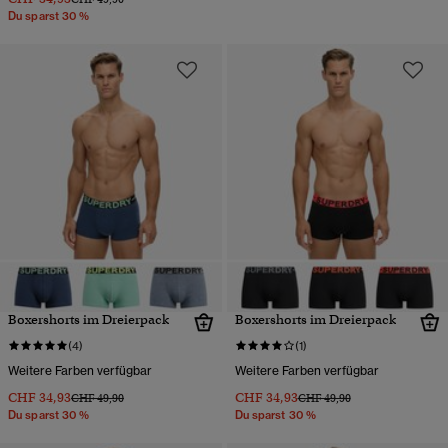
Du sparst 30 %
Boxershorts im Dreierpack
Boxershorts im Dreierpack
(4)
(1)
Weitere Farben verfügbar
Weitere Farben verfügbar
CHF 34,93
CHF 34,93
Preis wurde reduziert von
bis
Preis wurde reduziert von
bis
CHF 49,90
CHF 49,90
Du sparst 30 %
Du sparst 30 %