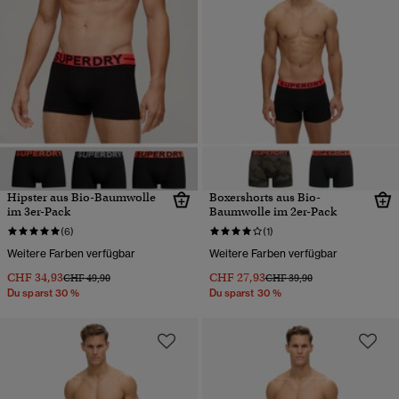
Hipster aus Bio-Baumwolle
Boxershorts aus Bio-
im 3er-Pack
Baumwolle im 2er-Pack
(6)
(1)
Weitere Farben verfügbar
Weitere Farben verfügbar
CHF 34,93
CHF 27,93
Preis wurde reduziert von
bis
Preis wurde reduziert von
bis
CHF 49,90
CHF 39,90
Du sparst 30 %
Du sparst 30 %