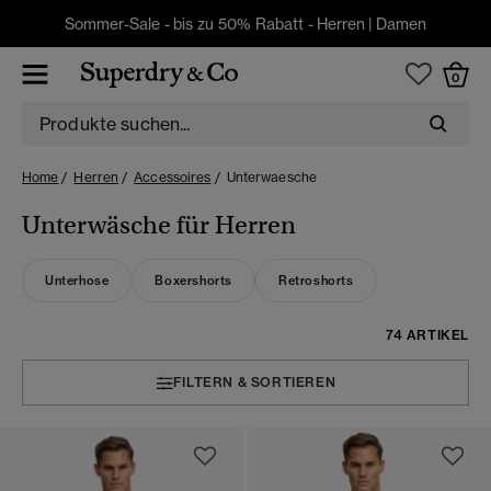
Sommer-Sale - bis zu 50% Rabatt -
Herren
|
Damen
0
Home
Herren
Accessoires
Unterwaesche
Unterwäsche für Herren
Unterhose
Boxershorts
Retroshorts
74 ARTIKEL
FILTERN & SORTIEREN