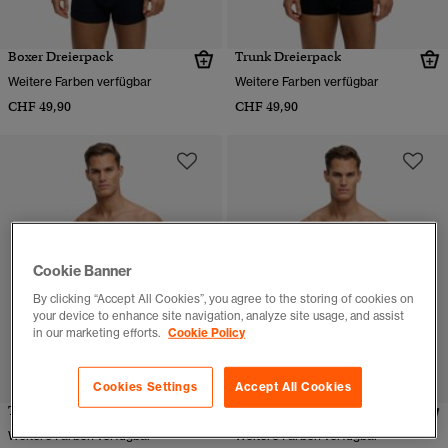
Boxer Dreierpack
Trunk Dreierpack
Weitere Farben verfügbar
Weitere Farben verfügbar
CHF 49,90
CHF 49,90
Cookie Banner
By clicking “Accept All Cookies”, you agree to the storing of cookies on
your device to enhance site navigation, analyze site usage, and assist
in our marketing efforts.
Cookie Policy
Cookies Settings
Accept All Cookies
Trunk Dreierpack
Trunk Dreierpack
Weitere Farben verfügbar
Weitere Farben verfügbar