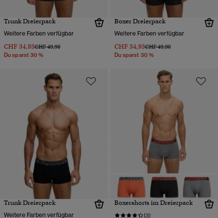
Trunk Dreierpack
Boxer Dreierpack
Weitere Farben verfügbar
Weitere Farben verfügbar
CHF 34,93
CHF 34,93
Preis wurde reduziert von
bis
Preis wurde reduziert von
bis
CHF 49,90
CHF 49,90
Du sparst 30 %
Du sparst 30 %
Trunk Dreierpack
Boxershorts im Dreierpack
Weitere Farben verfügbar
(3)