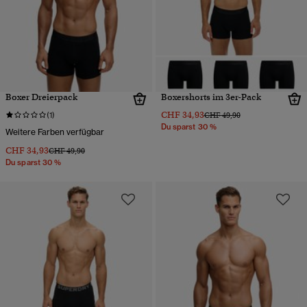
Boxer Dreierpack
Boxershorts im 3er-Pack
CHF 34,93
Preis wurde reduziert von
bis
(1)
CHF 49,90
Du sparst 30 %
Weitere Farben verfügbar
CHF 34,93
Preis wurde reduziert von
bis
CHF 49,90
Du sparst 30 %