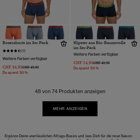
Boxershorts im 3er-Pack
Hipster aus Bio-Baumwolle
im 3er-Pack
(7)
Weitere Farben verfügbar
Weitere Farben verfügbar
CHF 24,95
Preis wurde reduziert von
bis
CHF 49,90
CHF 34,93
Preis wurde reduziert von
bis
CHF 49,90
Du sparst 50 %
Du sparst 30 %
48 von 74 Produkten anzeigen
MEHR ANZEIGEN
Ergänze Deine unerlässlichen Alltags-Basics und lass Dich für die neue Saison