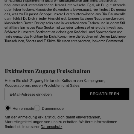
erfrischend inspirieren mit unserem umfangreichen Sortiment an stilvoller,
bequemer und unterstützender Herren-Unterwäsche. Egal, ob Du gut sitzende
oder lieber lockere, klassische Boxershorts bevorzugst, hier findest Du genau
das, was zu Dir passt. Shoppe unsere Herrenunterwäsche aus Bio-Baumwolle,
darin fühlst Du Dich in jeder Hinsicht gut. Unsere lässigen Noppensocken und
klassischen Boxer-Dreierpacks sind in verschiedenen Farben und in jedem Stil
erhältlich. Ein neues Paar Socken ist zu jeder Jahreszeit eine gute Investition.
Stöbere in unserem Sortiment an vielseitigen Knöchel- und Sportsocken und
finde genau das Richtige für Dich. Kombiniere die Socken mit Deinen Lieblings-
Turnschuhen, Shorts und T-Shirts für einen entspannten, lockeren Sommerstil.
Exklusiven Zugang Freischalten
Holen Sie sich Zugang hinter die Kulissen von Kampagnen,
Kooperationen, neuen Produkten und Sales.
REGISTRIEREN
Herrenmode
Damenmode
Mit der Anmeldung erklärst du dich damit einverstanden,
Marketingmitteilungen von uns zu erhalten. Weitere Informationen
findest du in unserer
Datenschutz