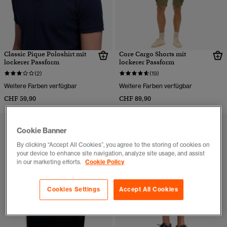
Classic Pique Poloshirt mit
Core Cargo Shorts mit
lockerer Passform
lockerer Passform
(2)
(19)
Weitere Farben verfügbar
Weitere Farben verfügbar
CHF 59,90
CHF 89,90
Cookie Banner
By clicking “Accept All Cookies”, you agree to the storing of cookies on
your device to enhance site navigation, analyze site usage, and assist
in our marketing efforts.
Cookie Policy
Cookies Settings
Accept All Cookies