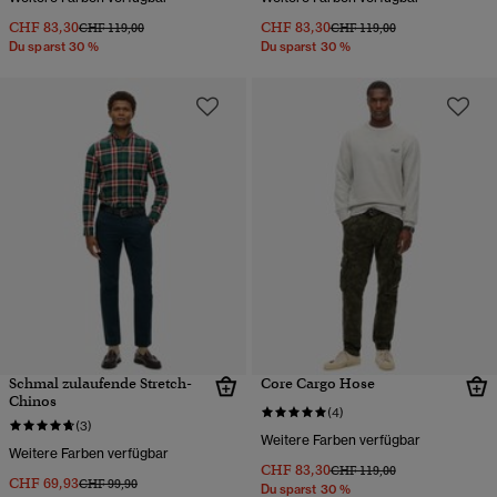
CHF 83,30
CHF 83,30
Preis wurde reduziert von
bis
Preis wurde reduziert von
bis
CHF 119,00
CHF 119,00
Du sparst 30 %
Du sparst 30 %
Schmal zulaufende Stretch-
Core Cargo Hose
Chinos
(4)
(3)
Weitere Farben verfügbar
Weitere Farben verfügbar
CHF 83,30
Preis wurde reduziert von
bis
CHF 119,00
CHF 69,93
Preis wurde reduziert von
bis
CHF 99,90
Du sparst 30 %