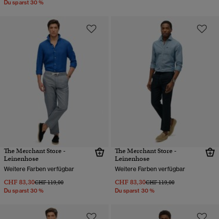
Du sparst 30 %
The Merchant Store -
The Merchant Store -
Leinenhose
Leinenhose
Weitere Farben verfügbar
Weitere Farben verfügbar
CHF 83,30
CHF 83,30
Preis wurde reduziert von
bis
Preis wurde reduziert von
bis
CHF 119,00
CHF 119,00
Du sparst 30 %
Du sparst 30 %