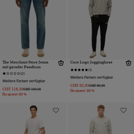
The Merchant Store Jeans
Core Logo Jogginghose
mit gerader Passform
(1)
(2)
Weitere Farben verfügbar
Weitere Farben verfügbar
CHF 62,93
Preis wurde reduziert von
bis
CHF 89,90
CHF 118,30
Preis wurde reduziert von
bis
CHF 169,00
Du sparst 30 %
Du sparst 30 %