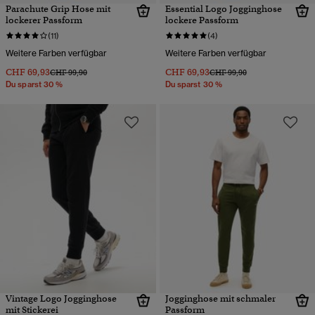
Parachute Grip Hose mit
Essential Logo Jogginghose
lockerer Passform
lockere Passform
(11)
(4)
Weitere Farben verfügbar
Weitere Farben verfügbar
CHF 69,93
CHF 69,93
Preis wurde reduziert von
bis
Preis wurde reduziert von
bis
CHF 99,90
CHF 99,90
Du sparst 30 %
Du sparst 30 %
Vintage Logo Jogginghose
Jogginghose mit schmaler
mit Stickerei
Passform