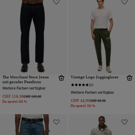
The Merchant Store Jeans
Vintage Logo Jogginghose
mit gerader Passform
(2)
Weitere Farben verfügbar
Weitere Farben verfügbar
CHF 118,30
Preis wurde reduziert von
bis
CHF 169,00
CHF 44,95
Preis wurde reduziert von
bis
CHF 89,90
Du sparst 30 %
Du sparst 50 %