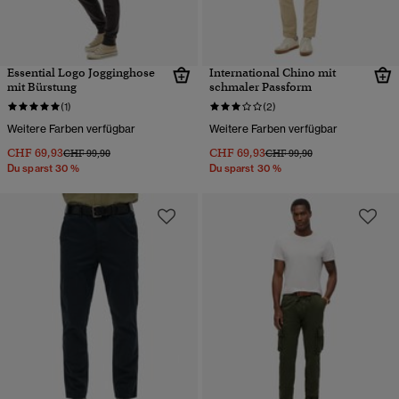
Essential Logo Jogginghose
International Chino mit
mit Bürstung
schmaler Passform
(1)
(2)
Weitere Farben verfügbar
Weitere Farben verfügbar
CHF 69,93
CHF 69,93
Preis wurde reduziert von
bis
Preis wurde reduziert von
bis
CHF 99,90
CHF 99,90
Du sparst 30 %
Du sparst 30 %