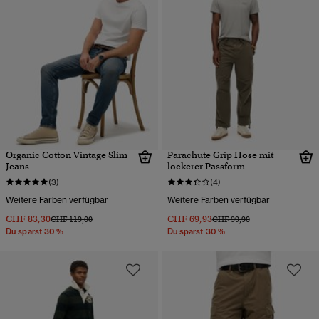
Organic Cotton Vintage Slim
Parachute Grip Hose mit
Jeans
lockerer Passform
(3)
(4)
Weitere Farben verfügbar
Weitere Farben verfügbar
CHF 83,30
CHF 69,93
Preis wurde reduziert von
bis
Preis wurde reduziert von
bis
CHF 119,00
CHF 99,90
Du sparst 30 %
Du sparst 30 %