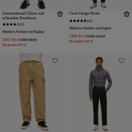
International Chino mit
Core Cargo Hose
schmaler Passform
(10)
(2)
Weitere Farben verfügbar
Weitere Farben verfügbar
CHF 83,30
Preis wurde reduziert von
bis
CHF 119,00
CHF 69,93
Preis wurde reduziert von
bis
CHF 99,90
Du sparst 30 %
Du sparst 30 %