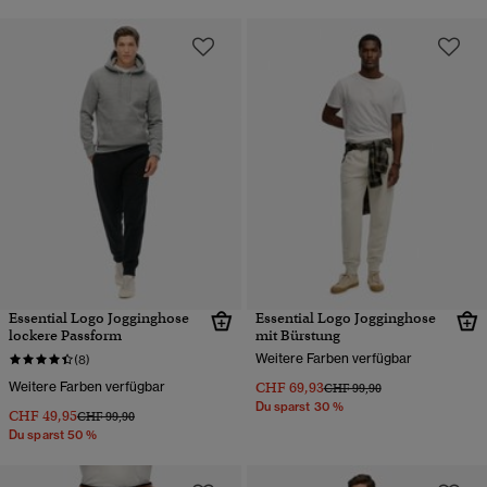
Essential Logo Jogginghose
Essential Logo Jogginghose
lockere Passform
mit Bürstung
Weitere Farben verfügbar
(8)
Weitere Farben verfügbar
CHF 69,93
Preis wurde reduziert von
bis
CHF 99,90
Du sparst 30 %
CHF 49,95
Preis wurde reduziert von
bis
CHF 99,90
Du sparst 50 %