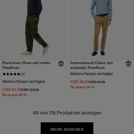
Parachute-Hose mit weiter
International Chino mit
Passform
schmaler Passform
Weitere Farben verfügbar
(2)
Weitere Farben verfügbar
CHF 69,93
Preis wurde reduziert von
bis
CHF 99,90
Du sparst 30 %
CHF 83,30
Preis wurde reduziert von
bis
CHF 119,00
Du sparst 30 %
48 von 119 Produkten anzeigen
MEHR ANZEIGEN