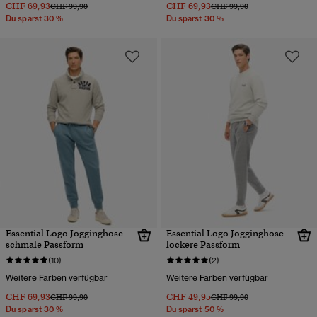
CHF 69,93
CHF 69,93
Preis wurde reduziert von
bis
Preis wurde reduziert von
bis
CHF 99,90
CHF 99,90
Du sparst 30 %
Du sparst 30 %
Essential Logo Jogginghose
Essential Logo Jogginghose
schmale Passform
lockere Passform
(10)
(2)
Weitere Farben verfügbar
Weitere Farben verfügbar
CHF 69,93
CHF 49,95
Preis wurde reduziert von
bis
Preis wurde reduziert von
bis
CHF 99,90
CHF 99,90
Du sparst 30 %
Du sparst 50 %