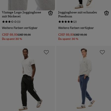
Vintage Logo Jogginghose
Jogginghose mit schmaler
mit Stickerei
Passform
(3)
(2)
Weitere Farben verfügbar
Weitere Farben verfügbar
CHF 69,93
CHF 69,93
Preis wurde reduziert von
bis
Preis wurde reduziert von
bis
CHF 99,90
CHF 99,90
Du sparst 30 %
Du sparst 30 %