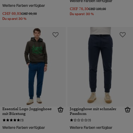
Weitere Farben verfügbar
Weitere Farben verfügbar
CHF 76,30
Preis wurde reduziert von
bis
CHF 109,00
CHF 69,93
Preis wurde reduziert von
bis
CHF 99,90
Du sparst 30 %
Du sparst 30 %
Essential Logo Jogginghose
Jogginghose mit schmaler
mit Bürstung
Passform
(1)
(1)
Weitere Farben verfügbar
Weitere Farben verfügbar