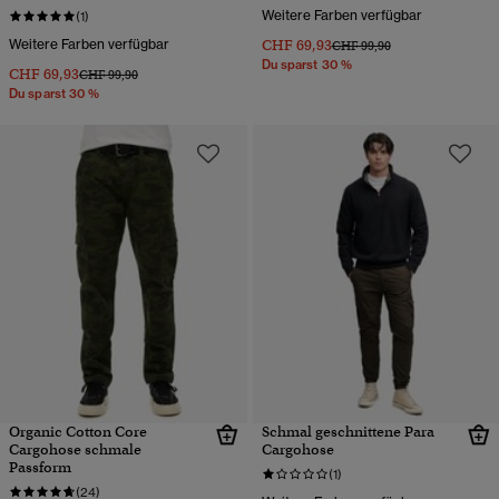
Weitere Farben verfügbar
(1)
Weitere Farben verfügbar
CHF 69,93
Preis wurde reduziert von
bis
CHF 99,90
Du sparst 30 %
CHF 69,93
Preis wurde reduziert von
bis
CHF 99,90
Du sparst 30 %
Organic Cotton Core
Schmal geschnittene Para
Cargohose schmale
Cargohose
Passform
(1)
(24)