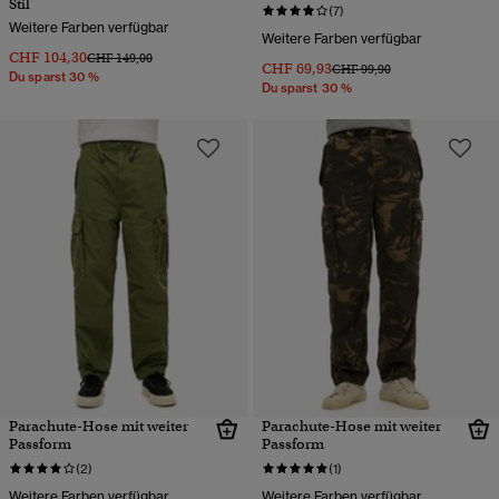
Stil
(7)
Weitere Farben verfügbar
Weitere Farben verfügbar
CHF 104,30
Preis wurde reduziert von
bis
CHF 149,00
CHF 69,93
Preis wurde reduziert von
bis
CHF 99,90
Du sparst 30 %
Du sparst 30 %
Parachute-Hose mit weiter
Parachute-Hose mit weiter
Passform
Passform
(2)
(1)
Weitere Farben verfügbar
Weitere Farben verfügbar