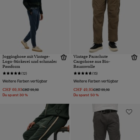
Jogginghose mit Vintage-
Vintage Parachute
Logo-Stickerei und schmaler
Cargohose aus Bio-
Passform
Baumwolle
(12)
(15)
Weitere Farben verfügbar
Weitere Farben verfügbar
CHF 69,93
CHF 49,95
Preis wurde reduziert von
bis
Preis wurde reduziert von
bis
CHF 99,90
CHF 99,90
Du sparst 30 %
Du sparst 50 %