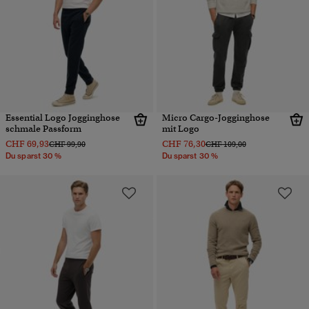
Essential Logo Jogginghose
Micro Cargo-Jogginghose
schmale Passform
mit Logo
CHF 69,93
CHF 76,30
Preis wurde reduziert von
bis
Preis wurde reduziert von
bis
CHF 99,90
CHF 109,00
Du sparst 30 %
Du sparst 30 %