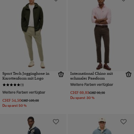
Sport Tech Jogginghose in
International Chino mit
Karottenform mit Logo
schmaler Passform
Weitere Farben verfügbar
(1)
Weitere Farben verfügbar
CHF 69,93
Preis wurde reduziert von
bis
CHF 99,90
Du sparst 30 %
CHF 54,50
Preis wurde reduziert von
bis
CHF 109,00
Du sparst 50 %