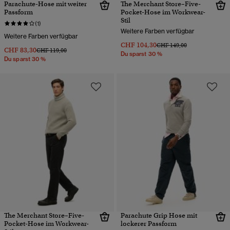
Parachute-Hose mit weiter
The Merchant Store–Five-
Passform
Pocket-Hose im Workwear-
Stil
(1)
Weitere Farben verfügbar
Weitere Farben verfügbar
CHF 104,30
Preis wurde reduziert von
bis
CHF 149,00
CHF 83,30
Preis wurde reduziert von
bis
CHF 119,00
Du sparst 30 %
Du sparst 30 %
The Merchant Store–Five-
Parachute Grip Hose mit
Pocket-Hose im Workwear-
lockerer Passform