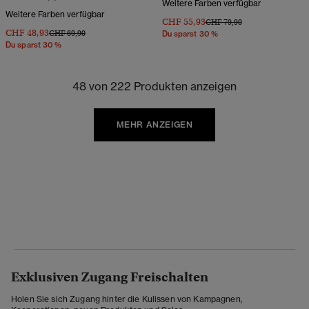
Weitere Farben verfügbar
Weitere Farben verfügbar
CHF 55,93
Preis wurde reduziert von
bis
CHF 79,90
CHF 48,93
Preis wurde reduziert von
bis
CHF 69,90
Du sparst 30 %
Du sparst 30 %
48 von 222 Produkten anzeigen
MEHR ANZEIGEN
Exklusiven Zugang Freischalten
Holen Sie sich Zugang hinter die Kulissen von Kampagnen,