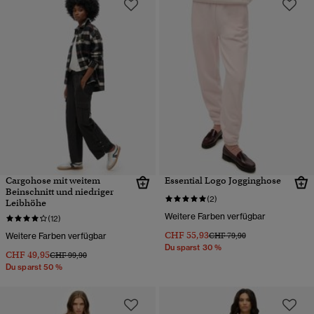
Cargohose mit weitem
Essential Logo Jogginghose
Beinschnitt und niedriger
(2)
Leibhöhe
Weitere Farben verfügbar
(12)
CHF 55,93
Preis wurde reduziert von
bis
Weitere Farben verfügbar
CHF 79,90
Du sparst 30 %
CHF 49,95
Preis wurde reduziert von
bis
CHF 99,90
Du sparst 50 %