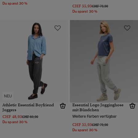
Du sparst 30 %
CHF 55,93
Preis wurde reduziert von
bis
CHF 79,90
Du sparst 30 %
NEU
Athletic Essential Boyfriend
Essential Logo Jogginghose
Joggers
mit Bündchen
CHF 48,93
Weitere Farben verfügbar
Preis wurde reduziert von
bis
CHF 69,90
Du sparst 30 %
CHF 55,93
Preis wurde reduziert von
bis
CHF 79,90
Du sparst 30 %