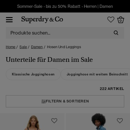
Sommer-Sale - bis zu 50% Rabatt -
Herren
|
Damen
0
Home
Sale
Damen
Hosen Und Leggings
Unterteile für Damen im Sale
Klassische Jogginghosen
Jogginghose mit weitem Beinschnitt
222 ARTIKEL
FILTERN & SORTIEREN