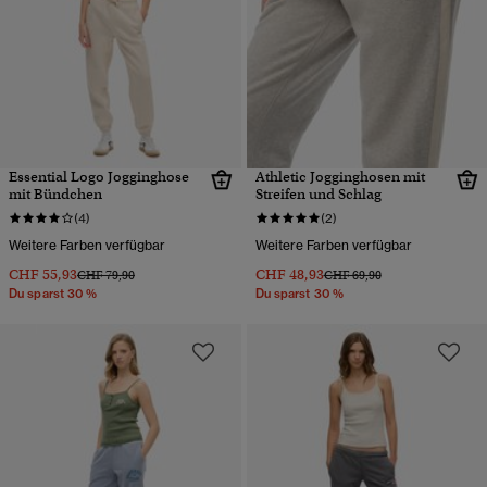
Essential Logo Jogginghose
Athletic Jogginghosen mit
mit Bündchen
Streifen und Schlag
(4)
(2)
Weitere Farben verfügbar
Weitere Farben verfügbar
CHF 55,93
CHF 48,93
Preis wurde reduziert von
bis
Preis wurde reduziert von
bis
CHF 79,90
CHF 69,90
Du sparst 30 %
Du sparst 30 %