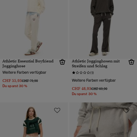
Athletic Essential Boyfriend
Athletic Jogginghosen mit
Jogginghose
Streifen und Schlag
Weitere Farben verfügbar
(1)
CHF 55,93
Weitere Farben verfügbar
Preis wurde reduziert von
bis
CHF 79,90
Du sparst 30 %
CHF 48,93
Preis wurde reduziert von
bis
CHF 69,90
Du sparst 30 %