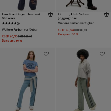
Low Rise Cargo-Hose mit
Country Club Velour
Stickerei
Jogginghose
Weitere Farben verfügbar
(1)
Weitere Farben verfügbar
CHF 62,93
Preis wurde reduziert von
bis
CHF 89,90
Du sparst 30 %
CHF 90,30
Preis wurde reduziert von
bis
CHF 129,00
Du sparst 30 %