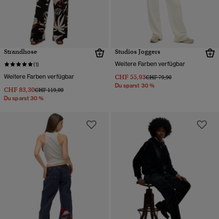
Strandhose
Studios Joggers
Weitere Farben verfügbar
(1)
Weitere Farben verfügbar
CHF 55,93
Preis wurde reduziert von
bis
CHF 79,90
Du sparst 30 %
CHF 83,30
Preis wurde reduziert von
bis
CHF 119,00
Du sparst 30 %