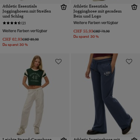
Athletic Essentials
Athletic Essentials
Jogginghosen mit Streifen
Jogginghose mit geradem
und Schlag
Bein und Logo
Weitere Farben verfügbar
(2)
Weitere Farben verfügbar
CHF 55,93
Preis wurde reduziert von
bis
CHF 79,90
Du sparst 30 %
CHF 62,93
Preis wurde reduziert von
bis
CHF 89,90
Du sparst 30 %
Leichte Strand-Cargohose
Athletic Jogginghose mit