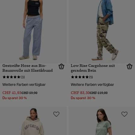
Gestreifte Hose aus Bio-
Low Rise Cargohose mit
Baumwolle mit Elastikbund
geradem Bein
(3)
(5)
Weitere Farben verfügbar
Weitere Farben verfügbar
CHF 41,93
CHF 83,30
Preis wurde reduziert von
bis
Preis wurde reduziert von
bis
CHF 59,90
CHF 119,00
Du sparst 30 %
Du sparst 30 %