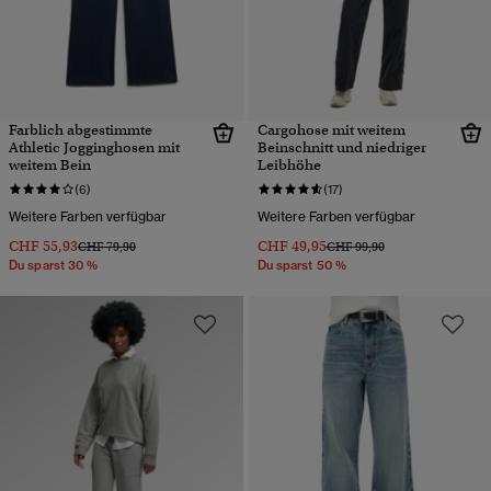
Farblich abgestimmte
Cargohose mit weitem
Athletic Jogginghosen mit
Beinschnitt und niedriger
weitem Bein
Leibhöhe
(6)
(17)
Weitere Farben verfügbar
Weitere Farben verfügbar
CHF 55,93
CHF 49,95
Preis wurde reduziert von
bis
Preis wurde reduziert von
bis
CHF 79,90
CHF 99,90
Du sparst 30 %
Du sparst 50 %