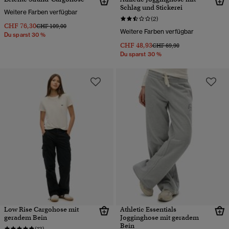
Schlag und Stickerei
Weitere Farben verfügbar
(2)
CHF 76,30
Preis wurde reduziert von
bis
CHF 109,00
Weitere Farben verfügbar
Du sparst 30 %
CHF 48,93
Preis wurde reduziert von
bis
CHF 69,90
Du sparst 30 %
Low Rise Cargohose mit
Athletic Essentials
geradem Bein
Jogginghose mit geradem
Bein