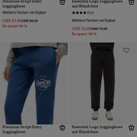
Premium Script Entry
Essential Logo Jogginghose
Jogginghose
mit Bündchen
Weitere Farben verfügbar
(1)
CHF 62,93
Weitere Farben verfügbar
Preis wurde reduziert von
bis
CHF 89,90
Du sparst 30 %
CHF 55,93
Preis wurde reduziert von
bis
CHF 79,90
Du sparst 30 %
Premium Script Entry
Essential Logo Jogginghose
Jogginghose
mit Bündchen