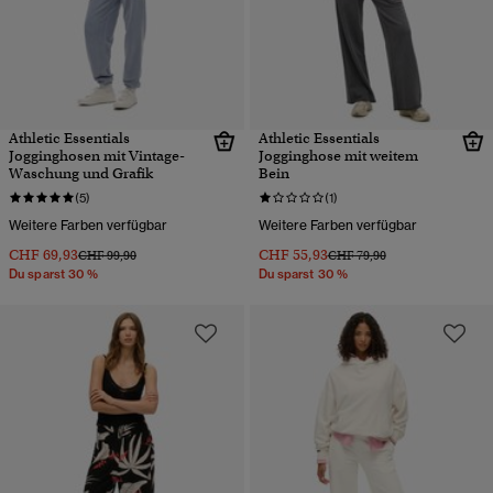
Athletic Essentials
Athletic Essentials
Jogginghosen mit Vintage-
Jogginghose mit weitem
Waschung und Grafik
Bein
(5)
(1)
Weitere Farben verfügbar
Weitere Farben verfügbar
CHF 69,93
CHF 55,93
Preis wurde reduziert von
bis
Preis wurde reduziert von
bis
CHF 99,90
CHF 79,90
Du sparst 30 %
Du sparst 30 %