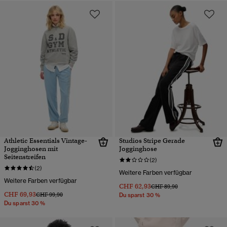
Athletic Essentials Vintage-
Studios Stripe Gerade
Jogginghosen mit
Jogginghose
Seitenstreifen
(2)
(2)
Weitere Farben verfügbar
Weitere Farben verfügbar
CHF 62,93
Preis wurde reduziert von
bis
CHF 89,90
CHF 69,93
Preis wurde reduziert von
bis
CHF 99,90
Du sparst 30 %
Du sparst 30 %