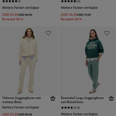
(1)
(4)
Weitere Farben verfügbar
Weitere Farben verfügbar
CHF 62,93
CHF 55,93
Preis wurde reduziert von
bis
Preis wurde reduziert von
bis
CHF 89,90
CHF 79,90
Du sparst 30 %
Du sparst 30 %
Velours-Jogginghose mit
Essential Logo Jogginghose
weitem Bein
mit Bündchen
Weitere Farben verfügbar
(3)
CHF 62,93
Weitere Farben verfügbar
Preis wurde reduziert von
bis
CHF 89,90