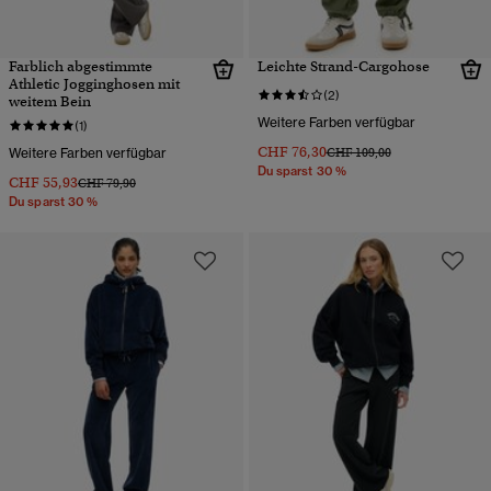
Farblich abgestimmte
Leichte Strand-Cargohose
Athletic Jogginghosen mit
(2)
weitem Bein
Weitere Farben verfügbar
(1)
CHF 76,30
Preis wurde reduziert von
bis
Weitere Farben verfügbar
CHF 109,00
Du sparst 30 %
CHF 55,93
Preis wurde reduziert von
bis
CHF 79,90
Du sparst 30 %