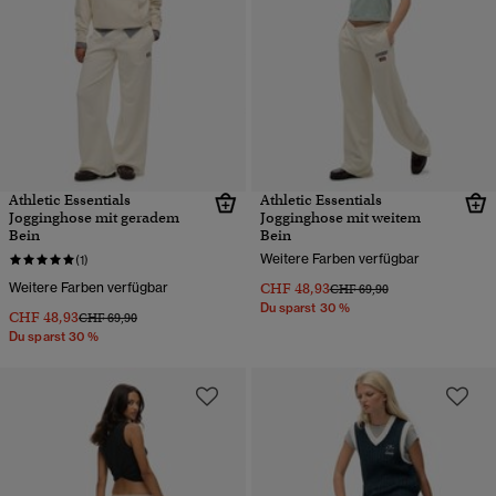
Athletic Essentials
Athletic Essentials
Jogginghose mit geradem
Jogginghose mit weitem
Bein
Bein
Weitere Farben verfügbar
(1)
Weitere Farben verfügbar
CHF 48,93
Preis wurde reduziert von
bis
CHF 69,90
Du sparst 30 %
CHF 48,93
Preis wurde reduziert von
bis
CHF 69,90
Du sparst 30 %