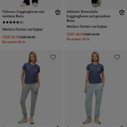
Velours-Jogginghose mit
Athletic Essentials
weitem Bein
Jogginghose mit geradem
Bein
(2)
Weitere Farben verfügbar
Weitere Farben verfügbar
CHF 48,93
Preis wurde reduziert von
bis
CHF 69,90
CHF 62,93
Preis wurde reduziert von
bis
CHF 89,90
Du sparst 30 %
Du sparst 30 %