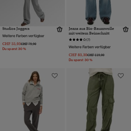
Studios Joggers
Jeans aus Bio-Baumwolle
mit weitem Beinschnitt
Weitere Farben verfügbar
(7)
CHF 55,93
Preis wurde reduziert von
bis
CHF 79,90
Weitere Farben verfügbar
Du sparst 30 %
CHF 83,30
Preis wurde reduziert von
bis
CHF 119,00
Du sparst 30 %