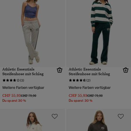
Athletic Essentials
Athletic Essentials
Streifenhose mit Schlag
Streifenhose mit Schlag
(3)
(2)
Weitere Farben verfügbar
Weitere Farben verfügbar
CHF 55,93
CHF 55,93
Preis wurde reduziert von
bis
Preis wurde reduziert von
bis
CHF 79,90
CHF 79,90
Du sparst 30 %
Du sparst 30 %