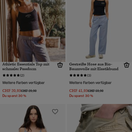
Athletic Essentials Top mit
Gestreifte Hose aus Bio-
schmaler Passform
Baumwolle mit Elastikbund
(2)
(3)
Weitere Farben verfügbar
Weitere Farben verfügbar
CHF 20,93
CHF 41,93
Preis wurde reduziert von
bis
Preis wurde reduziert von
bis
CHF 29,90
CHF 59,90
Du sparst 30 %
Du sparst 30 %