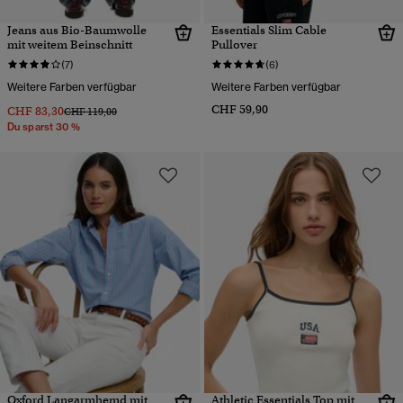
Jeans aus Bio-Baumwolle
Essentials Slim Cable
mit weitem Beinschnitt
Pullover
(7)
(6)
Weitere Farben verfügbar
Weitere Farben verfügbar
CHF 59,90
CHF 83,30
Preis wurde reduziert von
bis
CHF 119,00
Du sparst 30 %
Oxford Langarmhemd mit
Athletic Essentials Top mit