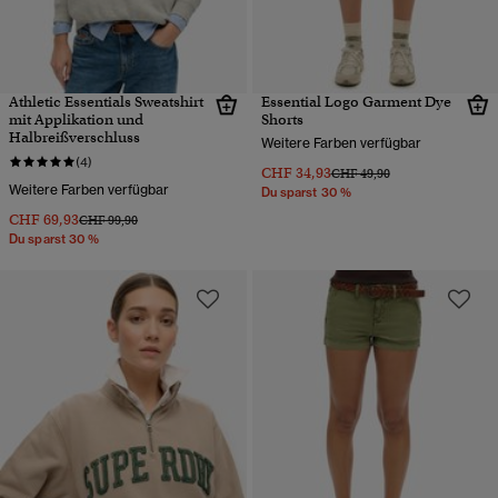
Athletic Essentials Sweatshirt
Essential Logo Garment Dye
mit Applikation und
Shorts
Halbreißverschluss
Weitere Farben verfügbar
(4)
CHF 34,93
Preis wurde reduziert von
bis
CHF 49,90
Weitere Farben verfügbar
Du sparst 30 %
CHF 69,93
Preis wurde reduziert von
bis
CHF 99,90
Du sparst 30 %