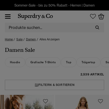
Sommer-Sale - bis zu 50% Rabatt -
Herren
|
Damen
0
Home
Sale
Damen
Alles Anzeigen
Damen Sale
Hoodie
Grafische T-Shirts
Top
Trägertop
So
2,539 ARTIKEL
FILTERN & SORTIEREN