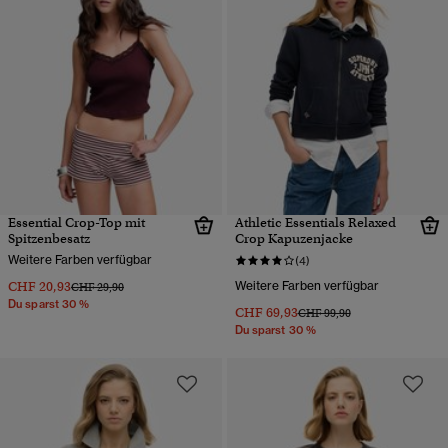
Essential Crop-Top mit
Athletic Essentials Relaxed
Spitzenbesatz
Crop Kapuzenjacke
Weitere Farben verfügbar
(4)
CHF 20,93
Weitere Farben verfügbar
Preis wurde reduziert von
bis
CHF 29,90
Du sparst 30 %
CHF 69,93
Preis wurde reduziert von
bis
CHF 99,90
Du sparst 30 %