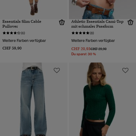
Essentials Slim Cable
Athletic Essentials Cami-Top
Pullover
mit schmaler Passform
(6)
(8)
Weitere Farben verfügbar
Weitere Farben verfügbar
CHF 59,90
CHF 20,93
Preis wurde reduziert von
bis
CHF 29,90
Du sparst 30 %