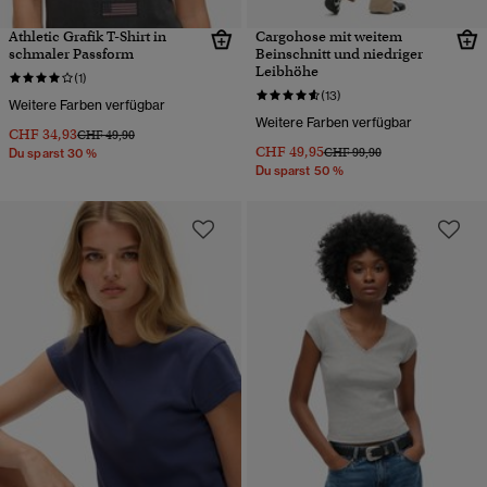
Athletic Grafik T-Shirt in
Cargohose mit weitem
schmaler Passform
Beinschnitt und niedriger
Leibhöhe
(1)
(13)
Weitere Farben verfügbar
Weitere Farben verfügbar
CHF 34,93
Preis wurde reduziert von
bis
CHF 49,90
CHF 49,95
Preis wurde reduziert von
bis
CHF 99,90
Du sparst 30 %
Du sparst 50 %