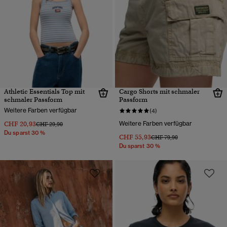
Athletic Essentials Top mit
Cargo Shorts mit schmaler
schmaler Passform
Passform
Weitere Farben verfügbar
(4)
CHF 20,93
Weitere Farben verfügbar
Preis wurde reduziert von
bis
CHF 29,90
Du sparst 30 %
CHF 55,93
Preis wurde reduziert von
bis
CHF 79,90
Du sparst 30 %