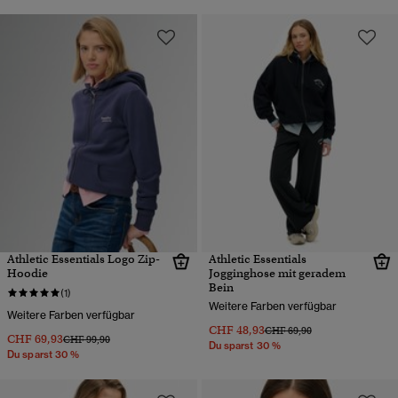
Athletic Essentials Logo Zip-
Athletic Essentials
Hoodie
Jogginghose mit geradem
Bein
(1)
Weitere Farben verfügbar
Weitere Farben verfügbar
CHF 48,93
Preis wurde reduziert von
bis
CHF 69,90
CHF 69,93
Preis wurde reduziert von
bis
CHF 99,90
Du sparst 30 %
Du sparst 30 %