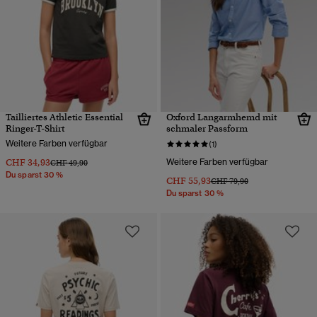
Tailliertes Athletic Essential
Oxford Langarmhemd mit
Ringer-T-Shirt
schmaler Passform
Weitere Farben verfügbar
(1)
CHF 34,93
Weitere Farben verfügbar
Preis wurde reduziert von
bis
CHF 49,90
Du sparst 30 %
CHF 55,93
Preis wurde reduziert von
bis
CHF 79,90
Du sparst 30 %