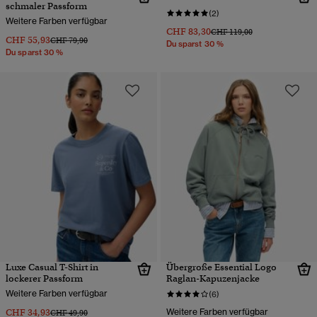
schmaler Passform
(2)
Weitere Farben verfügbar
CHF 83,30
Preis wurde reduziert von
bis
CHF 119,00
CHF 55,93
Preis wurde reduziert von
bis
CHF 79,90
Du sparst 30 %
Du sparst 30 %
Luxe Casual T-Shirt in
Übergroße Essential Logo
lockerer Passform
Raglan-Kapuzenjacke
Weitere Farben verfügbar
(6)
CHF 34,93
Weitere Farben verfügbar
Preis wurde reduziert von
bis
CHF 49,90