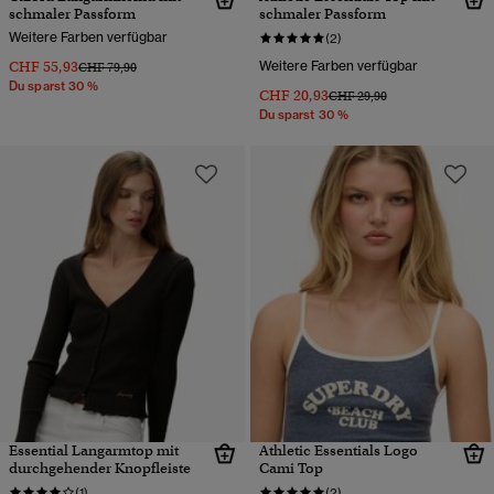
schmaler Passform
schmaler Passform
Weitere Farben verfügbar
(2)
CHF 55,93
Weitere Farben verfügbar
Preis wurde reduziert von
bis
CHF 79,90
Du sparst 30 %
CHF 20,93
Preis wurde reduziert von
bis
CHF 29,90
Du sparst 30 %
Essential Langarmtop mit
Athletic Essentials Logo
durchgehender Knopfleiste
Cami Top
(1)
(2)