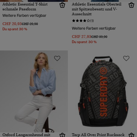
Athletic Essential T-Shirt
Athletic Essentials Oberteil
schmale Passform
mit Spitzenbesatz und V-
Ausschnitt
Weitere Farben verfügbar
(1)
CHF 20,93
Preis wurde reduziert von
bis
CHF 29,90
Weitere Farben verfügbar
Du sparst 30 %
CHF 27,93
Preis wurde reduziert von
bis
CHF 39,90
Du sparst 30 %
Oxford Langarmhemd mit
Tarp All Over Print Rucksack