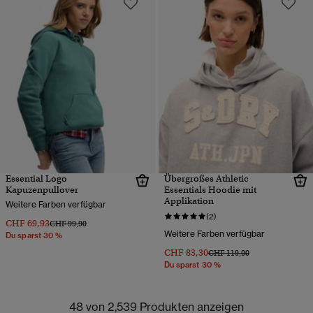
Essential Logo
Übergroßes Athletic
Kapuzenpullover
Essentials Hoodie mit
Applikation
Weitere Farben verfügbar
(2)
CHF 69,93
Preis wurde reduziert von
bis
CHF 99,90
Weitere Farben verfügbar
Du sparst 30 %
CHF 83,30
Preis wurde reduziert von
bis
CHF 119,00
Du sparst 30 %
48 von 2,539 Produkten anzeigen