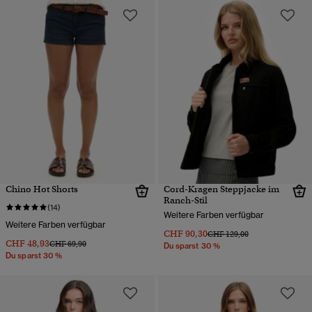
Chino Hot Shorts
Cord-Kragen Steppjacke im
Ranch-Stil
(14)
Weitere Farben verfügbar
Weitere Farben verfügbar
CHF 90,30
Preis wurde reduziert von
bis
CHF 129,00
CHF 48,93
Preis wurde reduziert von
bis
CHF 69,90
Du sparst 30 %
Du sparst 30 %