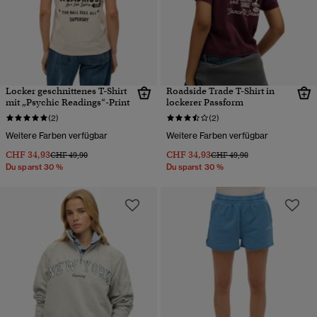
Locker geschnittenes T-Shirt
Roadside Trade T-Shirt in
mit „Psychic Readings“-Print
lockerer Passform
(2)
(2)
Weitere Farben verfügbar
Weitere Farben verfügbar
CHF 34,93
CHF 34,93
Preis wurde reduziert von
bis
Preis wurde reduziert von
bis
CHF 49,90
CHF 49,90
Du sparst 30 %
Du sparst 30 %