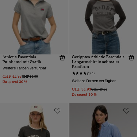
Athletic Essentials
Geripptes Athletic Essentials
Polohemd mit Grafik
Langarmshirt in schmaler
Passform
Weitere Farben verfügbar
(4)
CHF 41,93
Preis wurde reduziert von
bis
CHF 59,90
Weitere Farben verfügbar
Du sparst 30 %
CHF 34,93
Preis wurde reduziert von
bis
CHF 49,90
Du sparst 30 %