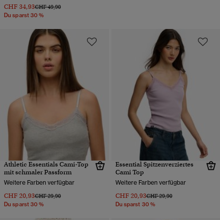
CHF 34,93
Preis wurde reduziert von
bis
CHF 49,90
Du sparst 30 %
Athletic Essentials Cami-Top
Essential Spitzenverziertes
mit schmaler Passform
Cami Top
Weitere Farben verfügbar
Weitere Farben verfügbar
CHF 20,93
CHF 20,93
Preis wurde reduziert von
bis
Preis wurde reduziert von
bis
CHF 29,90
CHF 29,90
Du sparst 30 %
Du sparst 30 %