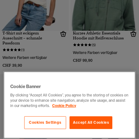
T-Shirt mit eckigem
Kurzes Athletic Essentials
Ausschnitt – schmale
Hoodie mit Reißverschluss
Passform
(5)
(1)
Weitere Farben verfügbar
Weitere Farben verfügbar
CHF 99,90
CHF 39,90
Cookie Banner
By clicking “Accept All Cookies”, you agree to the storing of cookies on
your device to enhance site navigation, analyze site usage, and assist
in our marketing efforts.
Cookie Policy
Cookies Settings
Accept All Cookies