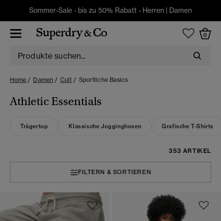
Sommer-Sale - bis zu 50% Rabatt -
Herren
|
Damen
0
Home
Damen
Cult
Sportliche Basics
Athletic Essentials
Trägertop
Klassische Jogginghosen
Grafische T-Shirts
353 ARTIKEL
FILTERN & SORTIEREN