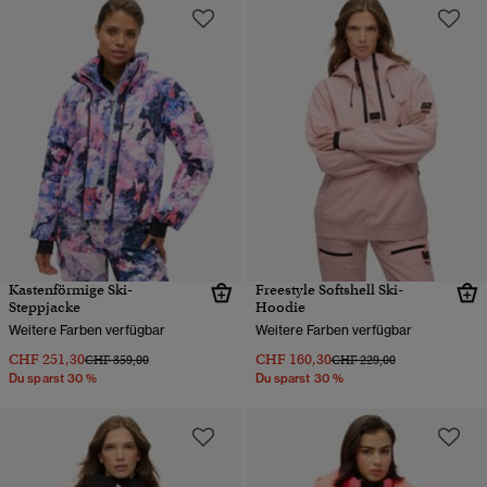
Kastenförmige Ski-
Freestyle Softshell Ski-
Steppjacke
Hoodie
Weitere Farben verfügbar
Weitere Farben verfügbar
CHF 251,30
CHF 160,30
Preis wurde reduziert von
bis
Preis wurde reduziert von
bis
CHF 359,00
CHF 229,00
Du sparst 30 %
Du sparst 30 %