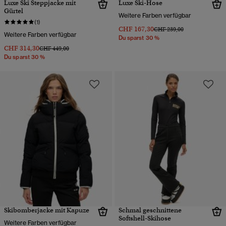
Luxe Ski Steppjacke mit
Luxe Ski-Hose
Gürtel
Weitere Farben verfügbar
(1)
CHF 167,30
Preis wurde reduziert von
bis
CHF 239,00
Weitere Farben verfügbar
Du sparst 30 %
CHF 314,30
Preis wurde reduziert von
bis
CHF 449,00
Du sparst 30 %
Skibomberjacke mit Kapuze
Schmal geschnittene
Softshell-Skihose
Weitere Farben verfügbar