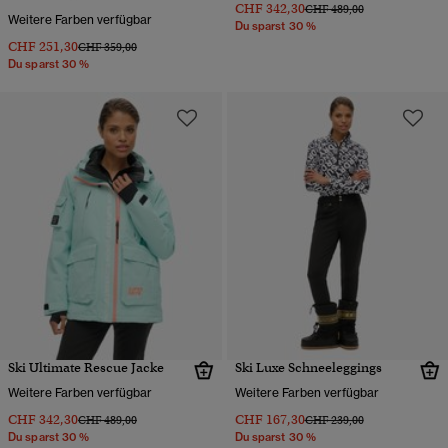
CHF 342,30
Preis wurde reduziert von
bis
CHF 489,00
Weitere Farben verfügbar
Du sparst 30 %
CHF 251,30
Preis wurde reduziert von
bis
CHF 359,00
Du sparst 30 %
Ski Ultimate Rescue Jacke
Ski Luxe Schneeleggings
Weitere Farben verfügbar
Weitere Farben verfügbar
CHF 342,30
CHF 167,30
Preis wurde reduziert von
bis
Preis wurde reduziert von
bis
CHF 489,00
CHF 239,00
Du sparst 30 %
Du sparst 30 %