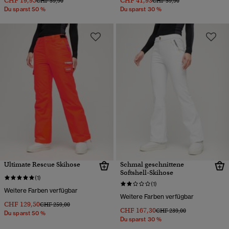
CHF 19,95
CHF 41,93
CHF 39,90
CHF 59,90
Du sparst 50 %
Du sparst 30 %
Ultimate Rescue Skihose
Schmal geschnittene
Softshell-Skihose
(1)
(1)
Weitere Farben verfügbar
Weitere Farben verfügbar
CHF 129,50
Preis wurde reduziert von
bis
CHF 259,00
CHF 167,30
Preis wurde reduziert von
bis
CHF 239,00
Du sparst 50 %
Du sparst 30 %