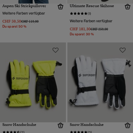
Aspen Ski Strickpullover
Ultimate Rescue Skihose
Weitere Farben verfügbar
(1)
CHF 59,50
Weitere Farben verfügbar
Preis wurde reduziert von
bis
CHF 119,00
Du sparst 50 %
CHF 181,30
Preis wurde reduziert von
bis
CHF 259,00
Du sparst 30 %
Snow Handschuhe
Snow Handschuhe
(2)
(3)