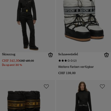
Skianzug
Schneestiefel
CHF 342,30
Preis wurde reduziert von
bis
CHF 489,00
(2)
Du sparst 30 %
Weitere Farben verfügbar
CHF 139,00