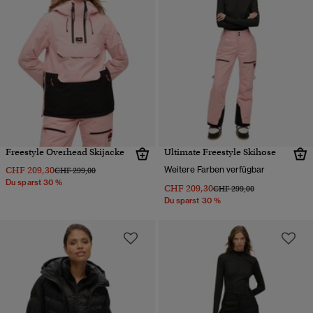
Freestyle Overhead Skijacke
Ultimate Freestyle Skihose
CHF 209,30
Weitere Farben verfügbar
Preis wurde reduziert von
bis
CHF 299,00
Du sparst 30 %
CHF 209,30
Preis wurde reduziert von
bis
CHF 299,00
Du sparst 30 %