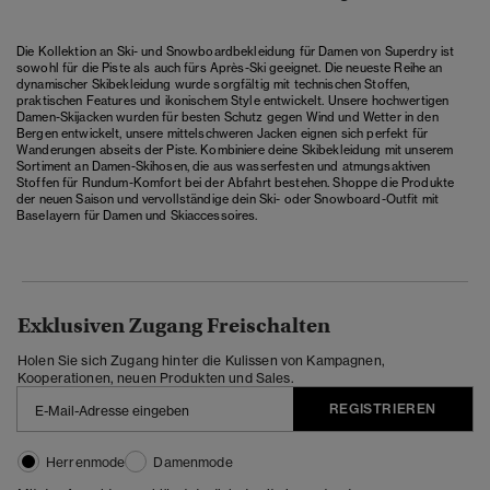
Die Kollektion an Ski- und Snowboardbekleidung für Damen von Superdry ist
sowohl für die Piste als auch fürs Après-Ski geeignet. Die neueste Reihe an
dynamischer Skibekleidung wurde sorgfältig mit technischen Stoffen,
praktischen Features und ikonischem Style entwickelt. Unsere hochwertigen
Damen-Skijacken
wurden für besten Schutz gegen Wind und Wetter in den
Bergen entwickelt, unsere mittelschweren Jacken eignen sich perfekt für
Wanderungen abseits der Piste. Kombiniere deine Skibekleidung mit unserem
Sortiment an
Damen-Skihosen
, die aus wasserfesten und atmungsaktiven
Stoffen für Rundum-Komfort bei der Abfahrt bestehen. Shoppe die Produkte
der neuen Saison und vervollständige dein Ski- oder Snowboard-Outfit mit
Baselayern für Damen
und
Skiaccessoires
.
Exklusiven Zugang Freischalten
Holen Sie sich Zugang hinter die Kulissen von Kampagnen,
Kooperationen, neuen Produkten und Sales.
REGISTRIEREN
Herrenmode
Damenmode