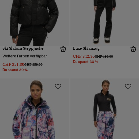
Ski Slalom Steppjacke
Luxe Skianzug
Weitere Farben verfügbar
CHF 342,30
Preis wurde reduziert von
bis
CHF 489,00
Du sparst 30 %
CHF 251,30
Preis wurde reduziert von
bis
CHF 359,00
Du sparst 30 %