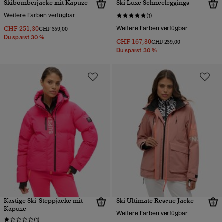
Skibomberjacke mit Kapuze
Ski Luxe Schneeleggings
Weitere Farben verfügbar
(1)
CHF 251,30
Weitere Farben verfügbar
Preis wurde reduziert von
bis
CHF 359,00
Du sparst 30 %
CHF 167,30
Preis wurde reduziert von
bis
CHF 239,00
Du sparst 30 %
Kastige Ski-Steppjacke mit
Ski Ultimate Rescue Jacke
Kapuze
Weitere Farben verfügbar
(1)