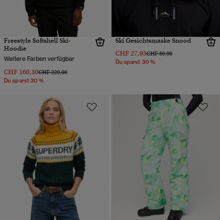
Freestyle Softshell Ski-
Ski Gesichtsmaske Snood
Hoodie
CHF 27,93
Preis wurde reduziert von
bis
CHF 39,90
Weitere Farben verfügbar
Du sparst 30 %
CHF 160,30
Preis wurde reduziert von
bis
CHF 229,00
Du sparst 30 %