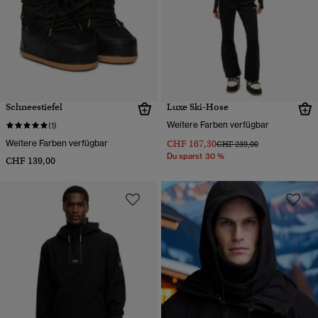
Schneestiefel
Luxe Ski-Hose
Weitere Farben verfügbar
(1)
Weitere Farben verfügbar
CHF 167,30
Preis wurde reduziert von
bis
CHF 239,00
Du sparst 30 %
CHF 139,00