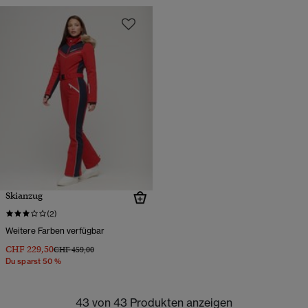
Skianzug
(2)
Weitere Farben verfügbar
CHF 229,50
Preis wurde reduziert von
bis
CHF 459,00
Du sparst 50 %
43 von 43 Produkten anzeigen