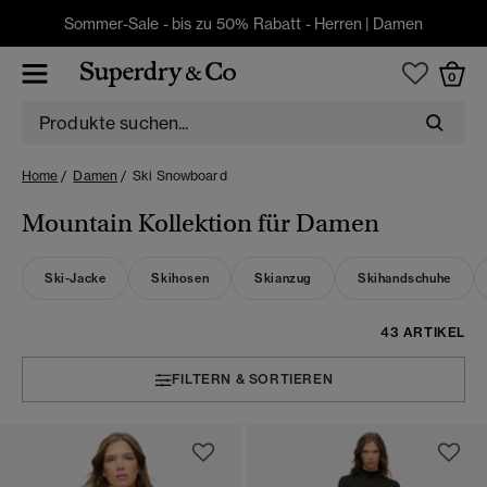
Sommer-Sale - bis zu 50% Rabatt -
Herren
|
Damen
0
Home
Damen
Ski Snowboard
Mountain Kollektion für Damen
Ski-Jacke
Skihosen
Skianzug
Skihandschuhe
43 ARTIKEL
FILTERN & SORTIEREN