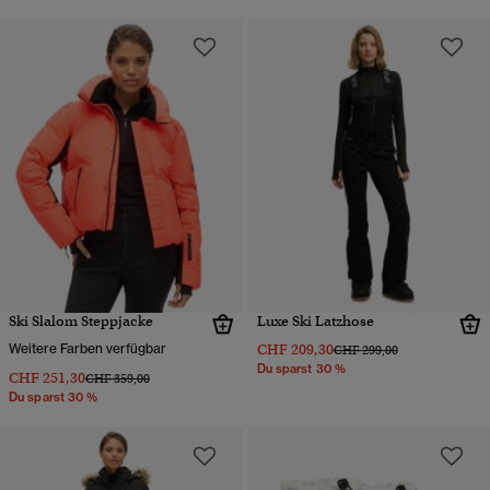
Ski Slalom Steppjacke
Luxe Ski Latzhose
Weitere Farben verfügbar
CHF 209,30
Preis wurde reduziert von
bis
CHF 299,00
Du sparst 30 %
CHF 251,30
Preis wurde reduziert von
bis
CHF 359,00
Du sparst 30 %