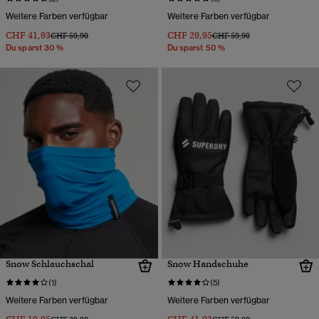
Weitere Farben verfügbar
Weitere Farben verfügbar
CHF 41,93
CHF 29,95
Preis wurde reduziert von
bis
Preis wurde reduziert von
bis
CHF 59,90
CHF 59,90
Du sparst 30 %
Du sparst 50 %
Snow Schlauchschal
Snow Handschuhe
(1)
(5)
Weitere Farben verfügbar
Weitere Farben verfügbar
Preis wurde reduziert von
bis
Preis wurde reduziert von
bis