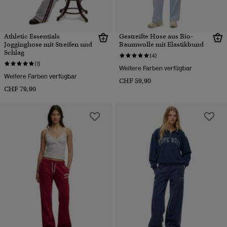
Athletic Essentials
Gestreifte Hose aus Bio-
Jogginghose mit Streifen und
Baumwolle mit Elastikbund
Schlag
(4)
(1)
Weitere Farben verfügbar
Weitere Farben verfügbar
CHF 59,90
CHF 79,90