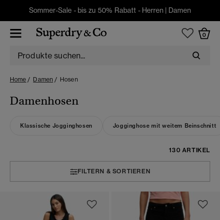
Sommer-Sale - bis zu 50% Rabatt -
Herren
|
Damen
0
Home
Damen
Hosen
Damenhosen
Klassische Jogginghosen
Jogginghose mit weitem Beinschnitt
130 ARTIKEL
FILTERN & SORTIEREN