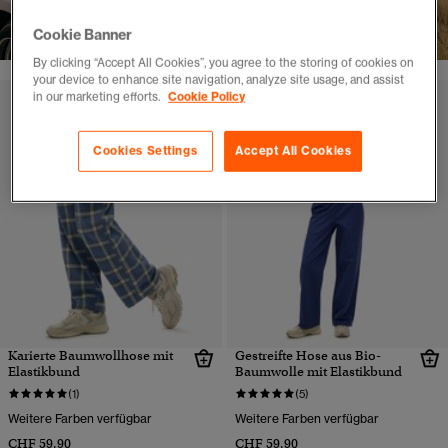
SHOP NOW
Cookie Banner
By clicking “Accept All Cookies”, you agree to the storing of cookies on
your device to enhance site navigation, analyze site usage, and assist
in our marketing efforts.
Cookie Policy
Cookies Settings
Accept All Cookies
Karierte Baumwollhose mit
Gestreifte Hose aus Bio-
Elastikbund
Baumwolle mit Elastikbund
(1)
(5)
Weitere Farben verfügbar
Weitere Farben verfügbar
CHF 59,90
CHF 59,90