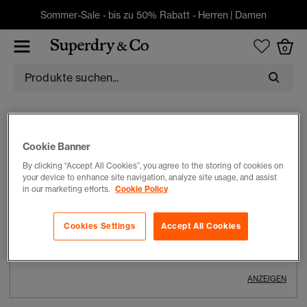
Sommer-Sale - bis zu 50% Rabatt -
Herren
|
Damen
0
ANMELDEN
KONTO ERSTELLEN
Cookie Banner
By clicking “Accept All Cookies”, you agree to the storing of cookies on
E-Mail-Adresse
your device to enhance site navigation, analyze site usage, and assist
in our marketing efforts.
Cookie Policy
Cookies Settings
Accept All Cookies
Passwort
ANZEIGEN