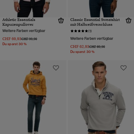
Athletic Essentials
Classic Essential Sweatshirt
Kapuzenpullover
mit Halbreißverschluss
Weitere Farben verfügbar
(1)
CHF 69,93
Weitere Farben verfügbar
Preis wurde reduziert von
bis
CHF 99,90
Du sparst 30 %
CHF 62,93
Preis wurde reduziert von
bis
CHF 89,90
Du sparst 30 %