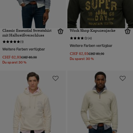
Classic Essential Sweatshirt
Work Shop Kapuzenjacke
mit Halbreißverschluss
(4)
(1)
Weitere Farben verfügbar
Weitere Farben verfügbar
CHF 62,93
Preis wurde reduziert von
bis
CHF 89,90
CHF 62,93
Preis wurde reduziert von
bis
CHF 89,90
Du sparst 30 %
Du sparst 30 %