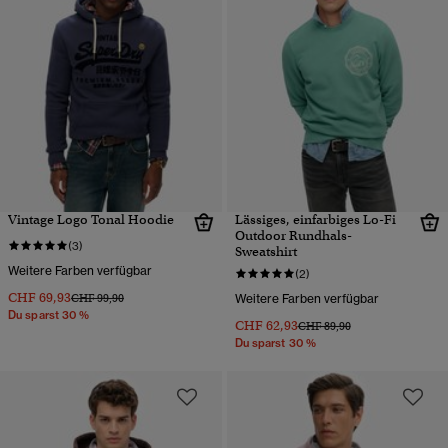
Vintage Logo Tonal Hoodie
Lässiges, einfarbiges Lo-Fi
Outdoor Rundhals-
(3)
Sweatshirt
Weitere Farben verfügbar
(2)
CHF 69,93
Preis wurde reduziert von
bis
CHF 99,90
Weitere Farben verfügbar
Du sparst 30 %
CHF 62,93
Preis wurde reduziert von
bis
CHF 89,90
Du sparst 30 %