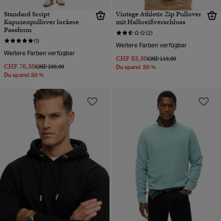
Standard Script
Vintage Athletic Zip Pullover
Kapuzenpullover lockere
mit Halbreißverschluss
Passform
(2)
(1)
Weitere Farben verfügbar
Weitere Farben verfügbar
CHF 83,30
Preis wurde reduziert von
bis
CHF 119,00
CHF 76,30
Preis wurde reduziert von
bis
CHF 109,00
Du sparst 30 %
Du sparst 30 %