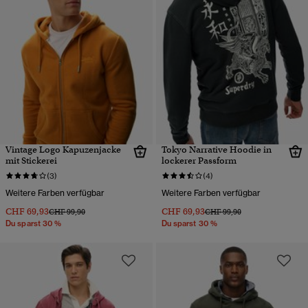
Vintage Logo Kapuzenjacke
Tokyo Narrative Hoodie in
mit Stickerei
lockerer Passform
(3)
(4)
Weitere Farben verfügbar
Weitere Farben verfügbar
CHF 69,93
CHF 69,93
Preis wurde reduziert von
bis
Preis wurde reduziert von
bis
CHF 99,90
CHF 99,90
Du sparst 30 %
Du sparst 30 %