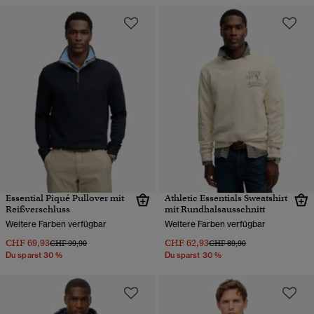
Essential Piqué Pullover mit
Athletic Essentials Sweatshirt
Reißverschluss
mit Rundhalsausschnitt
Weitere Farben verfügbar
Weitere Farben verfügbar
CHF 69,93
CHF 62,93
Preis wurde reduziert von
bis
Preis wurde reduziert von
bis
CHF 99,90
CHF 89,90
Du sparst 30 %
Du sparst 30 %