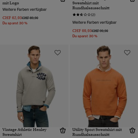
mit Logo
Sweatshirt mit
Rundhalsausschnitt
Weitere Farben verfügbar
(2)
CHF 62,93
Preis wurde reduziert von
bis
CHF 89,90
Weitere Farben verfügbar
Du sparst 30 %
CHF 69,93
Preis wurde reduziert von
bis
CHF 99,90
Du sparst 30 %
Vintage Athletic Henley
Utility Sport Sweatshirt mit
Sweatshirt
Rundhalsausschnitt