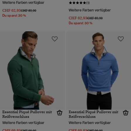
Weitere Farben verfügbar
(1)
CHF 62,93
Weitere Farben verfügbar
Preis wurde reduziert von
bis
CHF 89,90
Du sparst 30 %
CHF 62,93
Preis wurde reduziert von
bis
CHF 89,90
Du sparst 30 %
Essential Piqué Pullover mit
Essential Piqué Pullover mit
Reißverschluss
Reißverschluss
Weitere Farben verfügbar
Weitere Farben verfügbar
CHF 69,93
CHF 69,93
Preis wurde reduziert von
bis
Preis wurde reduziert von
bis
CHF 99,90
CHF 99,90