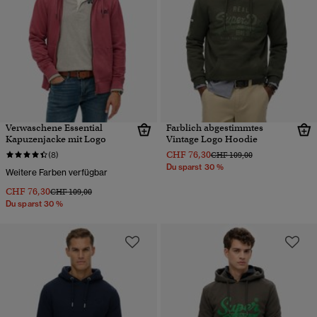
Verwaschene Essential
Farblich abgestimmtes
Kapuzenjacke mit Logo
Vintage Logo Hoodie
CHF 76,30
Preis wurde reduziert von
bis
(8)
CHF 109,00
Du sparst 30 %
Weitere Farben verfügbar
CHF 76,30
Preis wurde reduziert von
bis
CHF 109,00
Du sparst 30 %