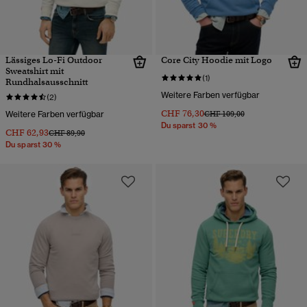
Lässiges Lo-Fi Outdoor
Core City Hoodie mit Logo
Sweatshirt mit
(1)
Rundhalsausschnitt
Weitere Farben verfügbar
(2)
CHF 76,30
Preis wurde reduziert von
bis
Weitere Farben verfügbar
CHF 109,00
Du sparst 30 %
CHF 62,93
Preis wurde reduziert von
bis
CHF 89,90
Du sparst 30 %