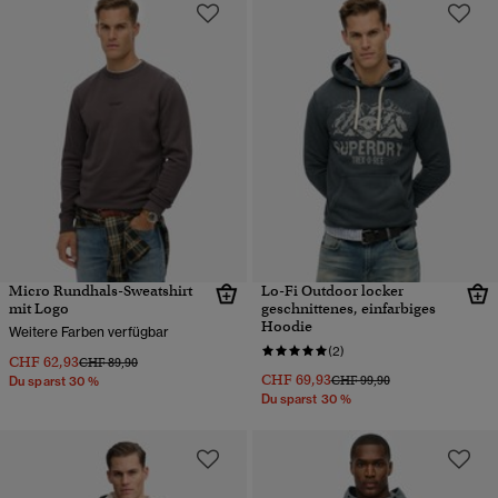
Micro Rundhals-Sweatshirt
Lo-Fi Outdoor locker
mit Logo
geschnittenes, einfarbiges
Hoodie
Weitere Farben verfügbar
(2)
CHF 62,93
Preis wurde reduziert von
bis
CHF 89,90
CHF 69,93
Preis wurde reduziert von
bis
CHF 99,90
Du sparst 30 %
Du sparst 30 %