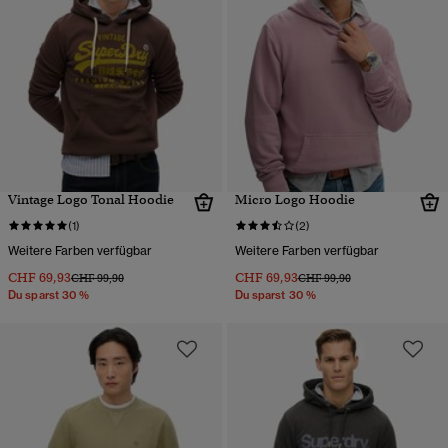
Vintage Logo Tonal Hoodie
Micro Logo Hoodie
(1)
(2)
Weitere Farben verfügbar
Weitere Farben verfügbar
CHF 69,93
CHF 69,93
Preis wurde reduziert von
bis
Preis wurde reduziert von
bis
CHF 99,90
CHF 99,90
Du sparst 30 %
Du sparst 30 %