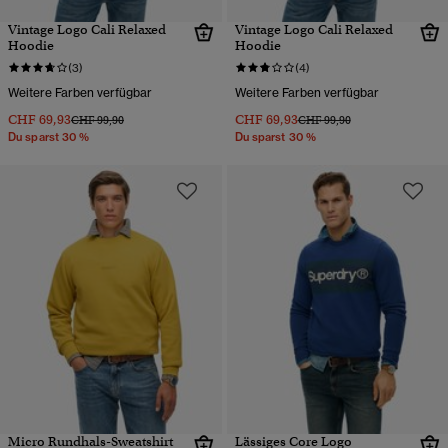
Vintage Logo Cali Relaxed
Vintage Logo Cali Relaxed
Hoodie
Hoodie
(3)
(4)
Weitere Farben verfügbar
Weitere Farben verfügbar
CHF 69,93
CHF 69,93
Preis wurde reduziert von
bis
Preis wurde reduziert von
bis
CHF 99,90
CHF 99,90
Du sparst 30 %
Du sparst 30 %
Micro Rundhals-Sweatshirt
Lässiges Core Logo