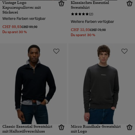
Vintage Logo
Klassisches Essential
Kapuzenpullover mit
Sweatshirt
Stickerei
(2)
Weitere Farben verfügbar
Weitere Farben verfügbar
CHF 69,93
Preis wurde reduziert von
bis
CHF 99,90
CHF 55,93
Preis wurde reduziert von
bis
CHF 79,90
Du sparst 30 %
Du sparst 30 %
Classic Essential Sweatshirt
Micro Rundhals-Sweatshirt
mit Halbreißverschluss
mit Logo