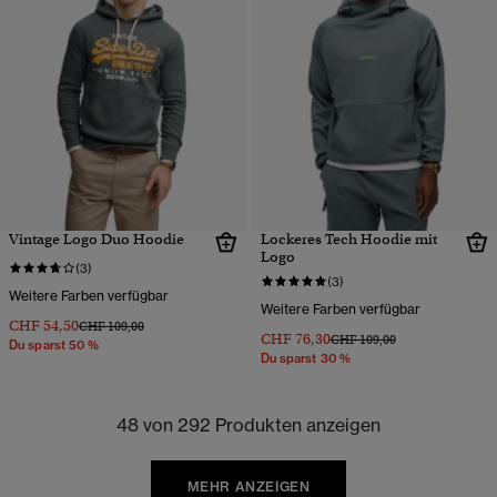
Vintage Logo Duo Hoodie
Lockeres Tech Hoodie mit
Logo
(3)
(3)
Weitere Farben verfügbar
Weitere Farben verfügbar
CHF 54,50
Preis wurde reduziert von
bis
CHF 109,00
CHF 76,30
Preis wurde reduziert von
bis
CHF 109,00
Du sparst 50 %
Du sparst 30 %
48 von 292 Produkten anzeigen
MEHR ANZEIGEN