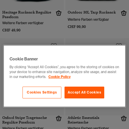
Heritage Rucksack Reguläre
Outdoor 30L Tarp Rucksack
Passform
Weitere Farben verfügbar
Weitere Farben verfügbar
CHF 99,90
CHF 49,90
Cookie Banner
By clicking “Accept All Cookies”, you agree to the storing of cookies on
your device to enhance site navigation, analyze site usage, and assist
in our marketing efforts.
Cookie Policy
Cookies Settings
Accept All Cookies
Oxford Stripe Tragetasche
Athletic Essentials
Reguläre Passform
Reisetasche
Weitere Farben verfügbar
Weitere Farben verfügbar