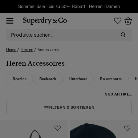
Sommer-Sale - bis zu 50% Rabatt -
Herren
|
Damen
0
Home
Herren
Accessoires
Heren Accessoires
Beanies
Rucksack
Unterhose
Boxershorts
H
360 ARTIKEL
FILTERN & SORTIEREN