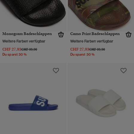
Monogram Badeschlappen
Camo Print Badeschlappen
Weitere Farben verfügbar
Weitere Farben verfügbar
CHF 27,93
CHF 27,93
Preis wurde reduziert von
bis
Preis wurde reduziert von
bis
CHF 39,90
CHF 39,90
Du sparst 30 %
Du sparst 30 %