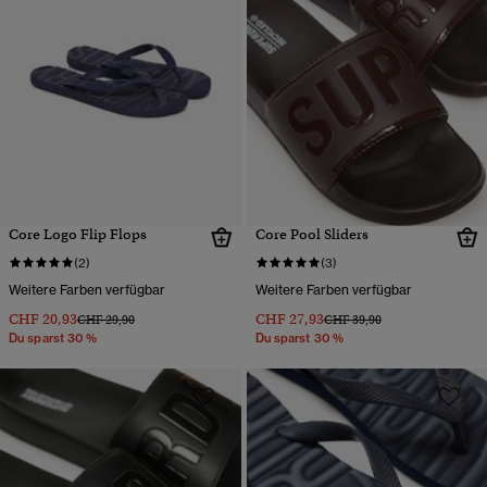
Core Logo Flip Flops
Core Pool Sliders
(2)
(3)
Weitere Farben verfügbar
Weitere Farben verfügbar
CHF 20,93
CHF 27,93
Preis wurde reduziert von
bis
Preis wurde reduziert von
bis
CHF 29,90
CHF 39,90
Du sparst 30 %
Du sparst 30 %