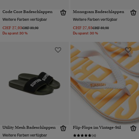
Code Core Badeschlappen
Monogram Badeschlappen
Weitere Farben verfügbar
Weitere Farben verfügbar
CHF 27,93
CHF 27,93
Preis wurde reduziert von
bis
Preis wurde reduziert von
bis
CHF 39,90
CHF 39,90
Du sparst 30 %
Du sparst 30 %
Utility Mesh Badeschlappen
Flip-Flops im Vintage-Stil
Weitere Farben verfügbar
(4)