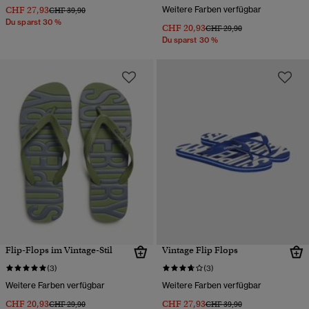
CHF 27,93
Weitere Farben verfügbar
Preis wurde reduziert von
bis
CHF 39,90
Du sparst 30 %
CHF 20,93
Preis wurde reduziert von
bis
CHF 29,90
Du sparst 30 %
Flip-Flops im Vintage-Stil
Vintage Flip Flops
(3)
(3)
Weitere Farben verfügbar
Weitere Farben verfügbar
CHF 20,93
CHF 27,93
Preis wurde reduziert von
bis
Preis wurde reduziert von
bis
CHF 29,90
CHF 39,90