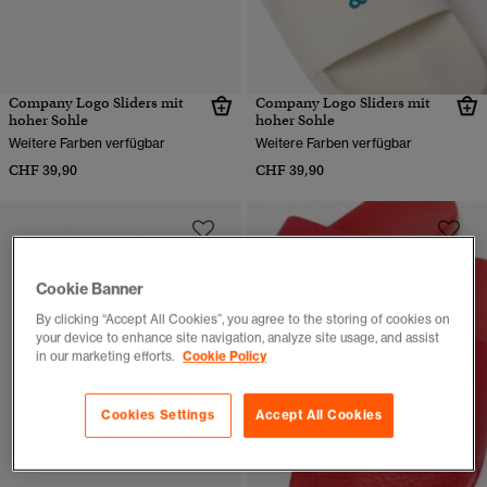
Company Logo Sliders mit
Company Logo Sliders mit
hoher Sohle
hoher Sohle
Weitere Farben verfügbar
Weitere Farben verfügbar
CHF 39,90
CHF 39,90
Cookie Banner
By clicking “Accept All Cookies”, you agree to the storing of cookies on
your device to enhance site navigation, analyze site usage, and assist
in our marketing efforts.
Cookie Policy
Cookies Settings
Accept All Cookies