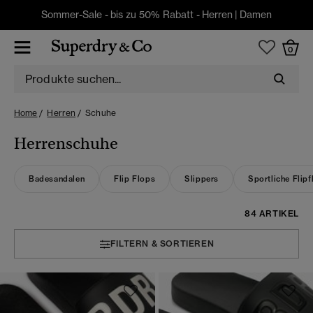
Sommer-Sale - bis zu 50% Rabatt -
Herren
|
Damen
0
Home
Herren
Schuhe
Herrenschuhe
Badesandalen
Flip Flops
Slippers
Sportliche Flipf
84 ARTIKEL
FILTERN & SORTIEREN