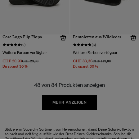
Core Logo Flip Flops
Pantoletten aus Wildleder
(2)
(6)
Weitere Farben verfügbar
Weitere Farben verfügbar
CHF 20,93
CHF 83,30
Preis wurde reduziert von
bis
Preis wurde reduziert von
bis
CHF 29,90
CHF 119,00
Du sparst 30 %
Du sparst 30 %
48 von 84 Produkten anzeigen
MEHR ANZEIGEN
Stöbere im Superdry Sortiment von Herrenschuhen, damit Deine Schuhkollektion
so breit und vielfältig ausfällt wie der Rest Deines Kleiderschranks. Schuhe, die
Du während der Woche trägst, unterscheiden sich wahrscheinlich von denen, die