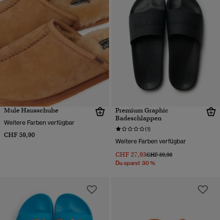
Mule Hausschuhe
Premium Graphic
Badeschlappen
Weitere Farben verfügbar
(1)
CHF 59,90
Weitere Farben verfügbar
CHF 27,93
Preis wurde reduziert von
bis
CHF 39,90
Du sparst 30 %