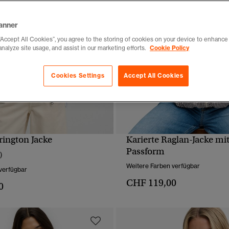
anner
“Accept All Cookies”, you agree to the storing of cookies on your device to enhance 
analyze site usage, and assist in our marketing efforts.
Cookie Policy
Cookies Settings
Accept All Cookies
rington Jacke
Karierte Raglan-Jacke mit
SCHNELLANSICHT
SCHNELLANSICH
Passform
)
Weitere Farben verfügbar
verfügbar
CHF 119,00
0