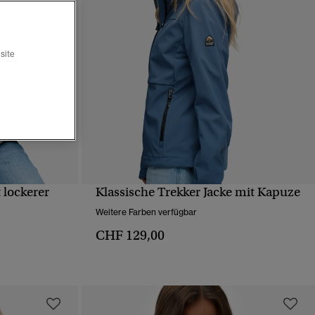
site
 lockerer
Klassische Trekker Jacke mit Kapuze
T
SCHNELLANSICHT
Weitere Farben verfügbar
CHF 129,00