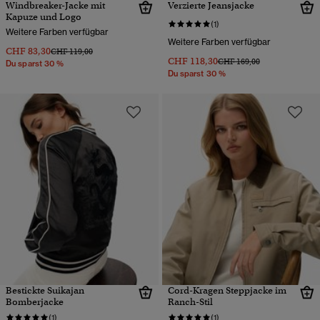
Windbreaker-Jacke mit
Verzierte Jeansjacke
Kapuze und Logo
(1)
Weitere Farben verfügbar
Weitere Farben verfügbar
CHF 83,30
Preis wurde reduziert von
bis
CHF 119,00
CHF 118,30
Preis wurde reduziert von
bis
CHF 169,00
Du sparst 30 %
Du sparst 30 %
Bestickte Suikajan
Cord-Kragen Steppjacke im
Bomberjacke
Ranch-Stil
(1)
(1)