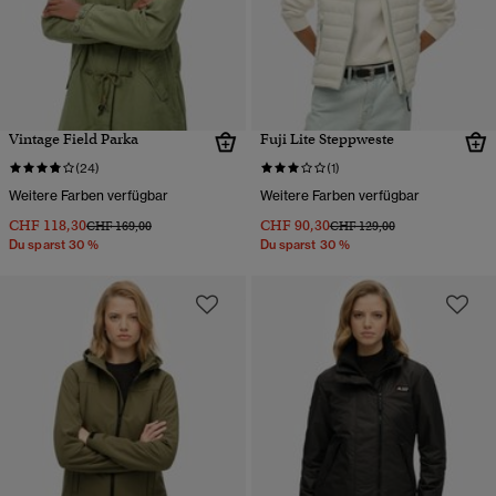
Vintage Field Parka
Fuji Lite Steppweste
(24)
(1)
Weitere Farben verfügbar
Weitere Farben verfügbar
CHF 118,30
CHF 90,30
Preis wurde reduziert von
bis
Preis wurde reduziert von
bis
CHF 169,00
CHF 129,00
Du sparst 30 %
Du sparst 30 %