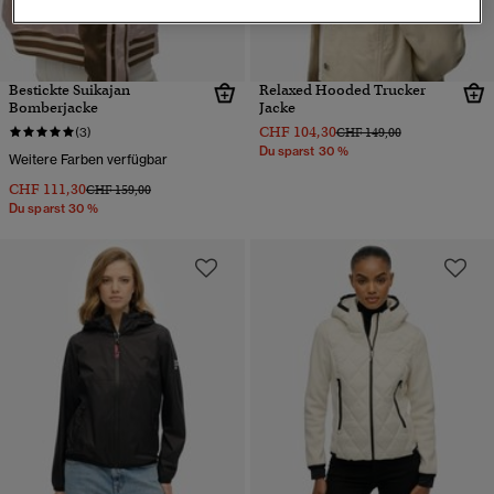
Bestickte Suikajan
Relaxed Hooded Trucker
Bomberjacke
Jacke
CHF 104,30
Preis wurde reduziert von
bis
(3)
CHF 149,00
Du sparst 30 %
Weitere Farben verfügbar
CHF 111,30
Preis wurde reduziert von
bis
CHF 159,00
Du sparst 30 %