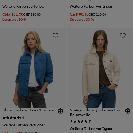
Weitere Farben verfügbar
Weitere Farben verfügbar
CHF 111,30
CHF 90,30
Preis wurde reduziert von
bis
Preis wurde reduziert von
bis
CHF 159,00
CHF 129,00
Du sparst 30 %
Du sparst 30 %
Chore Jacke mit vier Taschen
Vintage Chore Jacke aus Bio-
Baumwolle
(7)
(7)
Weitere Farben verfügbar
Weitere Farben verfügbar
Preis wurde reduziert von
bis