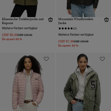
Klassische Trekkerjacke mit
Mountain Windbreaker
Kapuze
Jacke
Weitere Farben verfügbar
(2)
CHF 90,30
Weitere Farben verfügbar
Preis wurde reduziert von
bis
CHF 129,00
Du sparst 30 %
CHF 97,30
Preis wurde reduziert von
bis
CHF 139,00
Du sparst 30 %