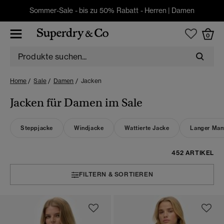
Sommer-Sale - bis zu 50% Rabatt -
Herren
|
Damen
0
Home
Sale
Damen
Jacken
Jacken für Damen im Sale
Steppjacke
Windjacke
Wattierte Jacke
Langer Man
452 ARTIKEL
FILTERN & SORTIEREN