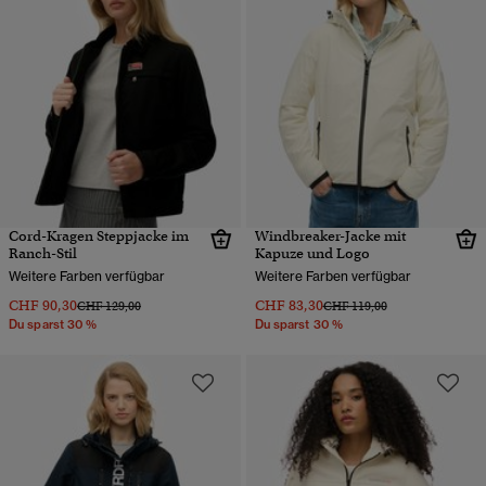
Cord-Kragen Steppjacke im
Windbreaker-Jacke mit
Ranch-Stil
Kapuze und Logo
Weitere Farben verfügbar
Weitere Farben verfügbar
CHF 90,30
CHF 83,30
Preis wurde reduziert von
bis
Preis wurde reduziert von
bis
CHF 129,00
CHF 119,00
Du sparst 30 %
Du sparst 30 %