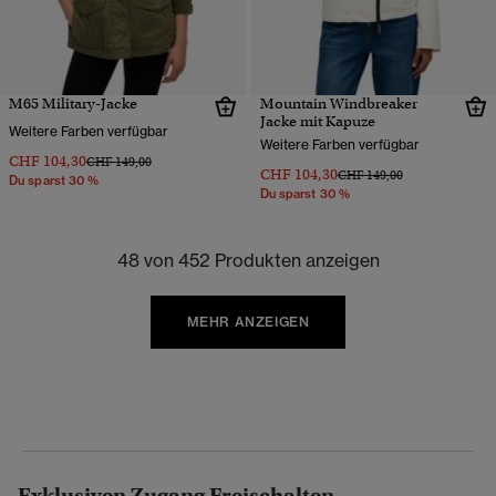
M65 Military-Jacke
Mountain Windbreaker
Jacke mit Kapuze
Weitere Farben verfügbar
Weitere Farben verfügbar
CHF 104,30
Preis wurde reduziert von
bis
CHF 149,00
CHF 104,30
Preis wurde reduziert von
bis
CHF 149,00
Du sparst 30 %
Du sparst 30 %
48 von 452 Produkten anzeigen
MEHR ANZEIGEN
Exklusiven Zugang Freischalten