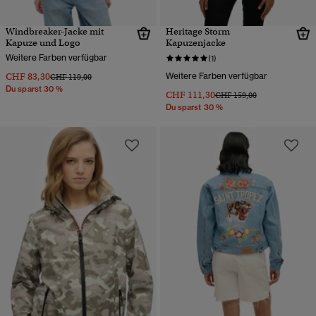
Windbreaker-Jacke mit
Heritage Storm
Kapuze und Logo
Kapuzenjacke
Weitere Farben verfügbar
(1)
CHF 83,30
Weitere Farben verfügbar
Preis wurde reduziert von
bis
CHF 119,00
Du sparst 30 %
CHF 111,30
Preis wurde reduziert von
bis
CHF 159,00
Du sparst 30 %