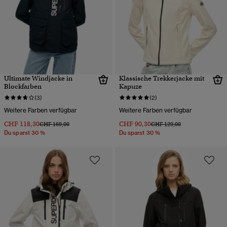
Ultimate Windjacke in
Klassische Trekkerjacke mit
Blockfarben
Kapuze
(3)
(2)
Weitere Farben verfügbar
Weitere Farben verfügbar
CHF 118,30
CHF 90,30
Preis wurde reduziert von
bis
Preis wurde reduziert von
bis
CHF 169,00
CHF 129,00
Du sparst 30 %
Du sparst 30 %