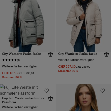
City Wattierte Parka-Jacke
City Wattierte Parka-Jacke
Weitere Farben verfügbar
(1)
Weitere Farben verfügbar
CHF 167,30
Preis wurde reduziert von
bis
CHF 239,00
Du sparst 30 %
CHF 167,30
Preis wurde reduziert von
bis
CHF 239,00
Du sparst 30 %
Fuji Lite Weste mit schmaler
Passform
Weitere Farben verfügbar