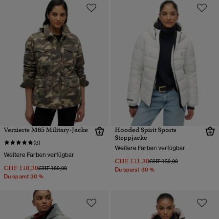
Verzierte M65 Military-Jacke
Hooded Spirit Sports
Steppjacke
(3)
Weitere Farben verfügbar
Weitere Farben verfügbar
CHF 111,30
Preis wurde reduziert von
bis
CHF 159,00
CHF 118,30
Preis wurde reduziert von
bis
CHF 169,00
Du sparst 30 %
Du sparst 30 %