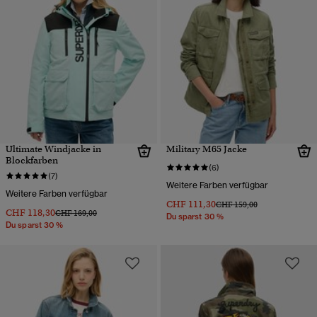
Ultimate Windjacke in
Military M65 Jacke
Blockfarben
(6)
(7)
Weitere Farben verfügbar
Weitere Farben verfügbar
CHF 111,30
Preis wurde reduziert von
bis
CHF 159,00
CHF 118,30
Preis wurde reduziert von
bis
CHF 169,00
Du sparst 30 %
Du sparst 30 %