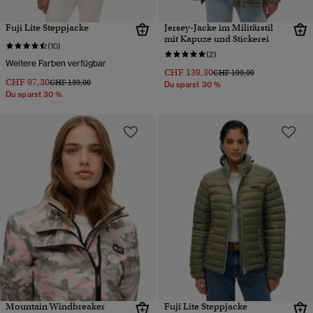
Fuji Lite Steppjacke
Jersey-Jacke im Militärstil
mit Kapuze und Stickerei
(10)
(2)
Weitere Farben verfügbar
CHF 139,30
Preis wurde reduziert von
bis
CHF 199,00
CHF 97,30
Preis wurde reduziert von
bis
CHF 139,00
Du sparst 30 %
Du sparst 30 %
Mountain Windbreaker
Fuji Lite Steppjacke