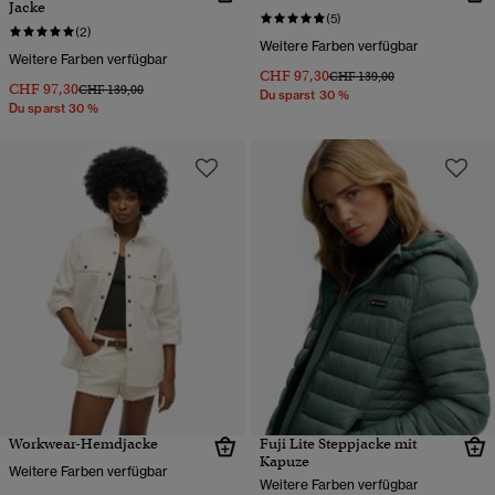
Jacke
(5)
(2)
Weitere Farben verfügbar
Weitere Farben verfügbar
CHF 97,30
Preis wurde reduziert von
bis
CHF 139,00
CHF 97,30
Preis wurde reduziert von
bis
CHF 139,00
Du sparst 30 %
Du sparst 30 %
Workwear-Hemdjacke
Fuji Lite Steppjacke mit
Kapuze
Weitere Farben verfügbar
Weitere Farben verfügbar