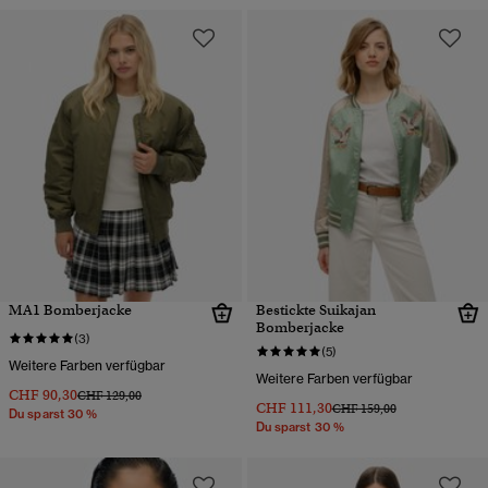
MA1 Bomberjacke
Bestickte Suikajan
Bomberjacke
(3)
(5)
Weitere Farben verfügbar
Weitere Farben verfügbar
CHF 90,30
Preis wurde reduziert von
bis
CHF 129,00
CHF 111,30
Preis wurde reduziert von
bis
CHF 159,00
Du sparst 30 %
Du sparst 30 %