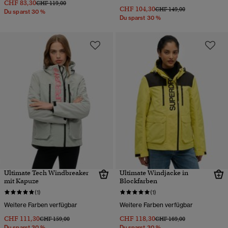
CHF 83,30
Preis wurde reduziert von
bis
CHF 119,00
CHF 104,30
Preis wurde reduziert von
bis
CHF 149,00
Du sparst 30 %
Du sparst 30 %
Ultimate Tech Windbreaker
Ultimate Windjacke in
mit Kapuze
Blockfarben
(1)
(1)
Weitere Farben verfügbar
Weitere Farben verfügbar
CHF 111,30
CHF 118,30
Preis wurde reduziert von
bis
Preis wurde reduziert von
bis
CHF 159,00
CHF 169,00
Du sparst 30 %
Du sparst 30 %