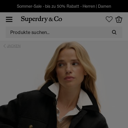
Sommer-Sale - bis zu 50% Rabatt -
Herren
|
Damen
0
JACKEN