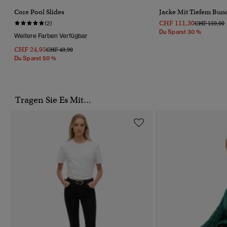
Core Pool Slides
Jacke Mit Tiefem Bun
CHF 111,30
Preis Wurde
B
(2)
CHF 159,00
Du Sparst 30 %
Weitere Farben Verfügbar
CHF 24,95
Preis Wurde Reduziert Von
Bis
CHF 49,90
Du Sparst 50 %
Tragen Sie Es Mit...