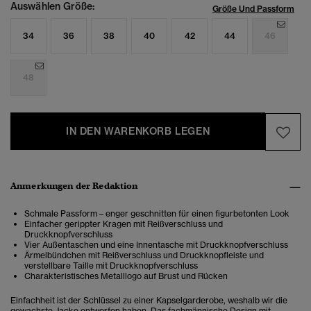
Auswählen Größe:
Größe Und Passform
34
36
38
40
42
44
46
48
IN DEN WARENKORB LEGEN
Anmerkungen der Redaktion
Schmale Passform – enger geschnitten für einen figurbetonten Look
Einfacher gerippter Kragen mit Reißverschluss und
Druckknopfverschluss
Vier Außentaschen und eine Innentasche mit Druckknopfverschluss
Ärmelbündchen mit Reißverschluss und Druckknopfleiste und
verstellbare Taille mit Druckknopfverschluss
Charakteristisches Metalllogo auf Brust und Rücken
Einfachheit ist der Schlüssel zu einer Kapselgarderobe, weshalb wir die
gewachste Jacke entworfen haben. Das fachmännische Design mit