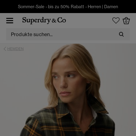
Sommer-Sale - bis zu 50% Rabatt -
Herren
|
Damen
0
HEMDEN