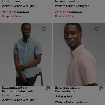
lockerer Passform
lockerer Passform
Weitere Farben verfügbar
Weitere Farben verfügbar
CHF 55,93
CHF 55,93
Preis wurde reduziert von
bis
Preis wurde reduziert von
bis
CHF 79,90
CHF 79,90
Du sparst 30 %
Du sparst 30 %
Kurzarmhemd aus
Essentials Oxford
Baumwoll-Leinen mit
Kurzarmhemd
lockerer Passform
(1)
Weitere Farben verfügbar
Weitere Farben verfügbar