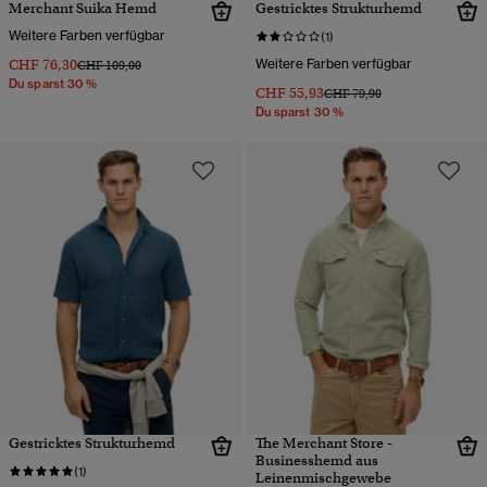
Merchant Suika Hemd
Gestricktes Strukturhemd
Weitere Farben verfügbar
(1)
CHF 76,30
Weitere Farben verfügbar
Preis wurde reduziert von
bis
CHF 109,00
Du sparst 30 %
CHF 55,93
Preis wurde reduziert von
bis
CHF 79,90
Du sparst 30 %
Gestricktes Strukturhemd
The Merchant Store -
Businesshemd aus
(1)
Leinenmischgewebe