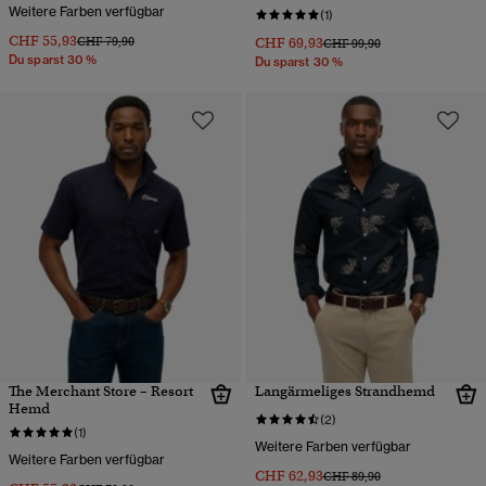
Weitere Farben verfügbar
(1)
CHF 55,93
Preis wurde reduziert von
bis
CHF 79,90
CHF 69,93
Preis wurde reduziert von
bis
CHF 99,90
Du sparst 30 %
Du sparst 30 %
The Merchant Store – Resort
Langärmeliges Strandhemd
Hemd
(2)
(1)
Weitere Farben verfügbar
Weitere Farben verfügbar
CHF 62,93
Preis wurde reduziert von
bis
CHF 89,90