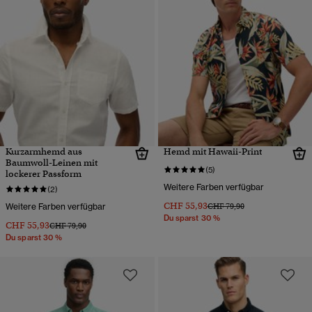
Kurzarmhemd aus
Hemd mit Hawaii-Print
Baumwoll-Leinen mit
(5)
lockerer Passform
Weitere Farben verfügbar
(2)
CHF 55,93
Preis wurde reduziert von
bis
Weitere Farben verfügbar
CHF 79,90
Du sparst 30 %
CHF 55,93
Preis wurde reduziert von
bis
CHF 79,90
Du sparst 30 %