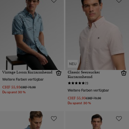
NEU
Vintage Loom Kurzarmhemd
Classic Seersucker
Kurzarmhemd
Weitere Farben verfügbar
(1)
CHF 55,93
Preis wurde reduziert von
bis
CHF 79,90
Weitere Farben verfügbar
Du sparst 30 %
CHF 55,93
Preis wurde reduziert von
bis
CHF 79,90
Du sparst 30 %