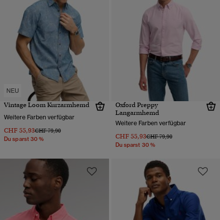
NEU
Vintage Loom Kurzarmhemd
Oxford Preppy
Langarmhemd
Weitere Farben verfügbar
Weitere Farben verfügbar
CHF 55,93
Preis wurde reduziert von
bis
CHF 79,90
CHF 55,93
Preis wurde reduziert von
bis
CHF 79,90
Du sparst 30 %
Du sparst 30 %