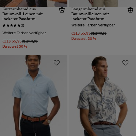
Kurzarmhemd aus
Langarmhemd aus
Baumwoll-Leinen mit
Baumwollleinen mit
lockerer Passform
lockerer Passform
Weitere Farben verfügbar
(1)
Weitere Farben verfügbar
CHF 55,93
Preis wurde reduziert von
bis
CHF 79,90
Du sparst 30 %
CHF 55,93
Preis wurde reduziert von
bis
CHF 79,90
Du sparst 30 %