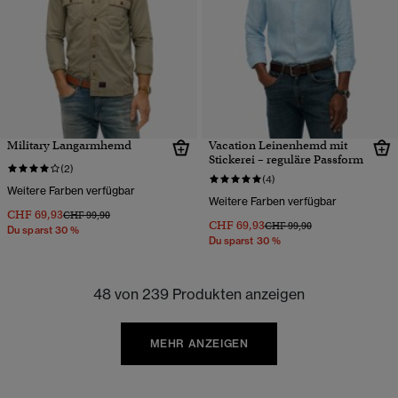
Military Langarmhemd
Vacation Leinenhemd mit
Stickerei – reguläre Passform
(2)
(4)
Weitere Farben verfügbar
Weitere Farben verfügbar
CHF 69,93
Preis wurde reduziert von
bis
CHF 99,90
CHF 69,93
Preis wurde reduziert von
bis
CHF 99,90
Du sparst 30 %
Du sparst 30 %
48 von 239 Produkten anzeigen
MEHR ANZEIGEN