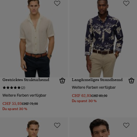
Gestricktes Strukturhemd
Langärmeliges Strandhemd
Weitere Farben verfügbar
(2)
Weitere Farben verfügbar
CHF 62,93
Preis wurde reduziert von
bis
CHF 89,90
Du sparst 30 %
CHF 55,93
Preis wurde reduziert von
bis
CHF 79,90
Du sparst 30 %