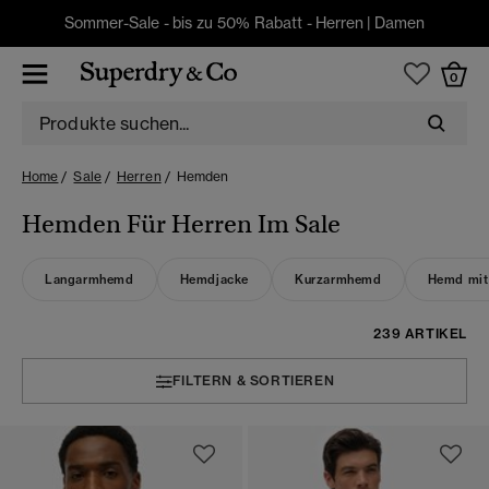
Sommer-Sale - bis zu 50% Rabatt -
Herren
|
Damen
0
Home
Sale
Herren
Hemden
Hemden Für Herren Im Sale
Langarmhemd
Hemdjacke
Kurzarmhemd
Hemd mit 
239 ARTIKEL
FILTERN & SORTIEREN