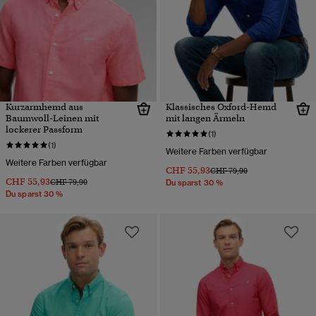
Kurzarmhemd aus
Klassisches Oxford-Hemd
Baumwoll-Leinen mit
mit langen Ärmeln
lockerer Passform
(1)
(1)
Weitere Farben verfügbar
Weitere Farben verfügbar
CHF 55,93
Preis wurde reduziert von
bis
CHF 79,90
CHF 55,93
Preis wurde reduziert von
bis
CHF 79,90
Du sparst 30 %
Du sparst 30 %