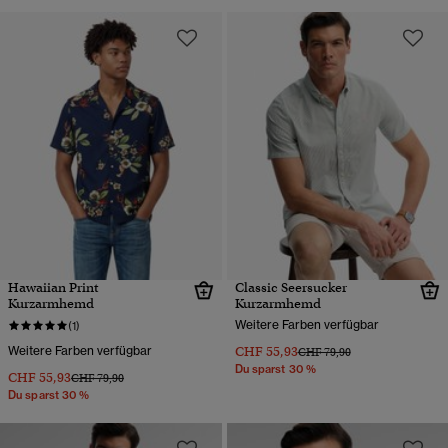
Hawaiian Print
Classic Seersucker
Kurzarmhemd
Kurzarmhemd
Weitere Farben verfügbar
(1)
Weitere Farben verfügbar
CHF 55,93
Preis wurde reduziert von
bis
CHF 79,90
Du sparst 30 %
CHF 55,93
Preis wurde reduziert von
bis
CHF 79,90
Du sparst 30 %