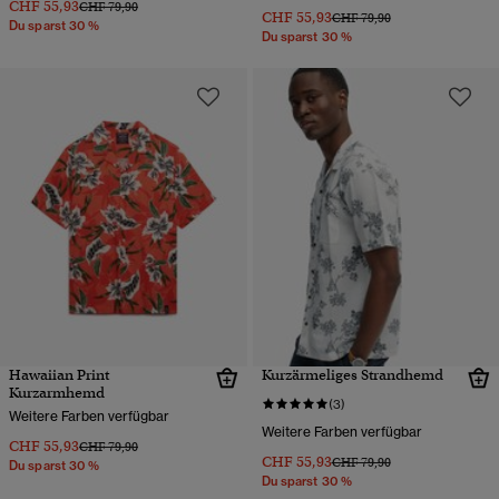
CHF 55,93
Preis wurde reduziert von
bis
CHF 79,90
CHF 55,93
Preis wurde reduziert von
bis
CHF 79,90
Du sparst 30 %
Du sparst 30 %
Hawaiian Print
Kurzärmeliges Strandhemd
Kurzarmhemd
(3)
Weitere Farben verfügbar
Weitere Farben verfügbar
CHF 55,93
Preis wurde reduziert von
bis
CHF 79,90
CHF 55,93
Preis wurde reduziert von
bis
CHF 79,90
Du sparst 30 %
Du sparst 30 %