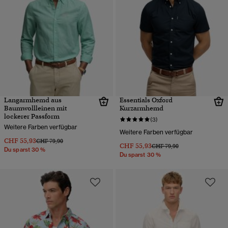
Langarmhemd aus
Essentials Oxford
Baumwollleinen mit
Kurzarmhemd
lockerer Passform
(3)
Weitere Farben verfügbar
Weitere Farben verfügbar
CHF 55,93
Preis wurde reduziert von
bis
CHF 79,90
CHF 55,93
Preis wurde reduziert von
bis
CHF 79,90
Du sparst 30 %
Du sparst 30 %