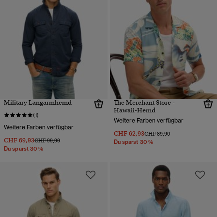
Military Langarmhemd
The Merchant Store -
Hawaii-Hemd
(1)
Weitere Farben verfügbar
Weitere Farben verfügbar
CHF 62,93
Preis wurde reduziert von
bis
CHF 89,90
CHF 69,93
Preis wurde reduziert von
bis
CHF 99,90
Du sparst 30 %
Du sparst 30 %