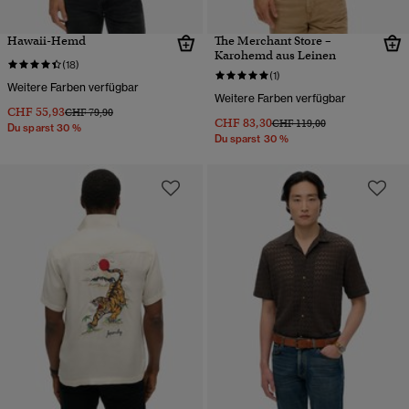
Hawaii-Hemd
The Merchant Store –
Karohemd aus Leinen
(18)
(1)
Weitere Farben verfügbar
Weitere Farben verfügbar
CHF 55,93
Preis wurde reduziert von
bis
CHF 79,90
CHF 83,30
Preis wurde reduziert von
bis
CHF 119,00
Du sparst 30 %
Du sparst 30 %