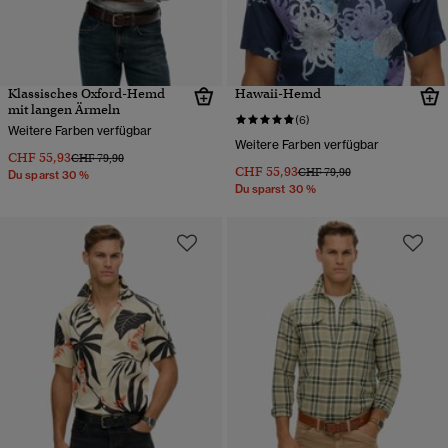
Klassisches Oxford-Hemd
Hawaii-Hemd
mit langen Ärmeln
(6)
Weitere Farben verfügbar
Weitere Farben verfügbar
CHF 55,93
Preis wurde reduziert von
bis
CHF 79,90
CHF 55,93
Preis wurde reduziert von
bis
CHF 79,90
Du sparst 30 %
Du sparst 30 %