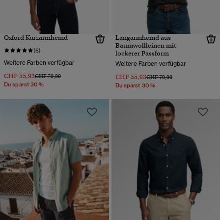
Oxford Kurzarmhemd
Langarmhemd aus
Baumwollleinen mit
(6)
lockerer Passform
Weitere Farben verfügbar
Weitere Farben verfügbar
CHF 55,93
Preis wurde reduziert von
bis
CHF 79,90
CHF 55,93
Preis wurde reduziert von
bis
CHF 79,90
Du sparst 30 %
Du sparst 30 %