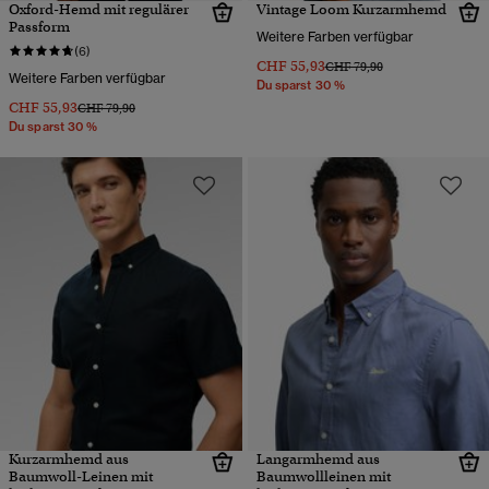
Oxford-Hemd mit regulärer
Vintage Loom Kurzarmhemd
Passform
Weitere Farben verfügbar
(6)
CHF 55,93
Preis wurde reduziert von
bis
CHF 79,90
Weitere Farben verfügbar
Du sparst 30 %
CHF 55,93
Preis wurde reduziert von
bis
CHF 79,90
Du sparst 30 %
Kurzarmhemd aus
Langarmhemd aus
Baumwoll-Leinen mit
Baumwollleinen mit