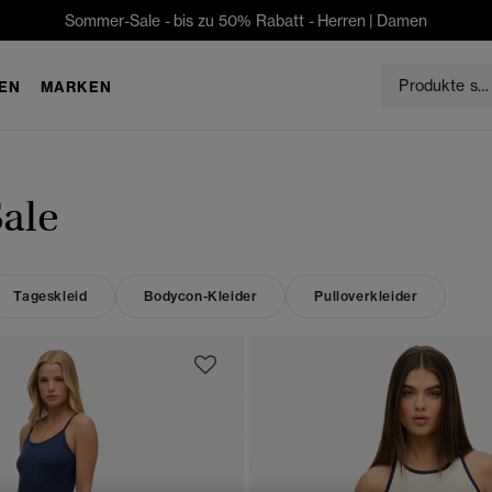
Sommer-Sale - bis zu 50% Rabatt -
Herren
|
Damen
EN
MARKEN
ale
Tageskleid
Bodycon-Kleider
Pulloverkleider