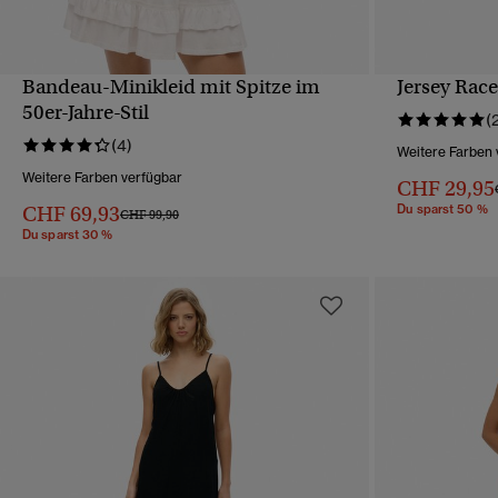
Bandeau-Minikleid mit Spitze im
Jersey Race
SCHNELLANSICHT
50er-Jahre-Stil
(
(4)
Weitere Farben 
Weitere Farben verfügbar
CHF 29,95
CHF 69,93
Du sparst 50 %
Preis wurde reduziert von
bis
CHF 99,90
Du sparst 30 %