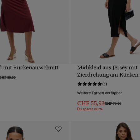
id mit Rückenausschnitt
Midikleid aus Jersey mit
SCHNELLANSICHT
SCHNELLANSICH
Zierdrehung am Rücken
Preis wurde reduziert von
bis
CHF 89,90
(1)
Weitere Farben verfügbar
CHF 55,93
Preis wurde reduziert 
bis
CHF 79,90
Du sparst 30 %