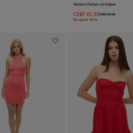
Weitere Farben verfügbar
CHF 41,93
Preis wurde reduziert 
bis
CHF 59,90
Du sparst 30 %