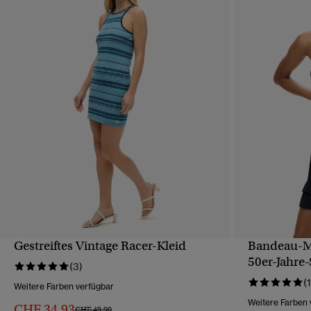
Gestreiftes Vintage Racer-Kleid
Bandeau-Mi
SCHNELLANSICHT
50er-Jahre-
(3)
(1
Weitere Farben verfügbar
Weitere Farben 
CHF 34,93
Preis wurde reduziert von
bis
CHF 49,90