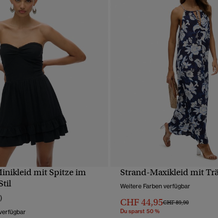
nikleid mit Spitze im
Strand-Maxikleid mit Tr
SCHNELLANSICHT
SCHNELLANSICH
Stil
Weitere Farben verfügbar
)
CHF 44,95
Preis wurde reduziert 
bis
CHF 89,90
Du sparst 50 %
verfügbar