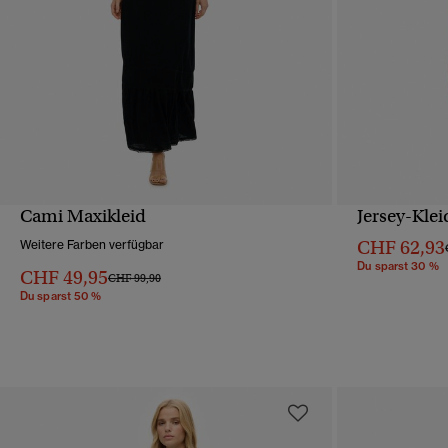
Cami Maxikleid
Jersey-Kle
SCHNELLANSICHT
CHF 62,93
Weitere Farben verfügbar
Du sparst 30 %
CHF 49,95
Preis wurde reduziert von
bis
CHF 99,90
Du sparst 50 %