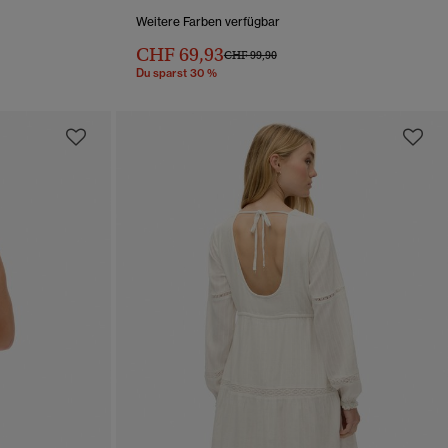
Weitere Farben verfügbar
von
CHF 69,93
Preis wurde reduziert von
bis
CHF 99,90
Du sparst 30 %