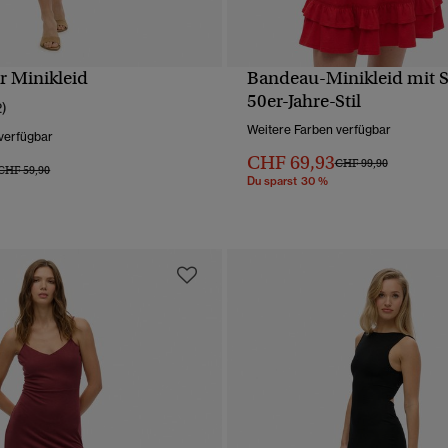
r Minikleid
Bandeau-Minikleid mit S
SCHNELLANSICHT
SCHNELLANSICH
50er-Jahre-Stil
2)
Weitere Farben verfügbar
verfügbar
CHF 69,93
Preis wurde reduziert 
bis
CHF 99,90
Preis wurde reduziert von
bis
CHF 59,90
Du sparst 30 %