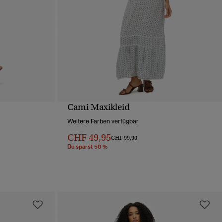
Cami Maxikleid
T
SCHNELLANSICHT
Weitere Farben verfügbar
CHF 49,95
Preis wurde reduziert von
bis
CHF 99,90
Du sparst 50 %
von