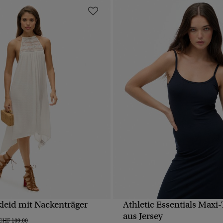
kleid mit Nackenträger
Athletic Essentials Maxi-
SCHNELLANSICHT
SCHNELLANSICH
aus Jersey
Preis wurde reduziert von
bis
CHF 109,00