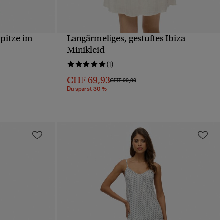
pitze im
Langärmeliges, gestuftes Ibiza
T
SCHNELLANSICHT
Minikleid
(1)
CHF 69,93
von
Preis wurde reduziert von
bis
CHF 99,90
Du sparst 30 %