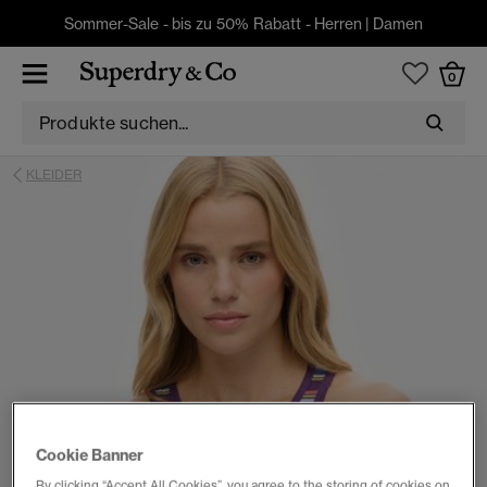
Sommer-Sale - bis zu 50% Rabatt -
Herren
|
Damen
0
KLEIDER
Cookie Banner
By clicking “Accept All Cookies”, you agree to the storing of cookies on