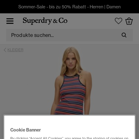
Sommer-Sale - bis zu 50% Rabatt -
Herren
|
Damen
0
KLEIDER
Cookie Banner
By clicking “Accept All Cookies”, you agree to the storing of cookies on