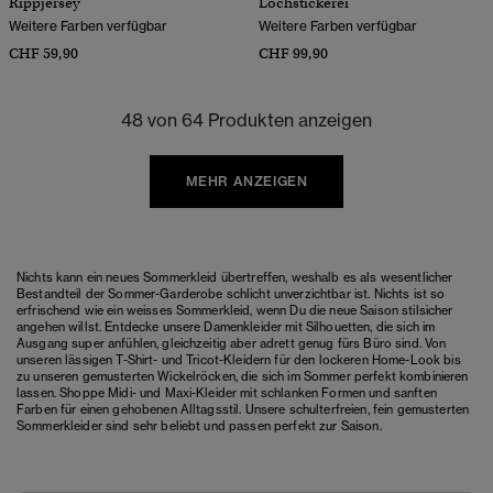
Rippjersey
Lochstickerei
Weitere Farben verfügbar
Weitere Farben verfügbar
CHF 59,90
CHF 99,90
48 von 64 Produkten anzeigen
MEHR ANZEIGEN
Nichts kann ein neues Sommerkleid übertreffen, weshalb es als wesentlicher
Bestandteil der Sommer-Garderobe schlicht unverzichtbar ist. Nichts ist so
erfrischend wie ein weisses Sommerkleid, wenn Du die neue Saison stilsicher
angehen willst. Entdecke unsere Damenkleider mit Silhouetten, die sich im
Ausgang super anfühlen, gleichzeitig aber adrett genug fürs Büro sind. Von
unseren lässigen T-Shirt- und Tricot-Kleidern für den lockeren Home-Look bis
zu unseren gemusterten Wickelröcken, die sich im Sommer perfekt kombinieren
lassen. Shoppe Midi- und Maxi-Kleider mit schlanken Formen und sanften
Farben für einen gehobenen Alltagsstil. Unsere schulterfreien, fein gemusterten
Sommerkleider sind sehr beliebt und passen perfekt zur Saison.