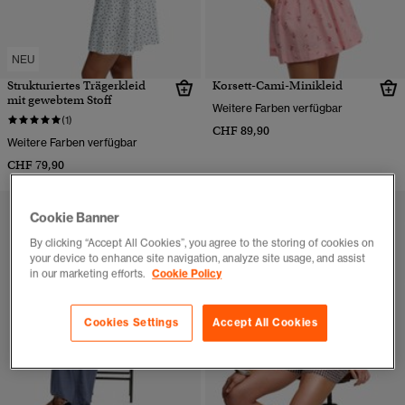
NEU
Strukturiertes Trägerkleid
Korsett-Cami-Minikleid
mit gewebtem Stoff
Weitere Farben verfügbar
(1)
CHF 89,90
Weitere Farben verfügbar
CHF 79,90
Cookie Banner
By clicking “Accept All Cookies”, you agree to the storing of cookies on
your device to enhance site navigation, analyze site usage, and assist
in our marketing efforts.
Cookie Policy
Cookies Settings
Accept All Cookies