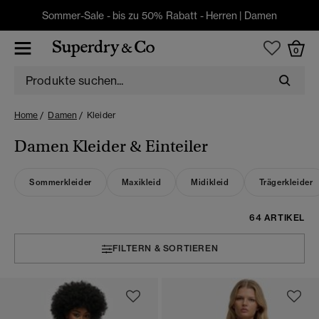
Sommer-Sale - bis zu 50% Rabatt -
Herren
|
Damen
0
Home
Damen
Kleider
Damen Kleider & Einteiler
Sommerkleider
Maxikleid
Midikleid
Trägerkleider
64 ARTIKEL
FILTERN & SORTIEREN