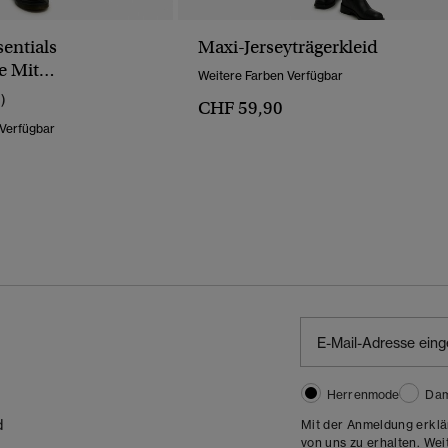
sentials
Maxi-Jerseyträgerkleid
e Mit
Weitere Farben Verfügbar
bund
1)
CHF 59,90
 Verfügbar
Herrenmode
Da
d
Mit der Anmeldung erklä
von uns zu erhalten. Wei