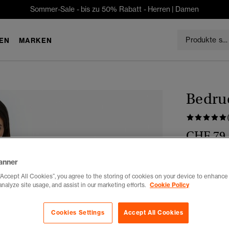
Sommer-Sale - bis zu 50% Rabatt -
Herren
|
Damen
EN
MARKEN
Bedruc
CHF 79
Farbe:
borde
anner
“Accept All Cookies”, you agree to the storing of cookies on your device to enhance 
analyze site usage, and assist in our marketing efforts.
Cookie Policy
Auswählen G
Cookies Settings
Accept All Cookies