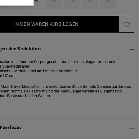
6
38
40
42
44
46
48
IN DEN WARENKORB LEGEN
en der Redaktion
ssform – näher am Körper geschnitten für einen eleganteren Look
e Spaghettiträger
tisches Metall-Label am hinteren Ausschnitt
: 117 cm
Maxi-Trägerkleid ist ein unverzichtbares Stück für jede Sommergarderobe.
ininen, schmalen Passform und der Maxi-Länge vereint es Eleganz und
– das Beste aus beiden Welten.
 Passform