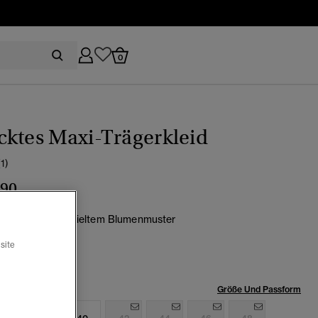
0
ktes Maxi-Trägerkleid
(1)
,90
auxrot mit verspieltem Blumenmuster
Ausgewählt
site
röße:
Größe Und Passform