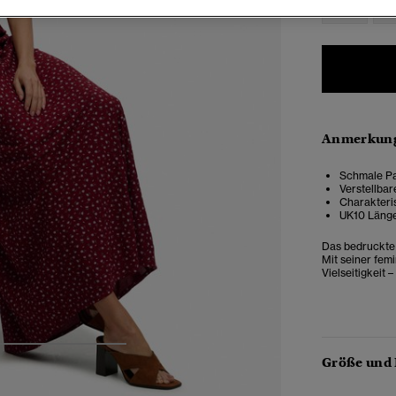
34
3
Anmerkung
Schmale Pa
Verstellbar
Charakteris
UK10 Länge
Das bedruckte 
Mit seiner fem
Vielseitigkeit 
4
5
6
7
Größe und