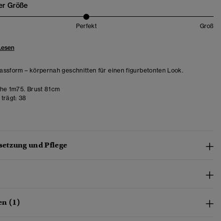
er Größe
Perfekt
Groß
Lesen
ssform – körpernah geschnitten für einen figurbetonten Look.
e 1m75. Brust 81cm
trägt:
38
etzung und Pflege
n (1)