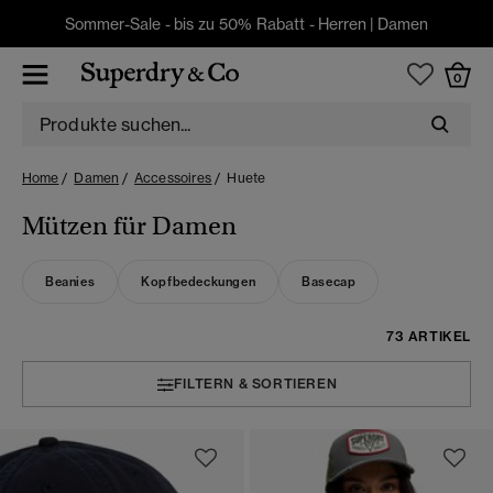
Sommer-Sale - bis zu 50% Rabatt -
Herren
|
Damen
0
Home
Damen
Accessoires
Huete
Mützen für Damen
Beanies
Kopfbedeckungen
Basecap
73 ARTIKEL
FILTERN & SORTIEREN