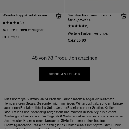
Weiche Rippstrick-Beanie
Surplus Beaniemütze aus
Strickgewebe
(2)
(1)
Weitere Farben verfügbar
Weitere Farben verfügbar
CHF 29,90
CHF 29,90
48 von 73 Produkten anzeigen
MEHR ANZEIGEN
Mit Superdrys Auswahl an Mützen für Damen machen sogar die kältesten
Temperaturen Spass. Sie runden nicht nur jedes Winteroutfit ab, sondern bringen
auch noch Funktionalität ins Spiel. Unsere Beanies aus der Studios-Kollektion
sind luxuriös und nachhaltig hergestellt und machen deinen Style in diesem
Winter ganz besonders. Die Original- & Vintage-Kollektion bietet mit klassischen
Zopfmuster-Beanies einen ikonischen Style für deine locker-lässige
Freizeitgarderobe. Passend dazu gibt es Damenschals mit Zopfmuster. Runde