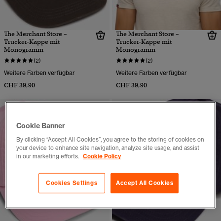
The Merchant Store –
The Merchant Store –
Trucker-Kappe mit
Trucker-Kappe mit
Monogramm
Monogramm
(2)
(2)
Weitere Farben verfügbar
Weitere Farben verfügbar
CHF 39,90
CHF 39,90
Cookie Banner
By clicking “Accept All Cookies”, you agree to the storing of cookies on
your device to enhance site navigation, analyze site usage, and assist
in our marketing efforts.
Cookie Policy
Cookies Settings
Accept All Cookies