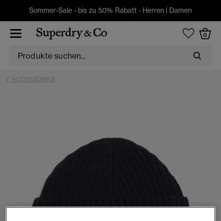
Sommer-Sale - bis zu 50% Rabatt -
Herren
|
Damen
0
ACCESSOIRES