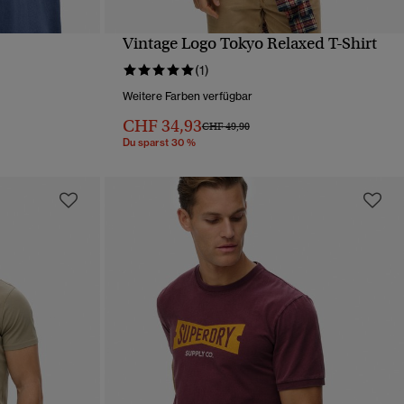
Vintage Logo Tokyo Relaxed T-Shirt
T
SCHNELLANSICHT
(1)
Weitere Farben verfügbar
von
CHF 34,93
Preis wurde reduziert von
bis
CHF 49,90
Du sparst 30 %