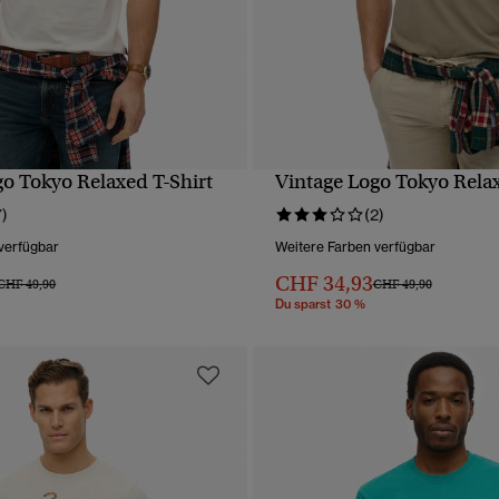
go Tokyo Relaxed T-Shirt
Vintage Logo Tokyo Relax
SCHNELLANSICHT
SCHNELLANSICH
7)
(2)
verfügbar
Weitere Farben verfügbar
CHF 34,93
Preis wurde reduziert von
bis
Preis wurde reduziert 
bis
CHF 49,90
CHF 49,90
Du sparst 30 %