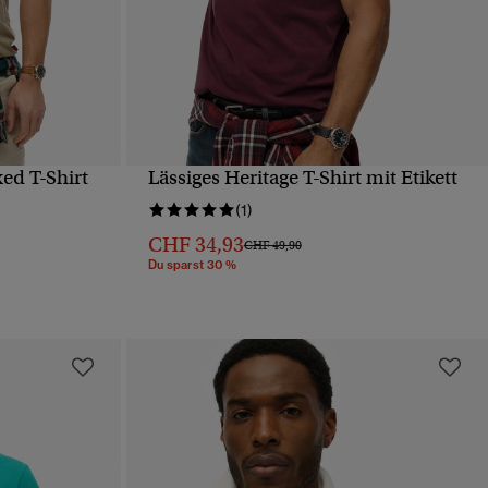
ed T-Shirt
Lässiges Heritage T-Shirt mit Etikett
T
SCHNELLANSICHT
(1)
CHF 34,93
Preis wurde reduziert von
bis
CHF 49,90
Du sparst 30 %
von