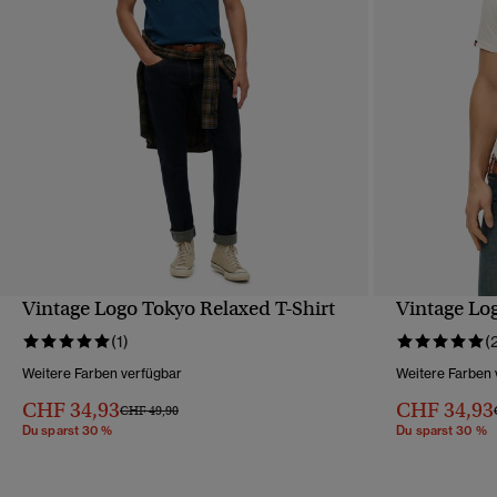
Vintage Logo Tokyo Relaxed T-Shirt
Vintage Lo
SCHNELLANSICHT
(1)
(
Weitere Farben verfügbar
Weitere Farben 
CHF 34,93
CHF 34,93
Preis wurde reduziert von
bis
CHF 49,90
Du sparst 30 %
Du sparst 30 %