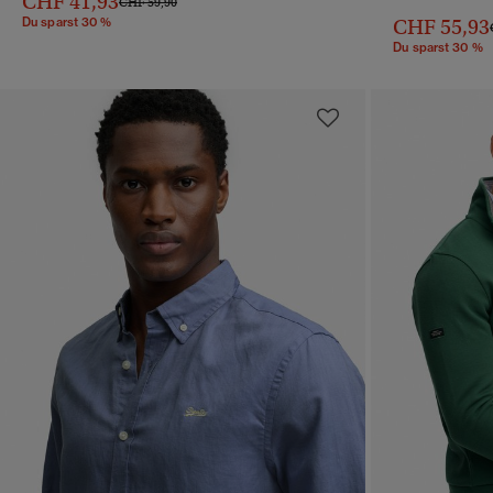
CHF 41,93
Preis wurde reduziert von
bis
CHF 59,90
Du sparst 30 %
CHF 55,93
Du sparst 30 %