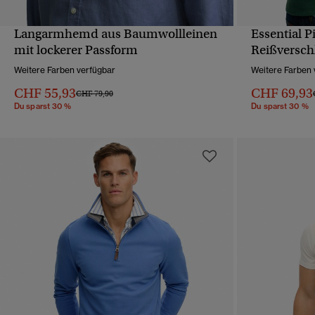
Langarmhemd aus Baumwollleinen
Essential P
SCHNELLANSICHT
mit lockerer Passform
Reißversch
Weitere Farben verfügbar
Weitere Farben 
CHF 55,93
CHF 69,93
Preis wurde reduziert von
bis
CHF 79,90
Du sparst 30 %
Du sparst 30 %