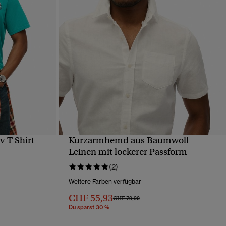
v-T-Shirt
Kurzarmhemd aus Baumwoll-
T
SCHNELLANSICHT
Leinen mit lockerer Passform
(2)
von
Weitere Farben verfügbar
CHF 55,93
Preis wurde reduziert von
bis
CHF 79,90
Du sparst 30 %