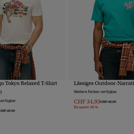
go Tokyo Relaxed T-Shirt
Lässiges Outdoor-Narrati
SCHNELLANSICHT
SCHNELLANSICH
2)
Weitere Farben verfügbar
CHF 34,93
verfügbar
Preis wurde reduziert 
bis
CHF 49,90
Du sparst 30 %
Preis wurde reduziert von
bis
CHF 49,90