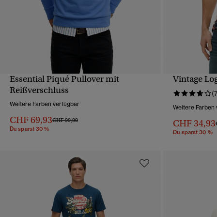
Essential Piqué Pullover mit
Vintage Lo
SCHNELLANSICHT
Reißverschluss
(
Weitere Farben verfügbar
Weitere Farben 
CHF 69,93
Preis wurde reduziert von
bis
CHF 99,90
CHF 34,93
Du sparst 30 %
Du sparst 30 %