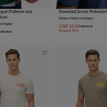
iqué Pullover mit
Essential Jersey Poloshirt
SCHNELLANSICHT
SCHNELLANSICH
luss
Weitere Farben verfügbar
verfügbar
CHF 41,93
Preis wurde reduziert 
bis
CHF 59,90
Du sparst 30 %
Preis wurde reduziert von
bis
CHF 99,90