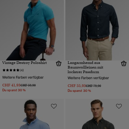
Vintage Destroy Poloshirt
Langarmhemd aus
Baumwollleinen mit
(4)
lockerer Passform
Weitere Farben verfügbar
Weitere Farben verfügbar
CHF 41,93
Preis wurde reduziert von
bis
CHF 59,90
CHF 55,93
Preis wurde reduziert von
bis
CHF 79,90
Du sparst 30 %
Du sparst 30 %