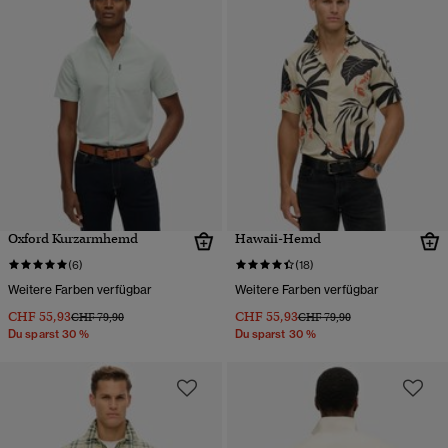
Oxford Kurzarmhemd
Hawaii-Hemd
(6)
(18)
Weitere Farben verfügbar
Weitere Farben verfügbar
CHF 55,93
CHF 55,93
Preis wurde reduziert von
bis
Preis wurde reduziert von
bis
CHF 79,90
CHF 79,90
Du sparst 30 %
Du sparst 30 %