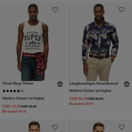
Work Shop Weste
Langärmeliges Strandhemd
Weitere Farben verfügbar
(1)
Weitere Farben verfügbar
CHF 62,93
Preis wurde reduziert von
bis
CHF 89,90
Du sparst 30 %
CHF 19,95
Preis wurde reduziert von
bis
CHF 39,90
Du sparst 50 %