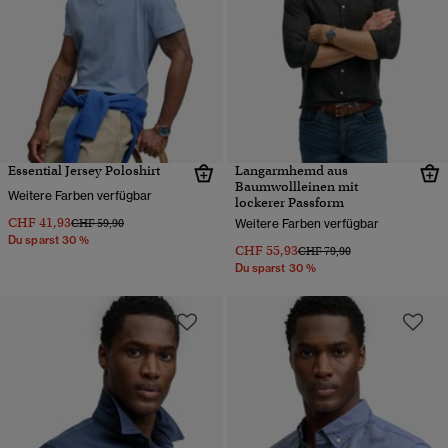
Essential Jersey Poloshirt
Langarmhemd aus
Baumwollleinen mit
Weitere Farben verfügbar
lockerer Passform
CHF 41,93
Preis wurde reduziert von
bis
CHF 59,90
Weitere Farben verfügbar
Du sparst 30 %
CHF 55,93
Preis wurde reduziert von
bis
CHF 79,90
Du sparst 30 %