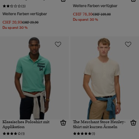
Weitere Farben verfügbar
(3)
Weitere Farben verfügbar
CHF 76,30
Preis wurde reduziert von
bis
CHF 109,00
Du sparst 30 %
CHF 20,93
Preis wurde reduziert von
bis
CHF 29,90
Du sparst 30 %
Klassisches Poloshirt mit
The Merchant Store Henley-
Applikation
Shirt mit kurzen Ärmeln
(1)
(1)