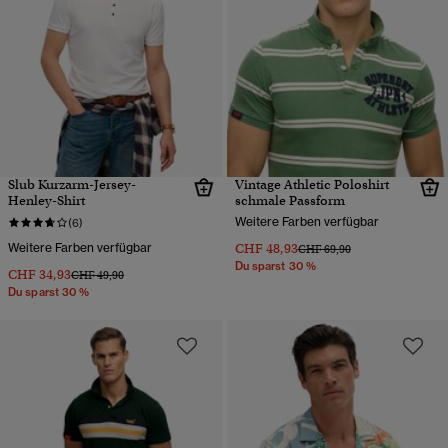
Slub Kurzarm-Jersey-
Vintage Athletic Poloshirt
Henley-Shirt
schmale Passform
Weitere Farben verfügbar
(6)
Weitere Farben verfügbar
CHF 48,93
Preis wurde reduziert von
bis
CHF 69,90
Du sparst 30 %
CHF 34,93
Preis wurde reduziert von
bis
CHF 49,90
Du sparst 30 %