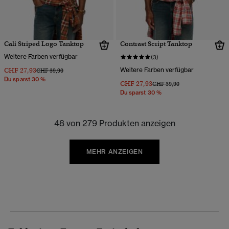
Cali Striped Logo Tanktop
Contrast Script Tanktop
Weitere Farben verfügbar
(3)
CHF 27,93
Weitere Farben verfügbar
Preis wurde reduziert von
bis
CHF 39,90
Du sparst 30 %
CHF 27,93
Preis wurde reduziert von
bis
CHF 39,90
Du sparst 30 %
48 von 279 Produkten anzeigen
MEHR ANZEIGEN