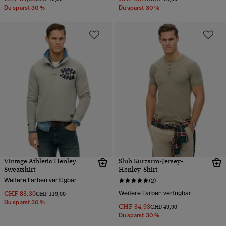
Du sparst 30 %
Du sparst 30 %
Vintage Athletic Henley
Slub Kurzarm-Jersey-
Sweatshirt
Henley-Shirt
Weitere Farben verfügbar
(2)
CHF 83,30
Weitere Farben verfügbar
Preis wurde reduziert von
bis
CHF 119,00
Du sparst 30 %
CHF 34,93
Preis wurde reduziert von
bis
CHF 49,90
Du sparst 30 %