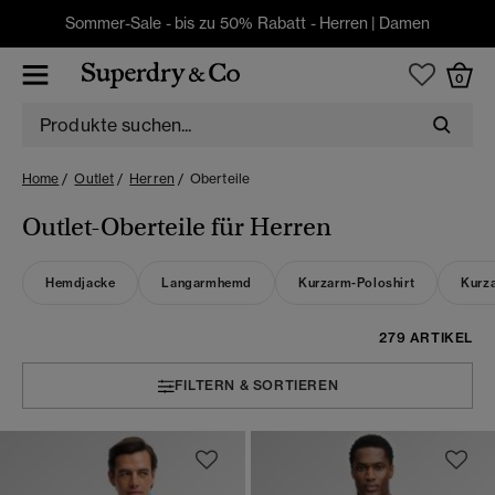
Sommer-Sale - bis zu 50% Rabatt -
Herren
|
Damen
0
Home
Outlet
Herren
Oberteile
Outlet-Oberteile für Herren
Hemdjacke
Langarmhemd
Kurzarm-Poloshirt
Kurz
279 ARTIKEL
FILTERN & SORTIEREN