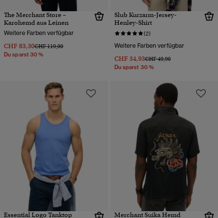
The Merchant Store –
Slub Kurzarm-Jersey-
Karohemd aus Leinen
Henley-Shirt
Weitere Farben verfügbar
(2)
CHF 83,30
Weitere Farben verfügbar
Preis wurde reduziert von
bis
CHF 119,00
Du sparst 30 %
CHF 34,93
Preis wurde reduziert von
bis
CHF 49,90
Du sparst 30 %
Essential Logo Tanktop
Merchant Suika Hemd