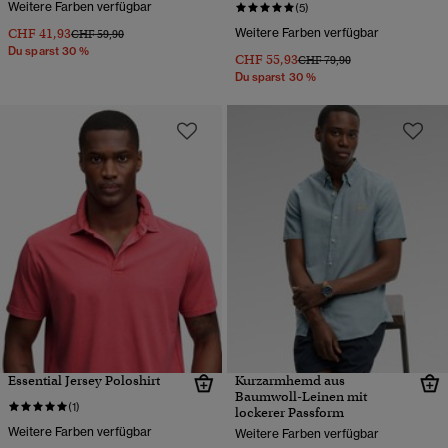
Weitere Farben verfügbar
(5)
CHF 41,93
Weitere Farben verfügbar
Preis wurde reduziert von
bis
CHF 59,90
Du sparst 30 %
CHF 55,93
Preis wurde reduziert von
bis
CHF 79,90
Du sparst 30 %
Essential Jersey Poloshirt
Kurzarmhemd aus
Baumwoll-Leinen mit
(1)
lockerer Passform
Weitere Farben verfügbar
Weitere Farben verfügbar