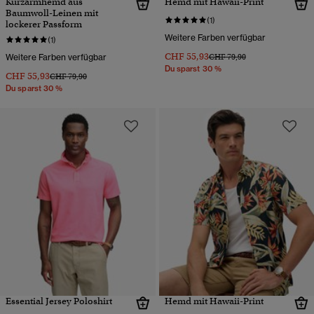
Kurzarmhemd aus
Hemd mit Hawaii-Print
Baumwoll-Leinen mit
(1)
lockerer Passform
Weitere Farben verfügbar
(1)
CHF 55,93
Preis wurde reduziert von
bis
Weitere Farben verfügbar
CHF 79,90
Du sparst 30 %
CHF 55,93
Preis wurde reduziert von
bis
CHF 79,90
Du sparst 30 %
Essential Jersey Poloshirt
Hemd mit Hawaii-Print