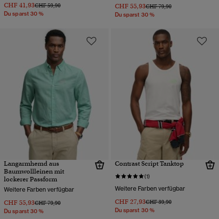
CHF 41,93
Preis wurde reduziert von
bis
CHF 59,90
CHF 55,93
Preis wurde reduziert von
bis
CHF 79,90
Du sparst 30 %
Du sparst 30 %
Langarmhemd aus
Contrast Script Tanktop
Baumwollleinen mit
(1)
lockerer Passform
Weitere Farben verfügbar
Weitere Farben verfügbar
CHF 27,93
Preis wurde reduziert von
bis
CHF 55,93
CHF 39,90
Preis wurde reduziert von
bis
CHF 79,90
Du sparst 30 %
Du sparst 30 %