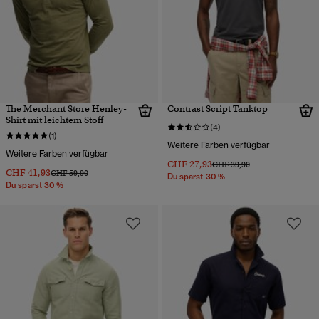
The Merchant Store Henley-
Contrast Script Tanktop
Shirt mit leichtem Stoff
(4)
(1)
Weitere Farben verfügbar
Weitere Farben verfügbar
CHF 27,93
Preis wurde reduziert von
bis
CHF 39,90
CHF 41,93
Preis wurde reduziert von
bis
CHF 59,90
Du sparst 30 %
Du sparst 30 %