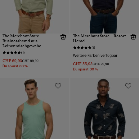
The Merchant Store -
The Merchant Store – Resort
Businesshemd aus
Hemd
Leinenmischgewebe
(1)
(1)
Weitere Farben verfügbar
CHF 69,93
Preis wurde reduziert von
bis
CHF 99,90
CHF 55,93
Preis wurde reduziert von
bis
CHF 79,90
Du sparst 30 %
Du sparst 30 %