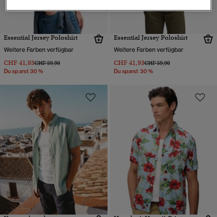
Essential Jersey Poloshirt
Essential Jersey Poloshirt
Weitere Farben verfügbar
Weitere Farben verfügbar
CHF 41,93
CHF 41,93
Preis wurde reduziert von
bis
Preis wurde reduziert von
bis
CHF 59,90
CHF 59,90
Du sparst 30 %
Du sparst 30 %