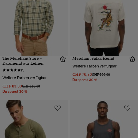
The Merchant Store –
Merchant Suika Hemd
Karohemd aus Leinen
Weitere Farben verfügbar
(1)
CHF 76,30
Preis wurde reduziert von
bis
CHF 109,00
Weitere Farben verfügbar
Du sparst 30 %
CHF 83,30
Preis wurde reduziert von
bis
CHF 119,00
Du sparst 30 %