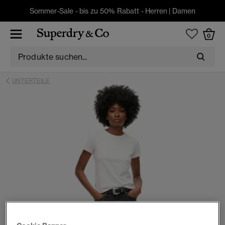
Sommer-Sale - bis zu 50% Rabatt -
Herren
|
Damen
0
UNTERTEILE