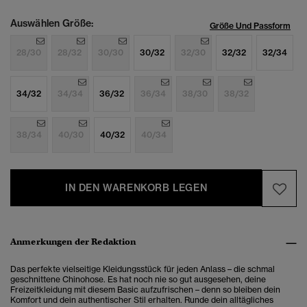
Auswählen Größe:
Größe Und Passform
28/30
28/32
30/30
30/32
32/30
32/32
32/34
34/32
34/34
36/32
36/34
38/30
38/32
38/34
40/30
40/32
40/34
IN DEN WARENKORB LEGEN
Anmerkungen der Redaktion
Das perfekte vielseitige Kleidungsstück für jeden Anlass – die schmal
geschnittene Chinohose. Es hat noch nie so gut ausgesehen, deine
Freizeitkleidung mit diesem Basic aufzufrischen – denn so bleiben dein
Komfort und dein authentischer Stil erhalten. Runde dein alltägliches