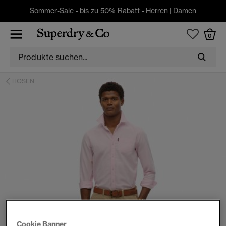
Sommer-Sale - bis zu 50% Rabatt -
Herren
|
Damen
0
HOSEN
Cookie Banner