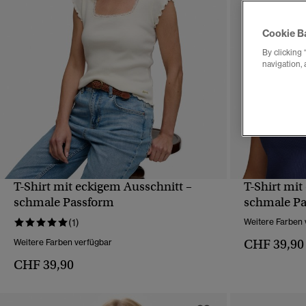
Cookie B
By clicking 
navigation, 
T-Shirt mit eckigem Ausschnitt –
T-Shirt mit
SCHNELLANSICHT
schmale Passform
schmale P
(1)
Weitere Farben 
CHF 39,90
Weitere Farben verfügbar
CHF 39,90