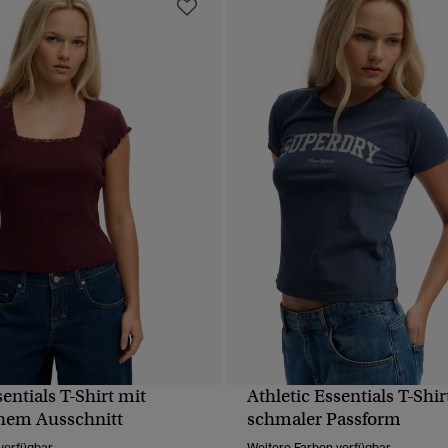
sentials T-Shirt mit
Athletic Essentials T-Shir
SCHNELLANSICHT
SCHNELLANSICH
hem Ausschnitt
schmaler Passform
verfügbar
Weitere Farben verfügbar