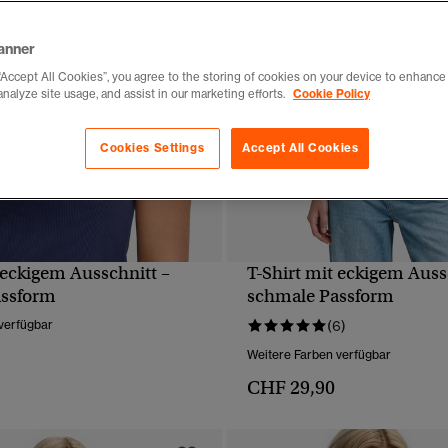
anner
“Accept All Cookies”, you agree to the storing of cookies on your device to enhance 
analyze site usage, and assist in our marketing efforts.
Cookie Policy
Cookies Settings
Accept All Cookies
 eckigem Ausschnitt –
T-Shirt mit eckigem Auss
SCHNELLANSICHT
SCHNELLANSICH
assform
schmale Passform
verfügbar
(6)
Weitere Farben verfügbar
CHF 29,90