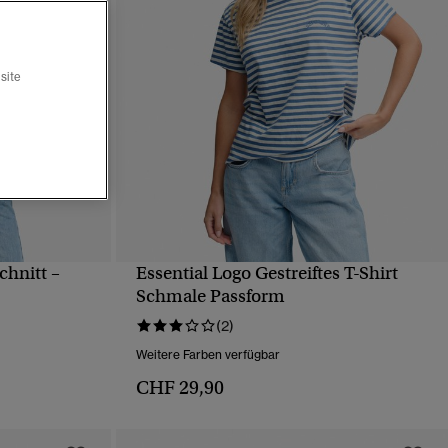
site
chnitt –
Essential Logo Gestreiftes T-Shirt
T
SCHNELLANSICHT
Schmale Passform
(2)
Weitere Farben verfügbar
CHF 29,90