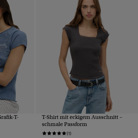
rafik-T-
T-Shirt mit eckigem Ausschnitt –
T
SCHNELLANSICHT
schmale Passform
(1)