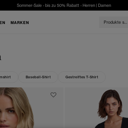
Sommer-Sale - bis zu 50% Rabatt -
Herren
|
Damen
EN
MARKEN
n
mshirt
Baseball-Shirt
Gestreiftes T-Shirt