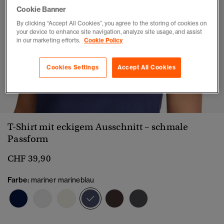
Cookie Banner
By clicking “Accept All Cookies”, you agree to the storing of cookies on
your device to enhance site navigation, analyze site usage, and assist
in our marketing efforts.
Cookie Policy
Cookies Settings
Accept All Cookies
1
2
3
4
5
6
7
T-Shirt mit eckigem Ausschnitt – schmale
Passform
CHF 39,90
Farbe:
mariner marineblau
Ausgewählt