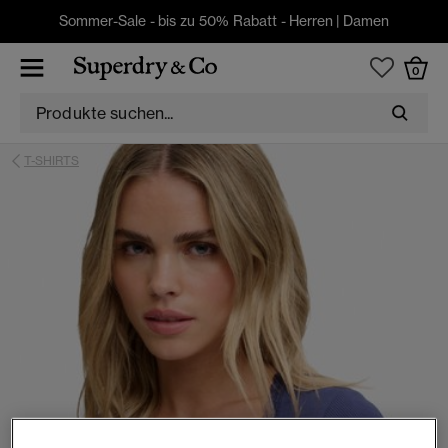
Sommer-Sale - bis zu 50% Rabatt -
Herren
|
Damen
0
T-SHIRTS