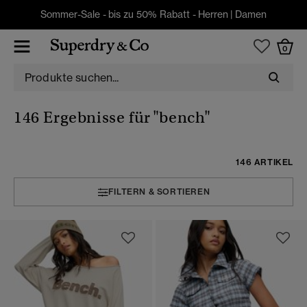
Sommer-Sale - bis zu 50% Rabatt -
Herren
|
Damen
0
146 Ergebnisse für
"bench"
146 ARTIKEL
FILTERN & SORTIEREN