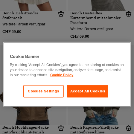
Bench Tiefsitzender
Bench Gestreiftes
Stufenrock
Kurzarmhemd mit schmaler
Passform
Weitere Farben verfügbar
Weitere Farben verfügbar
CHF 59,90
CHF 69,90
Cookie Banner
By clicking “Accept All Cookies”, you agree to the storing of cookies on
your device to enhance site navigation, analyze site usage, and assist
in our marketing efforts.
Cookie Policy
Cookies Settings
Accept All Cookies
Bench Hochkragen-Jacke
Bench Kapuzen-Shelljacke
mit Pfirsichhaut-Finish
mit Reißverschluss