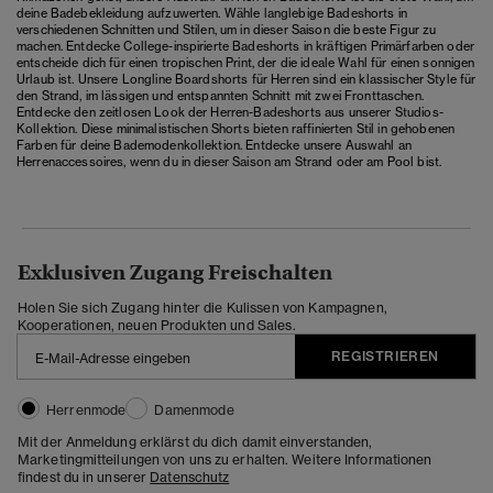
deine Badebekleidung aufzuwerten. Wähle langlebige Badeshorts in
verschiedenen Schnitten und Stilen, um in dieser Saison die beste Figur zu
machen. Entdecke College-inspirierte Badeshorts in kräftigen Primärfarben oder
entscheide dich für einen tropischen Print, der die ideale Wahl für einen sonnigen
Urlaub ist. Unsere Longline Boardshorts für Herren sind ein klassischer Style für
den Strand, im lässigen und entspannten Schnitt mit zwei Fronttaschen.
Entdecke den zeitlosen Look der Herren-Badeshorts aus unserer Studios-
Kollektion. Diese minimalistischen Shorts bieten raffinierten Stil in gehobenen
Farben für deine Bademodenkollektion. Entdecke unsere Auswahl an
Herrenaccessoires
, wenn du in dieser Saison am Strand oder am Pool bist.
Exklusiven Zugang Freischalten
Holen Sie sich Zugang hinter die Kulissen von Kampagnen,
Kooperationen, neuen Produkten und Sales.
REGISTRIEREN
Herrenmode
Damenmode
Mit der Anmeldung erklärst du dich damit einverstanden,
Marketingmitteilungen von uns zu erhalten. Weitere Informationen
findest du in unserer
Datenschutz