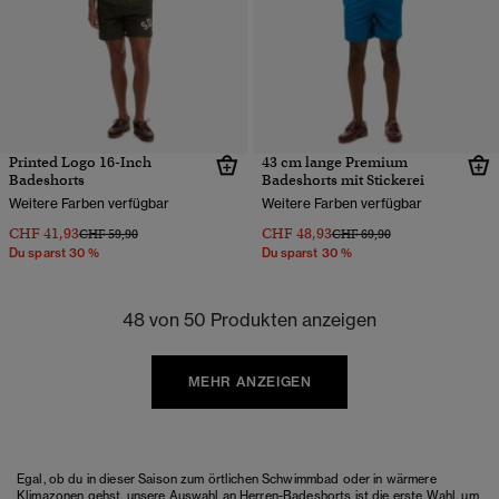
Printed Logo 16-Inch
43 cm lange Premium
Badeshorts
Badeshorts mit Stickerei
Weitere Farben verfügbar
Weitere Farben verfügbar
CHF 41,93
CHF 48,93
Preis wurde reduziert von
bis
Preis wurde reduziert von
bis
CHF 59,90
CHF 69,90
Du sparst 30 %
Du sparst 30 %
48 von 50 Produkten anzeigen
MEHR ANZEIGEN
Egal, ob du in dieser Saison zum örtlichen Schwimmbad oder in wärmere
Klimazonen gehst, unsere Auswahl an Herren-Badeshorts ist die erste Wahl, um