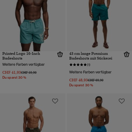
Printed Logo 16-Inch
43 cm lange Premium
Badeshorts
Badeshorts mit Stickerei
Weitere Farben verfügbar
(1)
CHF 41,93
Weitere Farben verfügbar
Preis wurde reduziert von
bis
CHF 59,90
Du sparst 30 %
CHF 48,93
Preis wurde reduziert von
bis
CHF 69,90
Du sparst 30 %