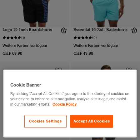
Logo 19-Inch Boardshorts
Essential 16-Zoll-Badeshorts
(1)
(2)
Weitere Farben verfügbar
Weitere Farben verfügbar
CHF 69,90
CHF 49,90
Cookie Banner
By clicking “Accept All Cookies”, you agree to the storing of cookies on
your device to enhance site navigation, analyze site usage, and assist
in our marketing efforts.
Cookie Policy
Cookies Settings
Accept All Cookies