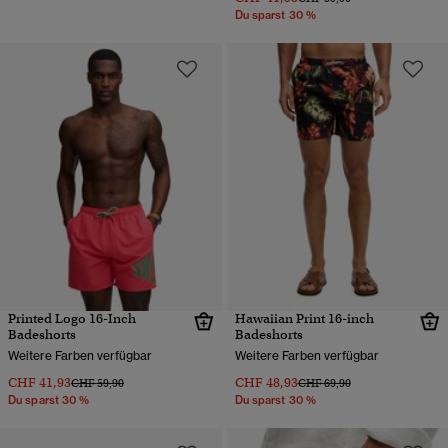
Du sparst 30 %
Printed Logo 16-Inch
Hawaiian Print 16-inch
Badeshorts
Badeshorts
Weitere Farben verfügbar
Weitere Farben verfügbar
CHF 41,93
CHF 48,93
Preis wurde reduziert von
bis
Preis wurde reduziert von
bis
CHF 59,90
CHF 69,90
Du sparst 30 %
Du sparst 30 %