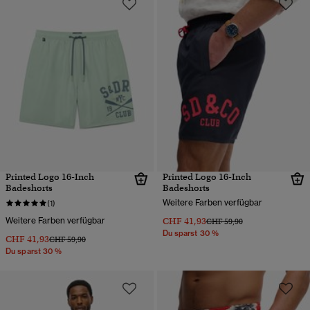
Printed Logo 16-Inch
Printed Logo 16-Inch
Badeshorts
Badeshorts
Weitere Farben verfügbar
(1)
Weitere Farben verfügbar
CHF 41,93
Preis wurde reduziert von
bis
CHF 59,90
Du sparst 30 %
CHF 41,93
Preis wurde reduziert von
bis
CHF 59,90
Du sparst 30 %