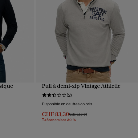
ssique
Pull à demi-zip Vintage Athletic
APERÇU RAPIDE
(2)
Disponible en dautres coloris
CHF 83,30
Prix réduit de
à
CHF 119,00
Tu économises 30 %