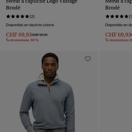
Sweat à capuche Logo Vintage
Sweat à ca
APERÇU RAPIDE
Brodé
Brodé
(2)
(
Disponible en dautres coloris
Disponible en da
CHF 69,93
CHF 69,93
Prix réduit de
à
CHF 99,90
Tu économises 30 %
Tu économises 