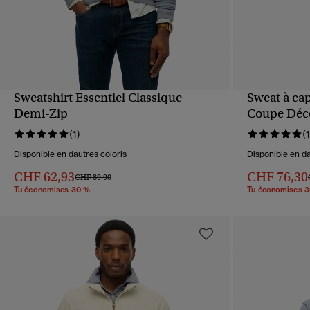
Sweatshirt Essentiel Classique
Sweat à ca
APERÇU RAPIDE
Demi-Zip
Coupe Déc
(1)
(1
Disponible en dautres coloris
Disponible en da
CHF 62,93
CHF 76,30
Prix réduit de
à
CHF 89,90
Tu économises 30 %
Tu économises 