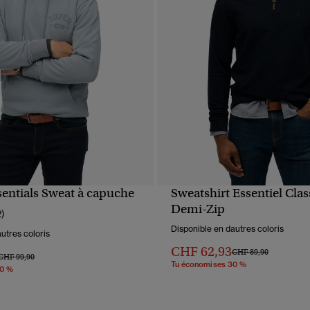
sentials Sweat à capuche
Sweatshirt Essentiel Cla
APERÇU RAPIDE
APERÇU RAPIDE
Demi-Zip
2)
Disponible en dautres coloris
utres coloris
CHF 62,93
Prix réduit de
à
CHF 89,90
Prix réduit de
à
CHF 99,90
Tu économises 30 %
30 %