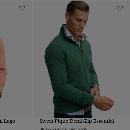
al Logo
Sweat Piqué Demi-Zip Essential
APERÇU RAPIDE
Disponible en dautres coloris