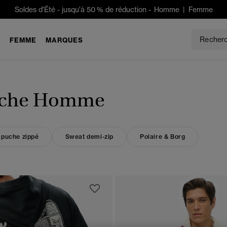
Soldes d'Été
-
jusqu'à 50 % de réduction -
Homme
|
Femme
E
FEMME
MARQUES
puche Homme
apuche zippé
Sweat demi-zip
Polaire & Borg