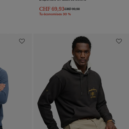
CHF 69,93
Prix réduit de
à
CHF 99,90
Tu économises 30 %