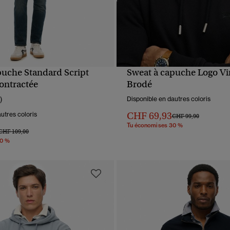
puche Standard Script
Sweat à capuche Logo Vi
APERÇU RAPIDE
APERÇU RAPIDE
ontractée
Brodé
)
Disponible en dautres coloris
CHF 69,93
utres coloris
Prix réduit de
à
CHF 99,90
Tu économises 30 %
Prix réduit de
à
CHF 109,00
30 %