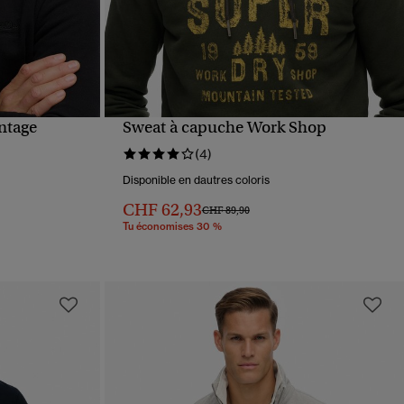
ntage
Sweat à capuche Work Shop
APERÇU RAPIDE
(4)
Disponible en dautres coloris
CHF 62,93
Prix réduit de
à
CHF 89,90
Tu économises 30 %