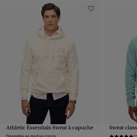
Athletic Essentials Sweat à capuche
Sweat class
APERÇU RAPIDE
Disponible en dautres coloris
(