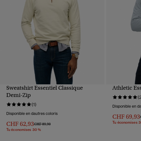
Sweatshirt Essentiel Classique
Athletic Es
APERÇU RAPIDE
Demi-Zip
(
(1)
Disponible en da
Disponible en dautres coloris
CHF 69,93
CHF 62,93
Tu économises 
Prix réduit de
à
CHF 89,90
Tu économises 30 %