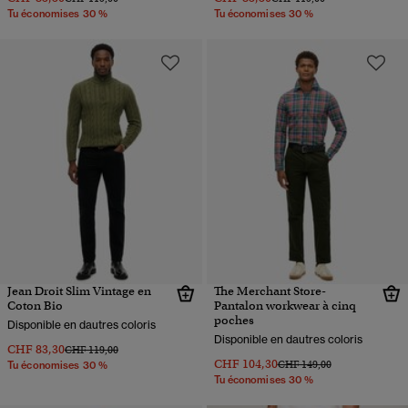
Tu économises 30 %
Tu économises 30 %
Jean Droit Slim Vintage en
The Merchant Store-
Coton Bio
Pantalon workwear à cinq
poches
Disponible en dautres coloris
Disponible en dautres coloris
CHF 83,30
Prix réduit de
à
CHF 119,00
CHF 104,30
Prix réduit de
à
CHF 149,00
Tu économises 30 %
Tu économises 30 %