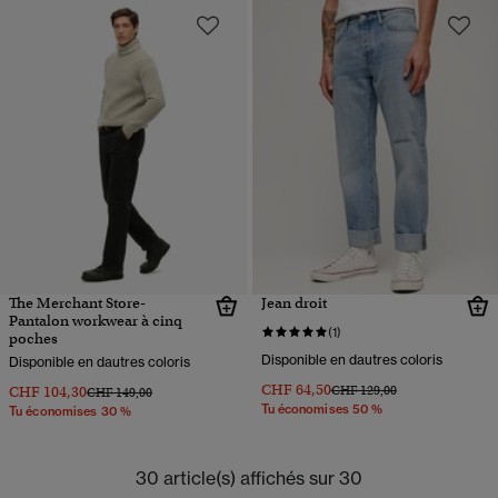
The Merchant Store-
Jean droit
Pantalon workwear à cinq
(1)
poches
Disponible en dautres coloris
Disponible en dautres coloris
CHF 64,50
Prix réduit de
à
CHF 104,30
CHF 129,00
Prix réduit de
à
CHF 149,00
Tu économises 50 %
Tu économises 30 %
30 article(s) affichés sur 30