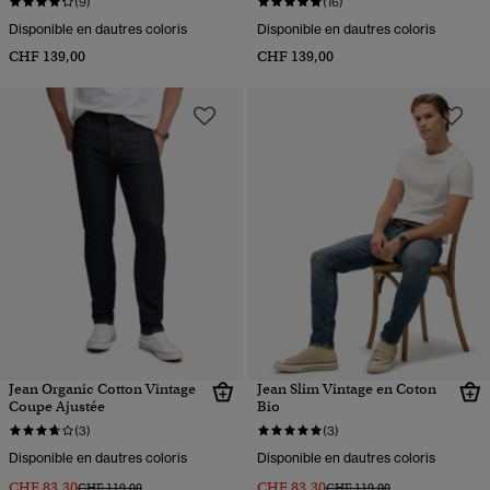
(9)
(16)
Disponible en dautres coloris
Disponible en dautres coloris
CHF 139,00
CHF 139,00
Jean Organic Cotton Vintage
Jean Slim Vintage en Coton
Coupe Ajustée
Bio
(3)
(3)
Disponible en dautres coloris
Disponible en dautres coloris
CHF 83,30
CHF 83,30
Prix réduit de
à
Prix réduit de
à
CHF 119,00
CHF 119,00