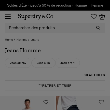
Soldes d'Été
-
jusqu'à 50 % de réduction -
Homme
|
Femme
0
Home
Homme
Jeans
Jeans Homme
Jean skinny
Jean slim
Jean droit
30 ARTICLES
FILTRER ET TRIER