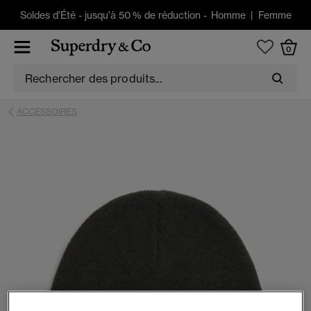
Soldes d'Été
-
jusqu'à 50 % de réduction -
Homme
|
Femme
0
ACCESSOIRES