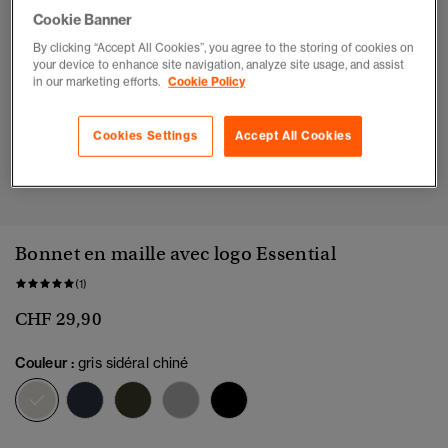
Cookie Banner
By clicking “Accept All Cookies”, you agree to the storing of cookies on
your device to enhance site navigation, analyze site usage, and assist
in our marketing efforts.
Cookie Policy
Cookies Settings
Accept All Cookies
1
2
3
4
Bonnet en maille avec logo Essential
(1)
CHF 29,90
Couleur :
gris sidéral chiné
sélectionné