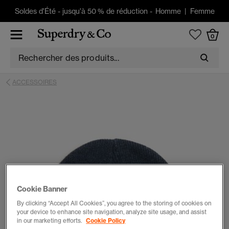
Soldes d'Été
-
jusqu'à 50 % de réduction -
Homme
|
Femme
0
ACCESSOIRES
Cookie Banner
By clicking “Accept All Cookies”, you agree to the storing of cookies on
your device to enhance site navigation, analyze site usage, and assist
in our marketing efforts.
Cookie Policy