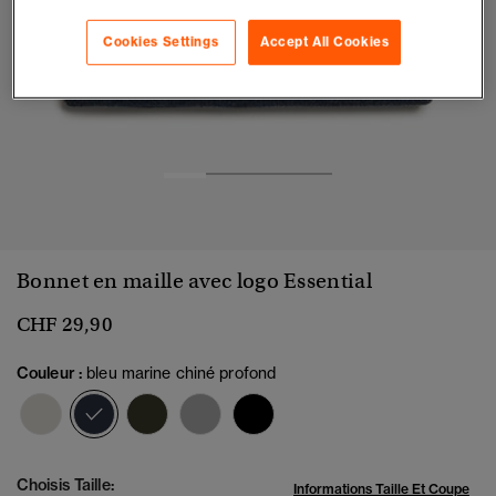
Cookies Settings
Accept All Cookies
1
2
3
4
Bonnet en maille avec logo Essential
CHF 29,90
Couleur :
bleu marine chiné profond
sélectionné
Choisis Taille:
Informations Taille Et Coupe