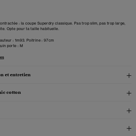
ntractée : la coupe Superdry classique. Pas trop slim, pas trop large,
ite. Opte pour ta taille habituelle.
uteur : 1m93. Poitrine : 97cm
in porte :
M
les
n et entretien
ic cotton