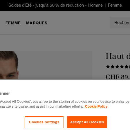
Soldes d'Été
-
jusqu'à 50 % de réduction -
Homme
|
Femme
E
FEMME
MARQUES
Haut 
CHF 89
Choisis Taille
anner
“Accept All Cookies”, you agree to the storing of cookies on your device to enhance 
XXS
X
analyze site usage, and assist in our marketing efforts.
Cookie Policy
Cookies Settings
Accept All Cookies