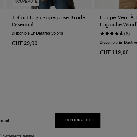
NOUVEAUTÉ
T-Shirt Logo Superposé Brodé
Coupe-Vent À 
Essential
Capuche Wind
Disponible En Dautres Coloris
(6)
CHF 29,90
Disponible En Dautres
CHF 119,00
INSCRIS-TOI
Vêtements femme