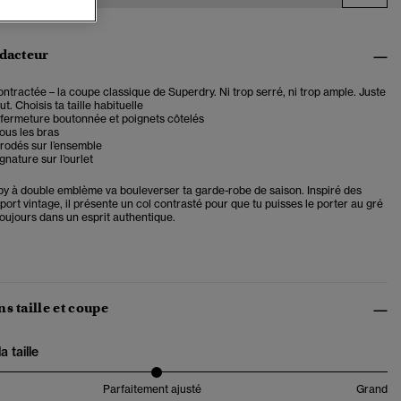
édacteur
tractée – la coupe classique de Superdry. Ni trop serré, ni trop ample. Juste
t. Choisis ta taille habituelle
 fermeture boutonnée et poignets côtelés
ous les bras
rodés sur l’ensemble
gnature sur l’ourlet
by à double emblème va bouleverser ta garde-robe de saison. Inspiré des
ort vintage, il présente un col contrasté pour que tu puisses le porter au gré
toujours dans un esprit authentique.
s taille et coupe
 taille
Parfaitement ajusté
Grand