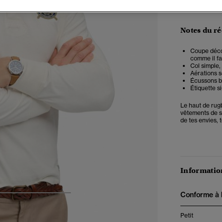
Notes du r
Coupe décon
comme il fau
Col simple,
Aérations s
Écussons b
Étiquette si
Le haut de rug
vêtements de sp
de tes envies, 
Information
Conforme à la
4
5
6
7
Petit