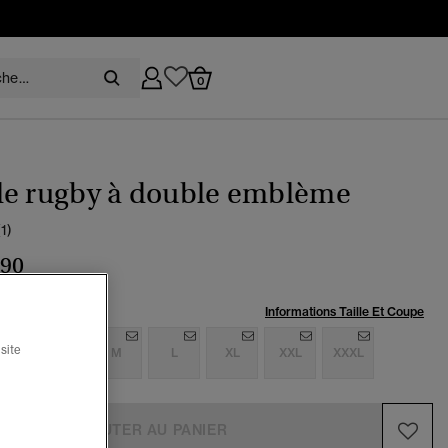
0
de rugby à double emblème
(1)
,90
:
Informations Taille Et Coupe
site
S
S
M
L
XL
XXL
XXXL
AJOUTER AU PANIER