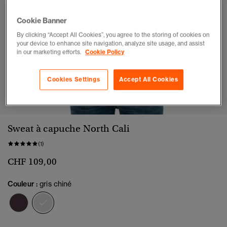
Cookie Banner
By clicking “Accept All Cookies”, you agree to the storing of cookies on
your device to enhance site navigation, analyze site usage, and assist
in our marketing efforts.
Cookie Policy
Cookies Settings
Accept All Cookies
1
2
3
4
5
6
Sweat à capuche North Cali
(1)
CHF 109,00
Couleur :
gris chiné
sélectionné