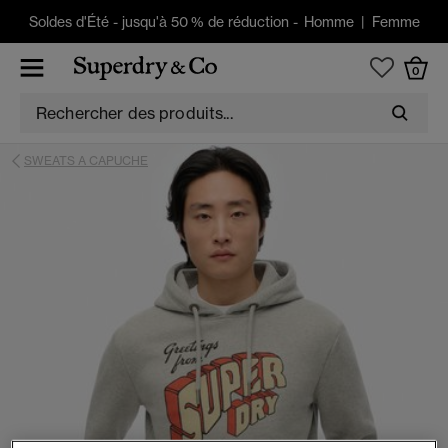
Soldes d'Été
-
jusqu'à 50 % de réduction -
Homme
|
Femme
0
SWEATS A CAPUCHE