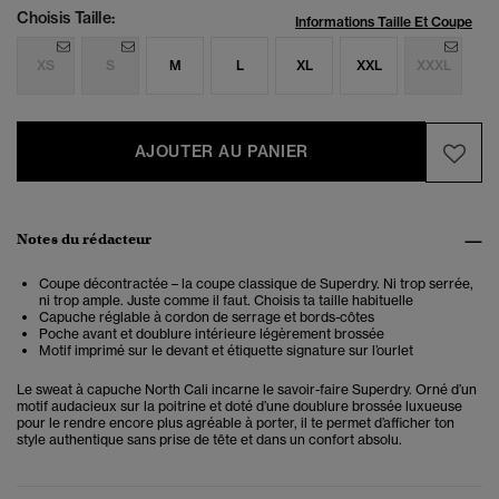
Choisis Taille:
Informations Taille Et Coupe
XS
S
M
L
XL
XXL
XXXL
AJOUTER AU PANIER
Notes du rédacteur
Coupe décontractée – la coupe classique de Superdry. Ni trop serrée,
ni trop ample. Juste comme il faut. Choisis ta taille habituelle
Capuche réglable à cordon de serrage et bords-côtes
Poche avant et doublure intérieure légèrement brossée
Motif imprimé sur le devant et étiquette signature sur l’ourlet
Le sweat à capuche North Cali incarne le savoir-faire Superdry. Orné d’un
motif audacieux sur la poitrine et doté d’une doublure brossée luxueuse
pour le rendre encore plus agréable à porter, il te permet d’afficher ton
style authentique sans prise de tête et dans un confort absolu.